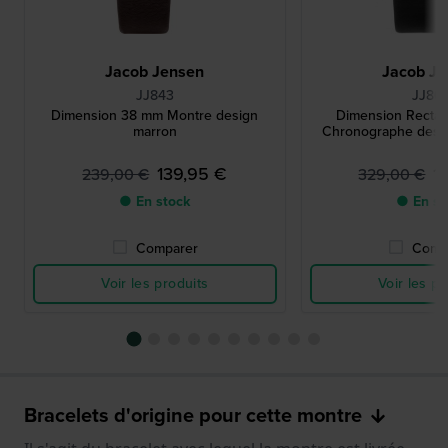
Jacob Jensen
Jacob Je
JJ843
JJ80
Dimension 38 mm Montre design
Dimension Recta
marron
Chronographe design
139,95 €
1
239,00 €
329,00 €
● En stock
● En st
Comparer
Comp
Voir les produits
Voir les pr
Bracelets d'origine pour cette montre