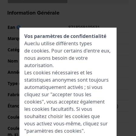
Information Générale
Ean
8718569105631
Vos paramètres de confidentialité
Marque
Jacob Jensen
Auer.lu utilise différents types
Catégorie
Classic collection
de
cookies
. Pour certains d'entre eux,
nous avons besoin de votre
Nom
Sapphire
autorisation.
Année
2012 Printemps / Été
Les cookies nécessaires et les
statistiques anonymes sont toujours
Type d'affichage
Analogique
automatiquement activés ; si vous
cliquez sur "accepter tous les
Fabriqué en Suisse
Non
cookies", vous acceptez également
Étanchéité
3 Bar (lavage des mains)
les cookies facultatifs. Si vous
souhaitez choisir les cookies que
Couleur du cadran
Argent
vous activez vous-même, cliquez sur
Couleurs des aiguilles (h,
Or, Or
"paramètres des cookies".
m, s)