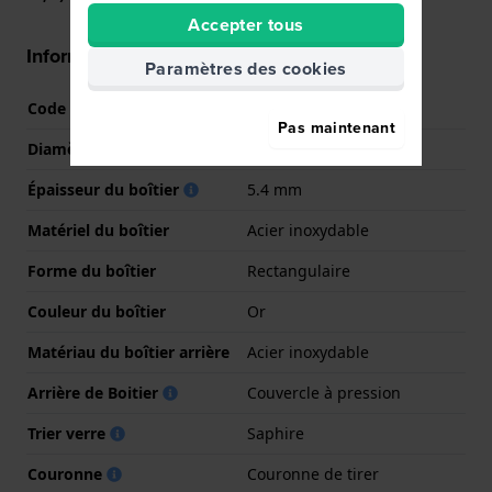
Accepter tous
Informations boîtier
Paramètres des cookies
Code boîtier
563
Pas maintenant
Diamètre
25 mm
Épaisseur du boîtier
5.4 mm
Matériel du boîtier
Acier inoxydable
Forme du boîtier
Rectangulaire
Couleur du boîtier
Or
Matériau du boîtier arrière
Acier inoxydable
Arrière de Boitier
Couvercle à pression
Trier verre
Saphire
Couronne
Couronne de tirer