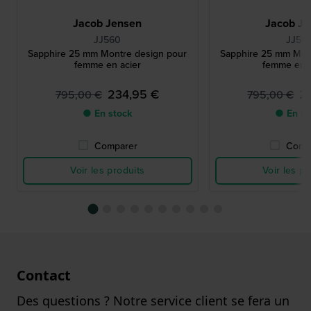
Jacob Jensen
Jacob Je
JJ560
JJ56
Sapphire 25 mm Montre design pour
Sapphire 25 mm Mon
femme en acier
femme en 
234,95 €
2
795,00 €
795,00 €
● En stock
● En st
Comparer
Comp
Voir les produits
Voir les pr
Contact
Des questions ? Notre service client se fera un