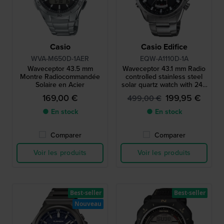
Casio
Casio Edifice
WVA-M650D-1AER
EQW-A1110D-1A
Waveceptor 43.5 mm
Waveceptor 43.1 mm Radio
Montre Radiocommandée
controlled stainless steel
Solaire en Acier
solar quartz watch with 24h
indicator
169,00 €
199,95 €
499,00 €
● En stock
● En stock
Comparer
Comparer
Voir les produits
Voir les produits
Best-seller
Best-seller
Nouveau