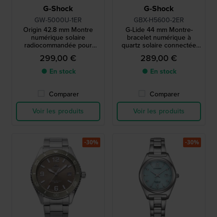
G-Shock
G-Shock
GW-5000U-1ER
GBX-H5600-2ER
Origin 42.8 mm Montre
G-Lide 44 mm Montre-
numérique solaire
bracelet numérique à
radiocommandée pour
quartz solaire connectée
homme
via Bluetooth avec
299,00 €
289,00 €
affichage MIP
● En stock
● En stock
Comparer
Comparer
Voir les produits
Voir les produits
-30%
-30%