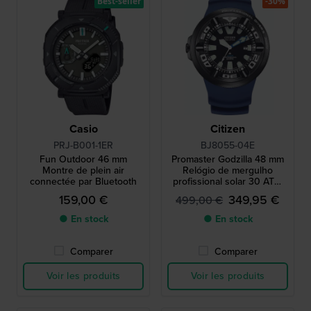
Best-seller
-30%
Casio
Citizen
PRJ-B001-1ER
BJ8055-04E
Fun Outdoor 46 mm
Promaster Godzilla 48 mm
Montre de plein air
Relógio de mergulho
connectée par Bluetooth
profissional solar 30 ATM
com extensor de bracelete
159,00 €
349,95 €
499,00 €
● En stock
● En stock
Comparer
Comparer
Voir les produits
Voir les produits