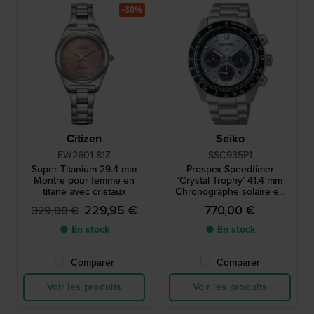
-30%
Citizen
Seiko
EW2601-81Z
SSC935P1
Super Titanium 29.4 mm
Prospex Speedtimer
Montre pour femme en
‘Crystal Trophy’ 41.4 mm
titane avec cristaux
Chronographe solaire en
acier inoxydable avec date
229,95 €
770,00 €
329,00 €
● En stock
● En stock
Comparer
Comparer
Voir les produits
Voir les produits