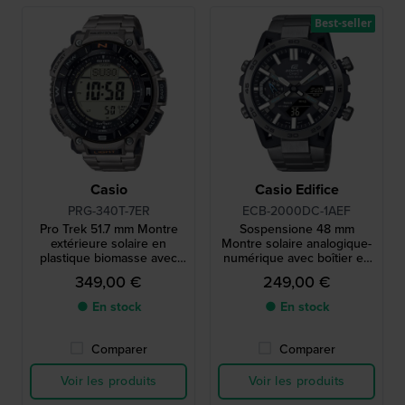
Best-seller
Casio
Casio Edifice
PRG-340T-7ER
ECB-2000DC-1AEF
Pro Trek 51.7 mm Montre
Sospensione 48 mm
extérieure solaire en
Montre solaire analogique-
plastique biomasse avec
numérique avec boîtier en
cadran LCD duplex
carbone et Bluetooth
349,00 €
249,00 €
● En stock
● En stock
Comparer
Comparer
Voir les produits
Voir les produits