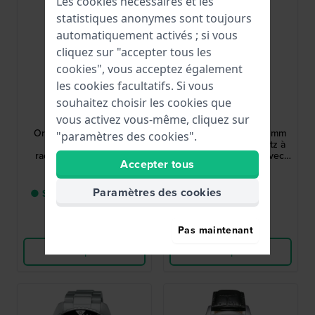
Les cookies nécessaires et les
statistiques anonymes sont toujours
automatiquement activés ; si vous
cliquez sur "accepter tous les
cookies", vous acceptez également
les cookies facultatifs. Si vous
G-Shock
Citizen
souhaitez choisir les cookies que
vous activez vous-même, cliquez sur
GW-5000HS-1ER
CA4625-02H
Origin 42.8 mm Montre
Chrono Modern 39.5 mm
"paramètres des cookies".
numérique solaire
Chronographe à quartz à
radiocommandée pour
alimentation solaire avec
Accepter tous
homme
date
299,00 €
249,00 €
Paramètres des cookies
● Seulement 1 en stock
● En stock
Comparer
Comparer
Pas maintenant
Voir les produits
Voir les produits