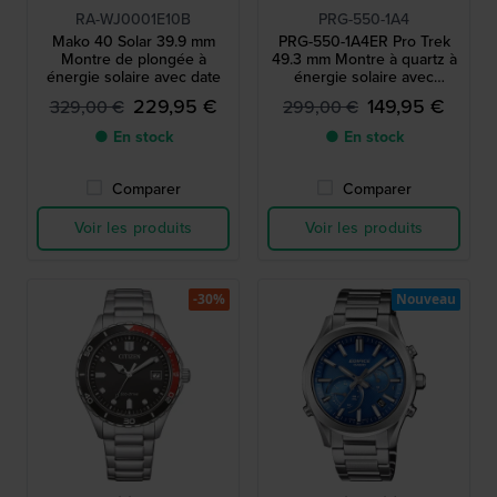
RA-WJ0001E10B
PRG-550-1A4
Mako 40 Solar 39.9 mm
PRG-550-1A4ER Pro Trek
Montre de plongée à
49.3 mm Montre à quartz à
énergie solaire avec date
énergie solaire avec
boussole, baromètre,
229,95 €
149,95 €
329,00 €
299,00 €
thermomètre et altimètre
● En stock
● En stock
Comparer
Comparer
Voir les produits
Voir les produits
-30%
Nouveau