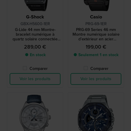
G-Shock
Casio
GBX-H5600-1ER
PRG-69-1ER
G-Lide 44 mm Montre-
PRG-69 Series 46 mm
bracelet numérique à
Montre numérique solaire
quartz solaire connectée
d’extérieur en acier
via Bluetooth avec
inoxydable et biosourcé.
289,00 €
199,00 €
affichage MIP
● En stock
● Seulement 1 en stock
Comparer
Comparer
Voir les produits
Voir les produits