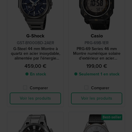
G-Shock
Casio
GST-B1000BD-2AER
PRG-69B-1ER
G-Steel 44 mm Montre à
PRG-69 Series 46 mm
quartz en acier inoxydable,
Montre numérique solaire
alimentée par l'énergie
d’extérieur en acier
solaire et connectée par
inoxydable et biosourcé.
459,00 €
199,00 €
Bluetooth
● En stock
● Seulement 1 en stock
Comparer
Comparer
Voir les produits
Voir les produits
Best-seller