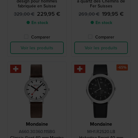
design pour hommes
à quartz des Chemins de
fabriquée en Suisse
Fer Suisses
229,95 €
199,95 €
329,00 €
269,00 €
● En stock
● En stock
Comparer
Comparer
Voir les produits
Voir les produits
-65%
Mondaine
Mondaine
A660.30360.11SBG
MH1.R2S20.LB
Classic Gent 40 mm Montre
Helvetica Smart 40 mm