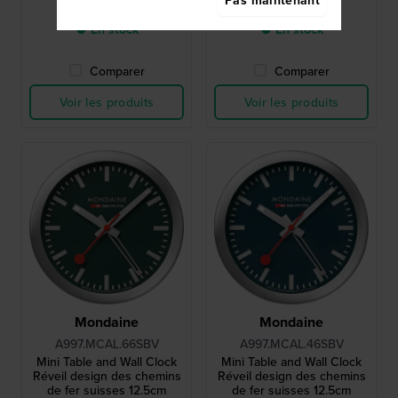
Pas maintenant
339,00 €
219,00 €
● En stock
● En stock
Comparer
Comparer
Voir les produits
Voir les produits
Mondaine
Mondaine
A997.MCAL.66SBV
A997.MCAL.46SBV
Mini Table and Wall Clock
Mini Table and Wall Clock
Réveil design des chemins
Réveil design des chemins
de fer suisses 12.5cm
de fer suisses 12.5cm