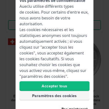
Vos paramètres de confidentialité
● En stock
● En stock
Auer.lu utilise différents types
de
cookies
. Pour certains d'entre eux,
Comparer
Comparer
nous avons besoin de votre
autorisation.
Voir les produits
Voir les produits
Les cookies nécessaires et les
statistiques anonymes sont toujours
automatiquement activés ; si vous
cliquez sur "accepter tous les
cookies", vous acceptez également
les cookies facultatifs. Si vous
souhaitez choisir les cookies que
vous activez vous-même, cliquez sur
"paramètres des cookies".
Mondaine
Mondaine
Accepter tous
MSE.43110.SJ
A997.MCAL.86SBV
Paramètres des cookies
EVO2 43 mm Montre
Mini Table and Wall Clock
design avec bracelet en
Réveil design des chemins
maille
de fer suisses 12.5cm