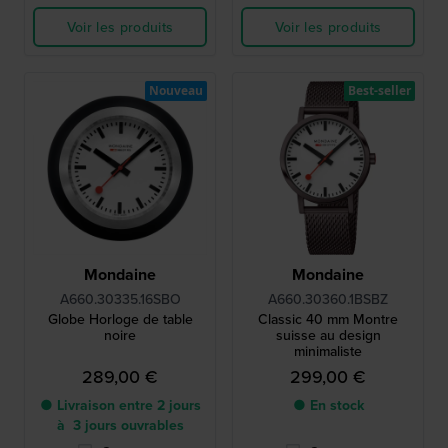
Voir les produits
Voir les produits
Nouveau
Best-seller
Mondaine
Mondaine
A660.30335.16SBO
A660.30360.1BSBZ
Globe Horloge de table
Classic 40 mm Montre
noire
suisse au design
minimaliste
289,00 €
299,00 €
● Livraison entre 2 jours
● En stock
à 3 jours ouvrables