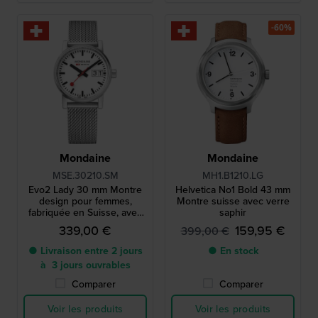
-60%
Mondaine
Mondaine
MSE.30210.SM
MH1.B1210.LG
Evo2 Lady 30 mm Montre
Helvetica No1 Bold 43 mm
design pour femmes,
Montre suisse avec verre
fabriquée en Suisse, avec
saphir
grande date
339,00 €
159,95 €
399,00 €
● Livraison entre 2 jours
● En stock
à 3 jours ouvrables
Comparer
Comparer
Voir les produits
Voir les produits