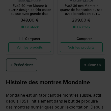
MSE.40210.SM
MSE.35110.LCV
Evo2 40 mm Montre à
Evo2 36 mm Montre à
quartz design de fabrication
quartz de fabrication suisse
suisse avec grande date
avec bracelet en cuir
végétalien
349,00 €
299,00 €
● En stock
● En stock
Comparer
Comparer
Voir les produits
Voir les produits
« Précédent
suivant »
Histoire des montres Mondaine
Mondaine est un fabricant de montres suisse, actif
depuis 1951, initialement dans le but de produire
des montres numériques pour l'exportation. Depuis