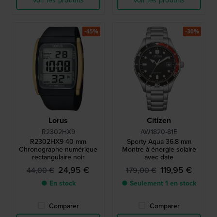
Voir les produits
Voir les produits
-45%
-30%
Lorus
Citizen
R2302HX9
AW1820-81E
R2302HX9 40 mm
Sporty Aqua 36.8 mm
Chronographe numérique
Montre à énergie solaire
rectangulaire noir
avec date
24,95 €
119,95 €
44,00 €
179,00 €
● En stock
● Seulement 1 en stock
Comparer
Comparer