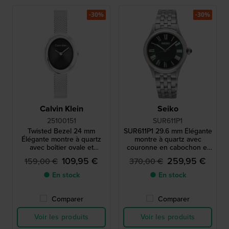
-30%
-30%
Calvin Klein
Seiko
25100151
SUR611P1
Twisted Bezel 24 mm
SUR611P1 29.6 mm Élégante
Élégante montre à quartz
montre à quartz avec
avec boîtier ovale et
couronne en cabochon et
bracelet milanais
index romains
109,95 €
259,95 €
159,00 €
370,00 €
● En stock
● En stock
Comparer
Comparer
Voir les produits
Voir les produits