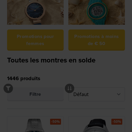
Promotions pour
Promotions à moins
femmes
de € 50
Toutes les montres en solde
1446
produits
Filtre
-50%
-50%