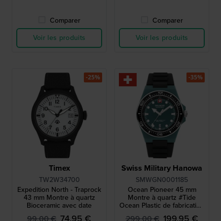
Comparer
Comparer
Voir les produits
Voir les produits
-25%
-35%
Timex
Swiss Military Hanowa
TW2W34700
SMWGN0001185
Expedition North - Traprock
Ocean Pioneer 45 mm
43 mm Montre à quartz
Montre à quartz #Tide
Bioceramic avec date
Ocean Plastic de fabrication
suisse avec date
74,95 €
199,95 €
99,00 €
299,00 €