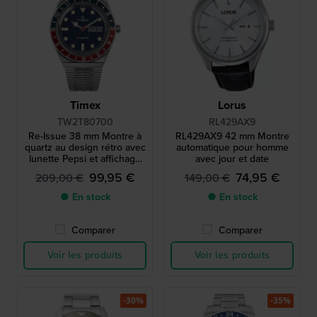
Timex
Lorus
TW2T80700
RL429AX9
Re-Issue 38 mm Montre à
RL429AX9 42 mm Montre
quartz au design rétro avec
automatique pour homme
lunette Pepsi et affichage
avec jour et date
jour-date
99,95 €
74,95 €
209,00 €
149,00 €
● En stock
● En stock
Comparer
Comparer
Voir les produits
Voir les produits
-30%
-35%