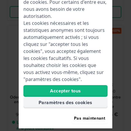
Comparer
Comparer
de
cookies
. Pour certains d'entre eux,
nous avons besoin de votre
Voir les produits
Voir les produits
autorisation.
Les cookies nécessaires et les
statistiques anonymes sont toujours
-40%
-60%
automatiquement activés ; si vous
cliquez sur "accepter tous les
cookies", vous acceptez également
les cookies facultatifs. Si vous
souhaitez choisir les cookies que
vous activez vous-même, cliquez sur
"paramètres des cookies".
Danish Design
Maurice Lacroix
Accepter tous
IQ12Q171
AI2008-70070-300-0
Oder 34 mm Montre design
Aikon #Tide 40 mm Montre
en titane pour hommes
en résine recyclée
Paramètres des cookies
avec date
fabriquée en Suisse
59,95 €
299,95 €
99,95 €
750,00 €
Pas maintenant
● Livraison entre 3 jours
● En stock
à 6 jours ouvrables