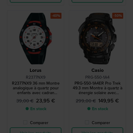
-40%
-50%
Lorus
Casio
R2377NX9
PRG-550-1A4
R2377NX9 36 mm Montre
PRG-550-1A4ER Pro Trek
analogique à quartz pour
49.3 mm Montre à quartz à
enfants avec cadran
énergie solaire avec
rétroéclairé
boussole, baromètre,
23,95 €
149,95 €
39,00 €
299,00 €
thermomètre et altimètre
● En stock
● En stock
Comparer
Comparer