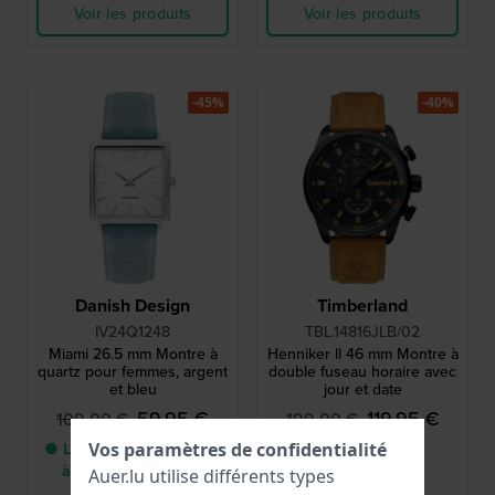
Voir les produits
Voir les produits
-45%
-40%
Danish Design
Timberland
IV24Q1248
TBL.14816JLB/02
Miami 26.5 mm Montre à
Henniker ll 46 mm Montre à
quartz pour femmes, argent
double fuseau horaire avec
et bleu
jour et date
59,95 €
119,95 €
109,00 €
199,00 €
● Livraison entre 3 jours
● En stock
Vos paramètres de confidentialité
à 6 jours ouvrables
Auer.lu utilise différents types