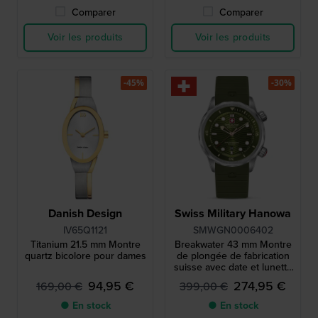
Comparer
Comparer
Voir les produits
Voir les produits
-45%
-30%
Danish Design
Swiss Military Hanowa
IV65Q1121
SMWGN0006402
Titanium 21.5 mm Montre
Breakwater 43 mm Montre
quartz bicolore pour dames
de plongée de fabrication
suisse avec date et lunette
de plongée interne
94,95 €
274,95 €
169,00 €
399,00 €
● En stock
● En stock