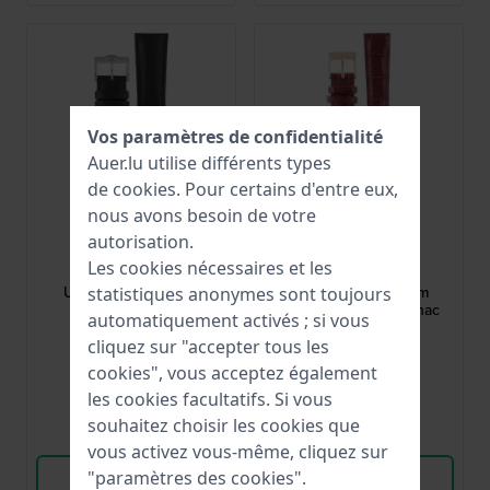
Vos paramètres de confidentialité
Auer.lu utilise différents types
de
cookies
. Pour certains d'entre eux,
nous avons besoin de votre
autorisation.
Orient
Orient
Les cookies nécessaires et les
UL003012J0
UL00H015P0
UL003012J0 21 mm
UL00H015P0 16 mm
statistiques anonymes sont toujours
Bracelet Cuir Noir
Bracelet en cuir cognac
automatiquement activés ; si vous
cliquez sur "accepter tous les
117,00 €
42,00 €
cookies", vous acceptez également
● En stock
● En stock
les cookies facultatifs. Si vous
souhaitez choisir les cookies que
Comparer
Comparer
vous activez vous-même, cliquez sur
Voir les produits
Voir les produits
"paramètres des cookies".