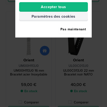
Accepter tous
Paramètres des cookies
Pas maintenant
Orient
Orient
UM00H113J0
UL00C013J0
UM00H113J0 16 mm
UL00C013J0 22 mm
Bracelet acier Inoxydable
Bracelet noir NATO
59,00 €
40,00 €
● En stock
● En stock
Comparer
Comparer