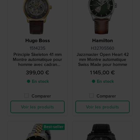
Hugo Boss
Hamilton
1514235
H32705560
Principle Skeleton 41 mm
Jazzmaster Open Heart 42
Montre automatique pour
mm Montre automatique
homme avec cadran
Swiss Made pour homme
squelette
399,00 €
1 145,00 €
● En stock
● En stock
Comparer
Comparer
Voir les produits
Voir les produits
Best-seller