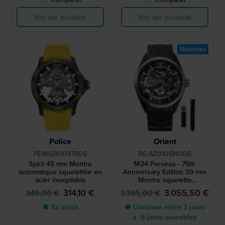
Voir les produits
Voir les produits
Nouveau
Police
Orient
PEWGR0097805
RE-AZ0105N00B
Spirit 45 mm Montre
M34 Perseus - 75th
automatique squelettée en
Anniversary Edition 39 mm
acier inoxydable
Montre squelette
automatique en édition
314,10 €
3 055,50 €
349,00 €
3 395,00 €
limitée avec réserve de
marche
● En stock
● Livraison entre 3 jours
à 6 jours ouvrables