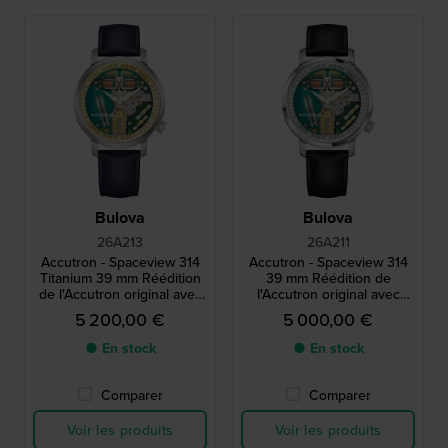
Bulova
Bulova
26A213
26A211
Accutron - Spaceview 314
Accutron - Spaceview 314
Titanium 39 mm Réédition
39 mm Réédition de
de l'Accutron original avec
l'Accutron original avec
mouvement à diapason
mouvement à diapason
5 200,00 €
5 000,00 €
exclusif
exclusif
● En stock
● En stock
Comparer
Comparer
Voir les produits
Voir les produits