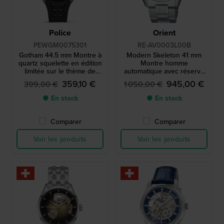
Police
Orient
PEWGM0075301
RE-AV0003L00B
Gotham 44.5 mm Montre à
Modern Skeleton 41 mm
quartz squelette en édition
Montre homme
limitée sur le thème de
automatique avec réserve
Batman
de marche
359,10 €
945,00 €
399,00 €
1 050,00 €
● En stock
● En stock
Comparer
Comparer
Voir les produits
Voir les produits