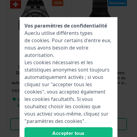
-30%
Nouveau
Vos paramètres de confidentialité
Auer.lu utilise différents types
de
cookies
. Pour certains d'entre eux,
nous avons besoin de votre
autorisation.
Edox
Ice-Watch
Les cookies nécessaires et les
85303-357GN-NGN
025686
statistiques anonymes sont toujours
Delfin Mecano 43 mm
Bewatch 2 48 mm Montre
automatiquement activés ; si vous
Montre squelette
automatique squelettée au
automatique de fabrication
style sportif, avec boîtier en
cliquez sur "accepter tous les
suisse
résine et barrettes en acier.
1 179,95 €
169,00 €
1 690,00 €
cookies", vous acceptez également
les cookies facultatifs. Si vous
● Livraison entre 3 jours
● En stock
à 6 jours ouvrables
souhaitez choisir les cookies que
vous activez vous-même, cliquez sur
Comparer
Comparer
"paramètres des cookies".
Voir les produits
Voir les produits
Accepter tous