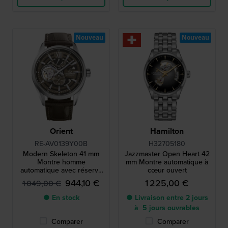
Nouveau
Nouveau
Orient
Hamilton
RE-AV0139Y00B
H32705180
Modern Skeleton 41 mm
Jazzmaster Open Heart 42
Montre homme
mm Montre automatique à
automatique avec réserve
cœur ouvert
de marche
944,10 €
1 225,00 €
1 049,00 €
● En stock
● Livraison entre 2 jours
à 5 jours ouvrables
Comparer
Comparer