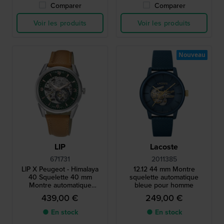
Comparer
Comparer
Voir les produits
Voir les produits
Nouveau
LIP
Lacoste
671731
2011385
LIP X Peugeot - Himalaya
12.12 44 mm Montre
40 Squelette 40 mm
squelette automatique
Montre automatique
bleue pour homme
conçue en collaboration
439,00 €
249,00 €
avec Peugeot Motocycles
● En stock
● En stock