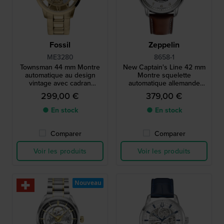
Fossil
Zeppelin
ME3280
8658-1
Townsman 44 mm Montre
New Captain's Line 42 mm
automatique au design
Montre squelette
vintage avec cadran
automatique allemande
squelette en or
avec indicateur 24h et
299,00 €
379,00 €
petite seconde
● En stock
● En stock
Comparer
Comparer
Voir les produits
Voir les produits
Nouveau