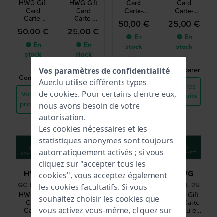
HWG Gift
HWG Gift
Card
Card
Card
Card
Carte-
Carte-
Carte-
Carte-
cadeau en
cadeau en
50,00 €
25,00 €
cadeau en
cadeau en
langue
langue
50,00 €
25,00 €
langue
langue
française
française
● En
● En
anglaise
anglaise
d’une
d’une
● En
● En
stock
stock
d’une
d’une
valeur de
valeur de
stock
stock
valeur de
valeur de
50 €
25 €
50 €
25 €
Comparer
Comparer
Vos paramètres de confidentialité
Comparer
Comparer
Auer.lu utilise différents types
Voir les
Voir les
de
cookies
. Pour certains d'entre eux,
Voir les
Voir les
produits
produits
produits
produits
nous avons besoin de votre
autorisation.
Les cookies nécessaires et les
statistiques anonymes sont toujours
automatiquement activés ; si vous
cliquez sur "accepter tous les
HWG
HWG
HWG
HWG
cookies", vous acceptez également
GC-DE-50
GC-DE-25
GC-NL-50
GC-NL-25
les cookies facultatifs. Si vous
HWG Gift
HWG Gift
HWG Gift
HWG Gift
souhaitez choisir les cookies que
Card
Card
Card Carte-
Card Carte-
vous activez vous-même, cliquez sur
Carte-
Carte-
cadeau en
cadeau en