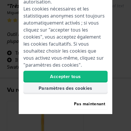
autorisation.
"Très utile"
Show original text
Les cookies nécessaires et les
Miguel · 17 juin 2022
statistiques anonymes sont toujours
automatiquement activés ; si vous
cliquez sur "accepter tous les
Outil indispensable pour changer le bracelet de la
cookies", vous acceptez également
plupart des montres.
les cookies facultatifs. Si vous
souhaitez choisir les cookies que
Très bonne qualité
vous activez vous-même, cliquez sur
Il y a deux embouts, dont l'un correspond à
"paramètres des cookies".
Swatches.
Accepter tous
Paramètres des cookies
Vu récemment
Pas maintenant