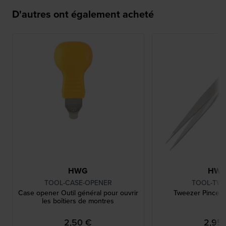
D'autres ont également acheté
HWG
HW
TOOL-CASE-OPENER
TOOL-TW
Case opener Outil général pour ouvrir
Tweezer Pincette
les boîtiers de montres
2,50 €
2,95