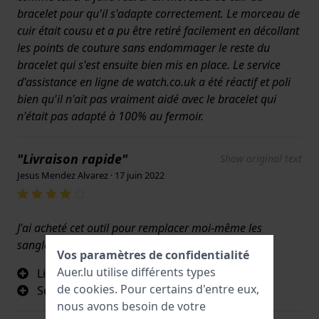
bracelet pour qu'il s'adapte correctement. Le morceau de
cuir était cousu et a pu être retiré facilement en décollant
les points de couture sans endommager le reste du
bracelet qui s'est ensuite bien mis en place. Le service
d'assistance en ligne de watch.co.uk a été réactif et poli
bien qu'il n'ait pas vraiment aidé avec le bracelet qui
n'était pas adapté à 100% au fermoir.
"Livraison rapide"
Show original text
Jesus Mendez Alvarez · 17 juin 2022
J'ai acheté cet outil pour remplacer moi-même les
sangles, il est peut-être trop tôt pour l'évaluer.
Vos paramètres de confidentialité
Auer.lu utilise différents types
Livraison rapide
de
cookies
. Pour certains d'entre eux,
Semble être de qualité
nous avons besoin de votre