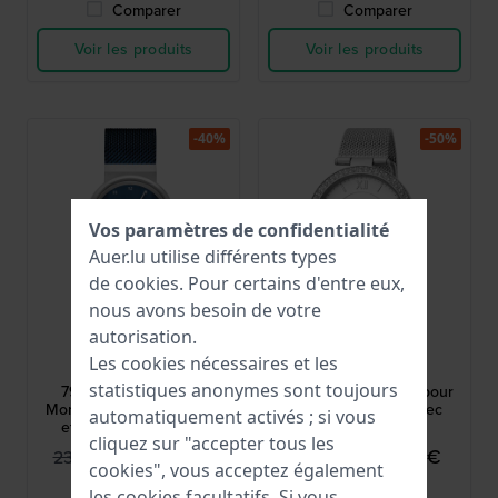
Comparer
Comparer
Voir les produits
Voir les produits
-40%
-50%
Vos paramètres de confidentialité
Auer.lu utilise différents types
de
cookies
. Pour certains d'entre eux,
nous avons besoin de votre
autorisation.
Jacob Jensen
Esprit
Les cookies nécessaires et les
JJ794
ES1L189M0065
statistiques anonymes sont toujours
794 New Line 29 mm
Betty 38 mm Montre pour
Montre à quartz argentée
femme en argent avec
automatiquement activés ; si vous
et bleue pour femme
Jour-Date
cliquez sur "accepter tous les
139,95 €
69,95 €
239,00 €
139,90 €
cookies", vous acceptez également
● En stock
● En stock
les cookies facultatifs. Si vous