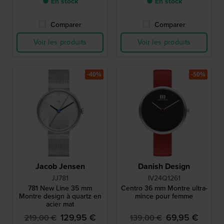
● En stock
● En stock
Comparer
Comparer
Voir les produits
Voir les produits
-40%
-50%
Jacob Jensen
Danish Design
JJ781
IV24Q1261
781 New Line 35 mm
Centro 36 mm Montre ultra-
Montre design à quartz en
mince pour femme
acier mat
129,95 €
69,95 €
219,00 €
139,00 €