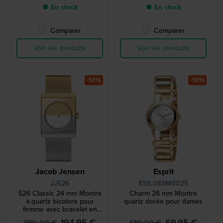
● En stock
● En stock
Comparer
Comparer
Voir les produits
Voir les produits
-50%
-50%
Jacob Jensen
Esprit
JJ526
ES1L083M0025
526 Classic 24 mm Montre
Charm 26 mm Montre
à quartz bicolore pour
quartz dorée pour dames
femme avec bracelet en
maille
194,95 €
69,95 €
389,00 €
139,90 €