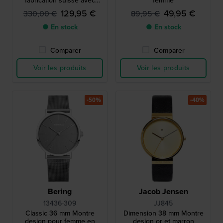
fabrication suisse avec
femme
lunette cannelée
129,95 €
49,95 €
330,00 €
89,95 €
● En stock
● En stock
Comparer
Comparer
Voir les produits
Voir les produits
-50%
-40%
Bering
Jacob Jensen
13436-309
JJ845
Classic 36 mm Montre
Dimension 38 mm Montre
design pour femme en
design or et marron