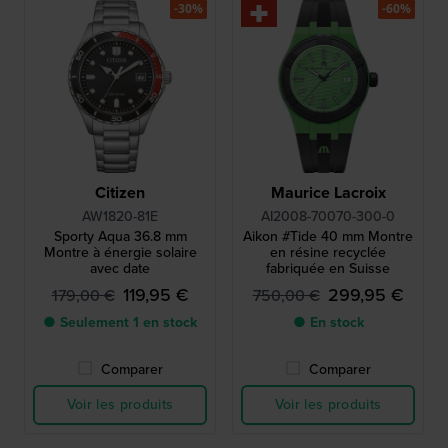
-30%
-60%
Citizen
Maurice Lacroix
AW1820-81E
AI2008-70070-300-0
Sporty Aqua 36.8 mm
Aikon #Tide 40 mm Montre
Montre à énergie solaire
en résine recyclée
avec date
fabriquée en Suisse
119,95 €
299,95 €
179,00 €
750,00 €
● Seulement 1 en stock
● En stock
Comparer
Comparer
Voir les produits
Voir les produits