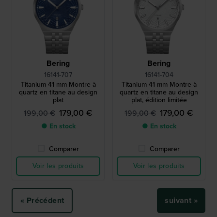
Bering
Bering
16141-707
16141-704
Titanium 41 mm Montre à
Titanium 41 mm Montre à
quartz en titane au design
quartz en titane au design
plat
plat, édition limitée
179,00 €
179,00 €
199,00 €
199,00 €
● En stock
● En stock
Comparer
Comparer
Voir les produits
Voir les produits
« Précédent
suivant »