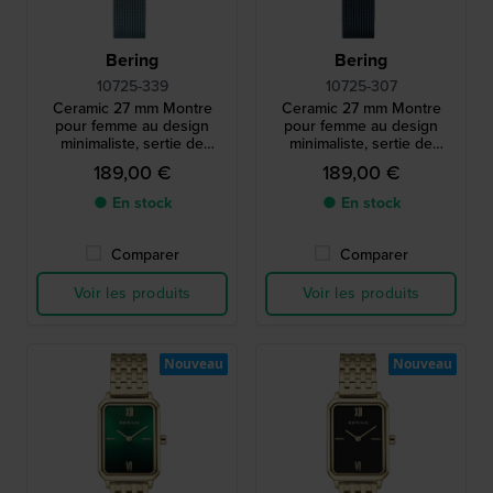
Bering
Bering
10725-339
10725-307
Ceramic 27 mm Montre
Ceramic 27 mm Montre
pour femme au design
pour femme au design
minimaliste, sertie de
minimaliste, sertie de
diamants et dotée d’une
diamants et dotée d’une
189,00 €
189,00 €
lunette en céramique
lunette en céramique
● En stock
● En stock
Comparer
Comparer
Voir les produits
Voir les produits
Nouveau
Nouveau