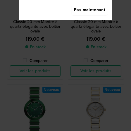
Bering
Bering
Pas maintenant
11020-833
11020-402
Classic 20 mm Montre à
Classic 20 mm Montre à
quartz élégante avec boîtier
quartz élégante avec boîtier
ovale
ovale
119,00 €
119,00 €
● En stock
● En stock
Comparer
Comparer
Voir les produits
Voir les produits
Nouveau
Nouveau