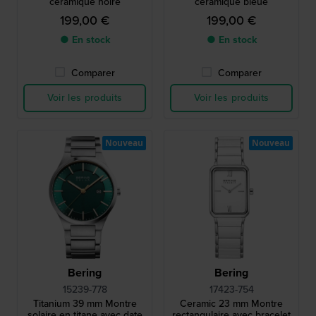
céramique noire
céramique bleue
199,00 €
199,00 €
● En stock
● En stock
Comparer
Comparer
Voir les produits
Voir les produits
Nouveau
Nouveau
Bering
Bering
15239-778
17423-754
Titanium 39 mm Montre
Ceramic 23 mm Montre
solaire en titane avec date
rectangulaire avec bracelet