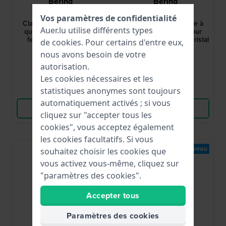
Bering
Bering
11028-904
11028-700
Vos paramètres de confidentialité
Classic 28 mm Montre à
Classic 28 mm Montre à
Auer.lu utilise différents types
quartz minimaliste pour
quartz minimaliste pour
femme, avec bracelet
femme avec index en cristal
de
cookies
. Pour certains d'entre eux,
extensible en métal
99,00 €
149,00 €
nous avons besoin de votre
autorisation.
● En stock
● En stock
Les cookies nécessaires et les
Comparer
Comparer
statistiques anonymes sont toujours
automatiquement activés ; si vous
Voir les produits
Voir les produits
cliquez sur "accepter tous les
cookies", vous acceptez également
les cookies facultatifs. Si vous
Nouveau
Nouveau
souhaitez choisir les cookies que
vous activez vous-même, cliquez sur
"paramètres des cookies".
Accepter tous
Paramètres des cookies