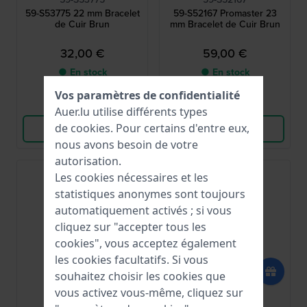
59-S53775 22 mm Bracelet
59-S52167 Promaster 23
de Cuir Brun
mm Bracelet de Cuir Brun
32,00 €
59,00 €
● En stock
● En stock
Vos paramètres de confidentialité
Comparer
Comparer
Auer.lu utilise différents types
de
cookies
. Pour certains d'entre eux,
Voir les produits
Voir les produits
nous avons besoin de votre
autorisation.
Les cookies nécessaires et les
statistiques anonymes sont toujours
automatiquement activés ; si vous
cliquez sur "accepter tous les
cookies", vous acceptez également
les cookies facultatifs. Si vous
souhaitez choisir les cookies que
vous activez vous-même, cliquez sur
Citizen
Citizen