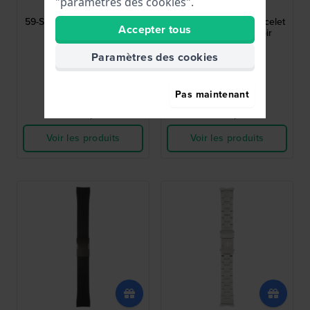
"paramètres des cookies".
59-S53658
59-S52587
59-S53658 22 mm Bracelet
59-S52587 23 mm Bracelet
Accepter tous
Cuir Noir
en polyuréthane noir
Paramètres des cookies
32,00 €
59,00 €
● En stock
● En stock
Pas maintenant
Comparer
Comparer
Voir les produits
Voir les produits