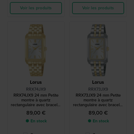
Voir les produits
Voir les produits
Lorus
Lorus
RRX74JX9
RRX73JX9
RRX74JX9 24 mm Petite
RRX73JX9 24 mm Petite
montre à quartz
montre à quartz
rectangulaire avec bracelet
rectangulaire avec bracelet
en métal
en métal
89,00 €
89,00 €
● En stock
● En stock