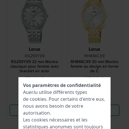
Lorus
Lorus
RG293YX9
RH846CX9
RG293YX9 32 mm Montre
RH846CX9 30 mm Montre
classique pour femme avec
femme au design en forme
bracelet en acier
de C
75,00 €
95,00 €
Vos paramètres de confidentialité
● En stock
● En stock
Auer.lu utilise différents types
de
cookies
. Pour certains d'entre eux,
Comparer
Comparer
nous avons besoin de votre
Voir les produits
Voir les produits
autorisation.
Les cookies nécessaires et les
statistiques anonymes sont toujours