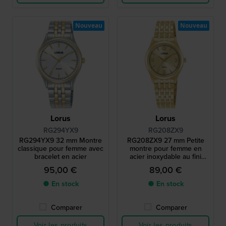
Nouveau
Nouveau
Lorus
Lorus
RG294YX9
RG208ZX9
RG294YX9 32 mm Montre
RG208ZX9 27 mm Petite
classique pour femme avec
montre pour femme en
bracelet en acier
acier inoxydable au fini
doré
95,00 €
89,00 €
● En stock
● En stock
Comparer
Comparer
Voir les produits
Voir les produits