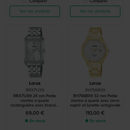
Comparer
Comparer
Voir les produits
Voir les produits
Lorus
Lorus
RRX71JX9
RH756BX9
RRX71JX9 24 mm Petite
RH756BX9 32 mm Petite
montre à quartz
montre à quartz avec verre
rectangulaire avec bracelet
saphir et lunette octogonale
en métal
69,00 €
110,00 €
● En stock
● En stock