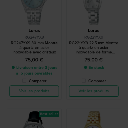
Lorus
Lorus
RG247YX9
RG221YX9
RG247YX9 30 mm Montre
RG221YX9 22.5 mm Montre
à quartz en acier
à quartz en acier
inoxydable avec cristaux
inoxydable de forme
Tonneau
75,00 €
75,00 €
● Livraison entre 3 jours
● En stock
à 5 jours ouvrables
Comparer
Comparer
Voir les produits
Voir les produits
Best-seller