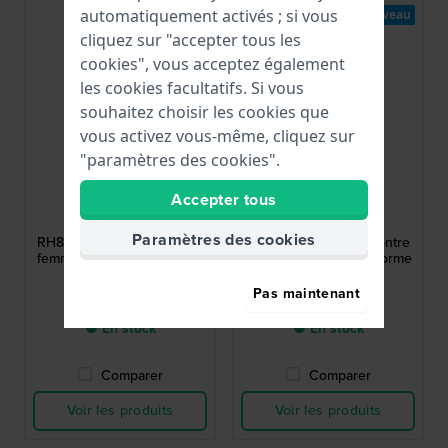
automatiquement activés ; si vous
Nouveau
Nouveau
cliquez sur "accepter tous les
cookies", vous acceptez également
les cookies facultatifs. Si vous
souhaitez choisir les cookies que
vous activez vous-même, cliquez sur
"paramètres des cookies".
Lorus
Lorus
Accepter tous
RH842CX9
RH841CX9
Paramètres des cookies
RH842CX9 30 mm Montre
RH841CX9 30 mm Montre
femme au design en forme
femme au design en forme
de C
de C
Pas maintenant
95,00 €
75,00 €
● En stock
● En stock
Comparer
Comparer
Voir les produits
Voir les produits