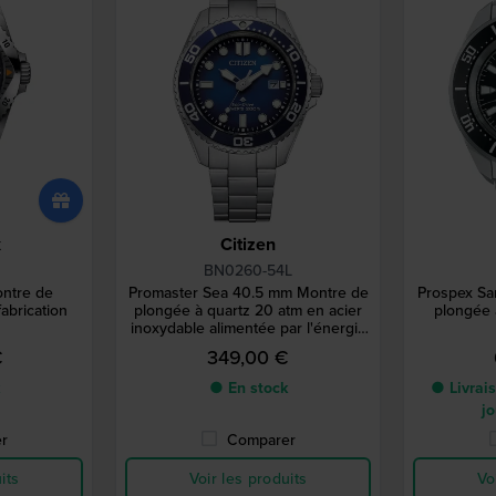
x
Citizen
BN0260-54L
ntre de
Promaster Sea 40.5 mm Montre de
Prospex Sa
abrication
plongée à quartz 20 atm en acier
plongée 
inoxydable alimentée par l'énergie
solaire
€
349,00 €
● En stock
● Livrais
jo
r
Comparer
its
Voir les produits
Vo