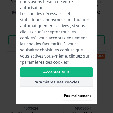
nous avons besoin de votre
femmes avec bracelet en
femmes en argent avec
maille
logo de l'entraîneur
autorisation.
124,95 €
94,95 €
260,00 €
190,00 €
Les cookies nécessaires et les
● En stock
● En stock
statistiques anonymes sont toujours
automatiquement activés ; si vous
Comparer
Comparer
cliquez sur "accepter tous les
cookies", vous acceptez également
Voir les produits
Voir les produits
les cookies facultatifs. Si vous
souhaitez choisir les cookies que
vous activez vous-même, cliquez sur
-50%
-50%
"paramètres des cookies".
Accepter tous
Paramètres des cookies
Pas maintenant
Coach
Coach
14503624
14503604