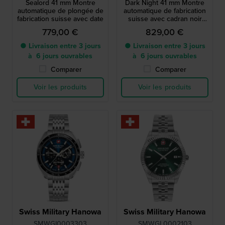
Sealord 41 mm Montre
Dark Night 41 mm Montre
automatique de plongée de
automatique de fabrication
fabrication suisse avec date
suisse avec cadran noir
musou
779,00 €
829,00 €
● Livraison entre 3 jours
● Livraison entre 3 jours
à 6 jours ouvrables
à 6 jours ouvrables
Comparer
Comparer
Voir les produits
Voir les produits
Swiss Military Hanowa
Swiss Military Hanowa
SMWGI0003303
SMWGL0002103