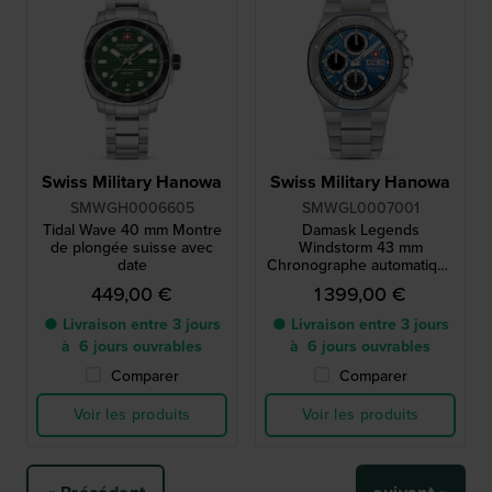
Swiss Military Hanowa
Swiss Military Hanowa
SMWGH0006605
SMWGL0007001
Tidal Wave 40 mm Montre
Damask Legends
de plongée suisse avec
Windstorm 43 mm
date
Chronographe automatique
en édition limitée, doté d'un
449,00 €
1 399,00 €
mouvement 7750 et d'un
cadran damassé
● Livraison entre 3 jours
● Livraison entre 3 jours
à 6 jours ouvrables
à 6 jours ouvrables
Comparer
Comparer
Voir les produits
Voir les produits