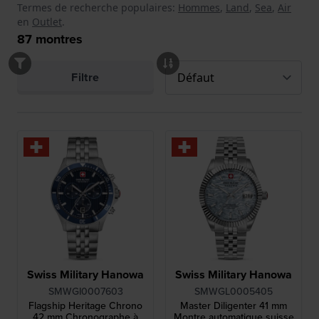
Termes de recherche populaires:
Hommes
,
Land
,
Sea
,
Air
en
Outlet
.
87
montres
Filtre
Swiss Military Hanowa
Swiss Military Hanowa
SMWGI0007603
SMWGL0005405
Flagship Heritage Chrono
Master Diligenter 41 mm
42 mm Chronographe à
Montre automatique suisse