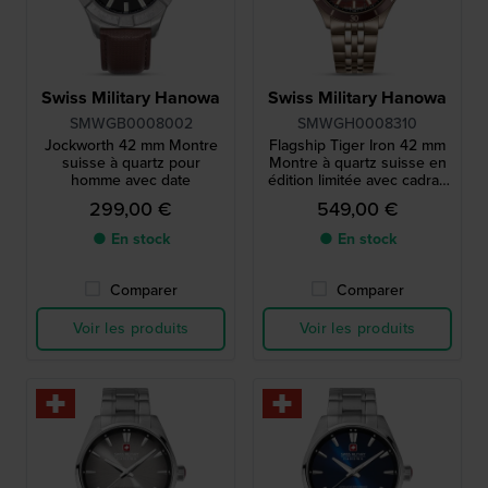
Swiss Military Hanowa
Swiss Military Hanowa
SMWGB0008002
SMWGH0008310
Jockworth 42 mm Montre
Flagship Tiger Iron 42 mm
suisse à quartz pour
Montre à quartz suisse en
homme avec date
édition limitée avec cadran
en pierre de fer tigre
299,00 €
549,00 €
véritable
● En stock
● En stock
Comparer
Comparer
Voir les produits
Voir les produits