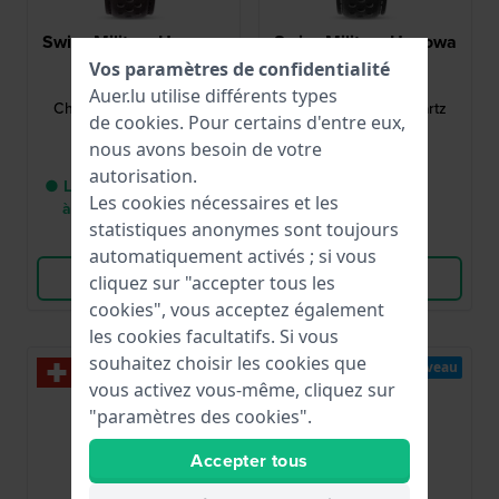
Swiss Military Hanowa
Swiss Military Hanowa
Vos paramètres de confidentialité
SMWGC0007803
SMWGC0007804
Storm 43 mm
Storm 43 mm
Auer.lu utilise différents types
Chronographe à quartz
Chronographe à quartz
de
cookies
. Pour certains d'entre eux,
suisse avec date
suisse avec date
nous avons besoin de votre
499,00 €
499,00 €
autorisation.
● Livraison entre 3 jours
● En stock
Les cookies nécessaires et les
à 6 jours ouvrables
statistiques anonymes sont toujours
Comparer
Comparer
automatiquement activés ; si vous
Voir les produits
Voir les produits
cliquez sur "accepter tous les
cookies", vous acceptez également
les cookies facultatifs. Si vous
souhaitez choisir les cookies que
Nouveau
vous activez vous-même, cliquez sur
"paramètres des cookies".
Accepter tous