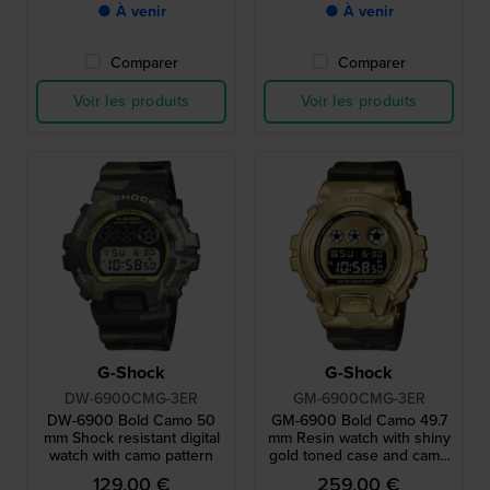
déclenchement par choc.
● À venir
● À venir
Comparer
Comparer
Voir les produits
Voir les produits
G-Shock
G-Shock
DW-6900CMG-3ER
GM-6900CMG-3ER
DW-6900 Bold Camo 50
GM-6900 Bold Camo 49.7
mm Shock resistant digital
mm Resin watch with shiny
watch with camo pattern
gold toned case and camo
print strap
129,00 €
259,00 €