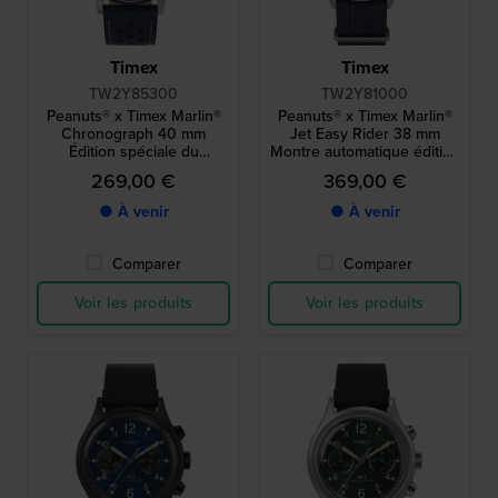
Timex
Timex
TW2Y85300
TW2Y81000
Peanuts® x Timex Marlin®
Peanuts® x Timex Marlin®
Chronograph 40 mm
Jet Easy Rider 38 mm
Édition spéciale du
Montre automatique édition
chronographe à quartz
spéciale avec cadran
269,00 €
369,00 €
avec cadran Snoopy
Snoopy
● À venir
● À venir
Comparer
Comparer
Voir les produits
Voir les produits