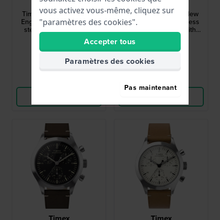
TW2Y86600
TW2Y86500
vous activez vous-même, cliquez sur
Timex Weekender® New
Timex Weekender® New
England 34 mm Stainless
England 34 mm Stainless
"paramètres des cookies".
steel quartz watch with
steel quartz watch with
leather NATO style strap
leather NATO style strap
Accepter tous
139,00 €
129,00 €
● À venir
● À venir
Paramètres des cookies
Comparer
Comparer
Pas maintenant
Voir les produits
Voir les produits
Timex
Timex