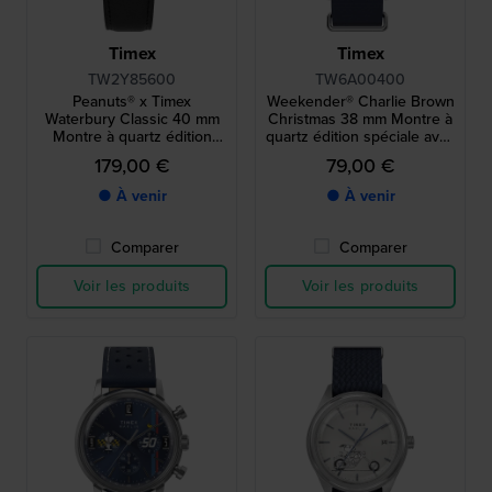
Timex
Timex
TW2Y85600
TW6A00400
Peanuts® x Timex
Weekender® Charlie Brown
Waterbury Classic 40 mm
Christmas 38 mm Montre à
Montre à quartz édition
quartz édition spéciale avec
spéciale avec cadran
cadran Snoopy
179,00 €
79,00 €
Snoopy
● À venir
● À venir
Comparer
Comparer
Voir les produits
Voir les produits