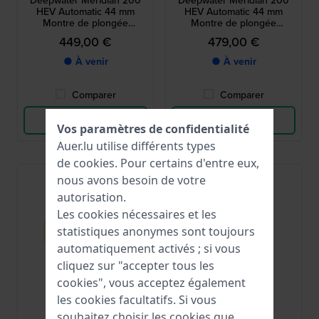
Deepwater Meridian 200
Deepwater Meridian 200
HEV Automatic 44 mm
HEV Automatic 44 mm
Montre de plongée
Montre de plongée
automatique en acier
automatique en acier
449,00 €
479,00 €
inoxydable
inoxydable
● À venir
● À venir
Comparer
Comparer
Voir les produits
Voir les produits
Vos paramètres de confidentialité
Auer.lu utilise différents types
de
cookies
. Pour certains d'entre eux,
nous avons besoin de votre
autorisation.
Les cookies nécessaires et les
statistiques anonymes sont toujours
automatiquement activés ; si vous
cliquez sur "accepter tous les
cookies", vous acceptez également
les cookies facultatifs. Si vous
Timex
Timex
souhaitez choisir les cookies que