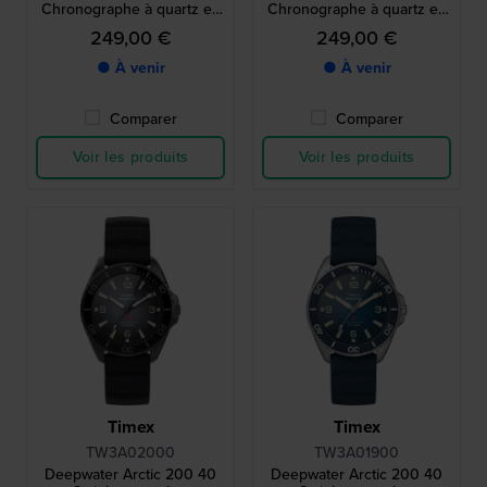
Chronographe à quartz en
Chronographe à quartz en
acier inoxydable avec
acier inoxydable avec
249,00 €
249,00 €
cadran 24h
cadran 24h
● À venir
● À venir
Comparer
Comparer
Voir les produits
Voir les produits
Timex
Timex
TW3A02000
TW3A01900
Deepwater Arctic 200 40
Deepwater Arctic 200 40