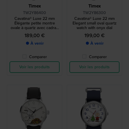
Timex
Timex
TW2Y86400
TW2Y86300
Cavatina® Luxe 22 mm
Cavatina® Luxe 22 mm
Élégante petite montre
Elegant small oval quartz
ovale à quartz avec cadran
watch with onyx dial
Nacre
189,00 €
199,00 €
● À venir
● À venir
Comparer
Comparer
Voir les produits
Voir les produits