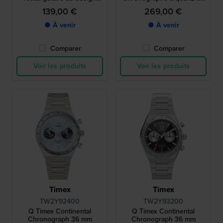
vintage avec index romains
acier inoxydable avec
139,00 €
269,00 €
cadran 24h
● À venir
● À venir
Comparer
Comparer
Voir les produits
Voir les produits
Timex
Timex
TW2Y92400
TW2Y93200
Q Timex Continental
Q Timex Continental
Chronograph 36 mm
Chronograph 36 mm