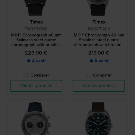
Timex
Timex
TW2Y71300
TW2Y71200
MK1® Chronograph 40 mm
MK1® Chronograph 40 mm
Stainless steel quartz
Stainless steel quartz
chronograph with brushed
chronograph with brushed
case
case
229,00 €
219,00 €
● À venir
● À venir
Comparer
Comparer
Voir les produits
Voir les produits