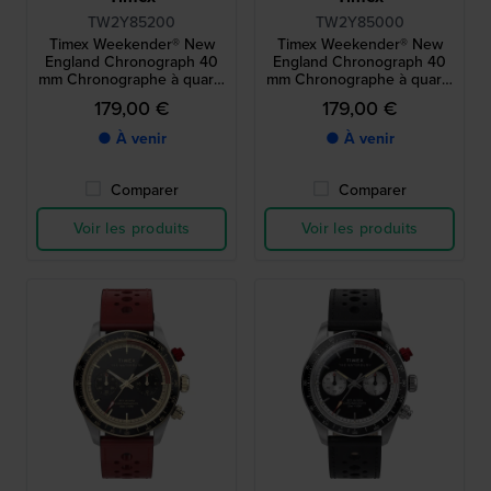
TW2Y85200
TW2Y85000
Timex Weekender® New
Timex Weekender® New
England Chronograph 40
England Chronograph 40
mm Chronographe à quartz
mm Chronographe à quartz
en acier inoxydable avec
en acier inoxydable avec
179,00 €
179,00 €
cadran 24h
cadran 24h
● À venir
● À venir
Comparer
Comparer
Voir les produits
Voir les produits