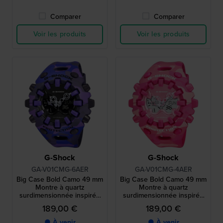
Comparer
Comparer
Voir les produits
Voir les produits
G-Shock
G-Shock
GA-V01CMG-6AER
GA-V01CMG-4AER
Big Case Bold Camo 49 mm
Big Case Bold Camo 49 mm
Montre à quartz
Montre à quartz
surdimensionnée inspirée
surdimensionnée inspirée
des années 90, avec
des années 90, avec
189,00 €
189,00 €
aiguilles magnétiques à
aiguilles magnétiques à
déclenchement par choc.
déclenchement par choc.
● À venir
● À venir