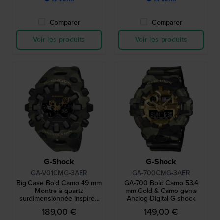
Comparer
Comparer
Voir les produits
Voir les produits
G-Shock
G-Shock
GA-V01CMG-3AER
GA-700CMG-3AER
Big Case Bold Camo 49 mm
GA-700 Bold Camo 53.4
Montre à quartz
mm Gold & Camo gents
surdimensionnée inspirée
Analog-Digital G-shock
des années 90, avec
189,00 €
149,00 €
aiguilles magnétiques à