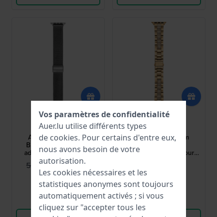
Vos paramètres de confidentialité
Fossil
Michael Kors
Auer.lu utilise différents types
S420015
MKS8021
Apple Watch 22 mm
Apple Watch 22 mm
de
cookies
. Pour certains d'entre eux,
Bracelet en acier gris
Bracelet en acier
nous avons besoin de votre
adapté à l'Apple Watch
inoxydable adapté pour
42/44mm
Apple Watch 38/40 mm
autorisation.
46,95 €
199,00 €
59,00 €
Les cookies nécessaires et les
● En stock
● En stock
statistiques anonymes sont toujours
automatiquement activés ; si vous
Comparer
Comparer
cliquez sur "accepter tous les