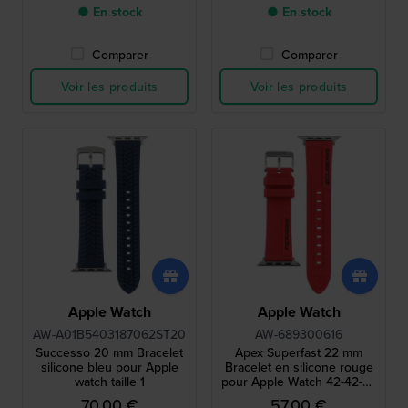
● En stock
● En stock
Comparer
Comparer
Voir les produits
Voir les produits
Apple Watch
Apple Watch
AW-A01B5403187062ST20
AW-689300616
Successo 20 mm Bracelet
Apex Superfast 22 mm
silicone bleu pour Apple
Bracelet en silicone rouge
watch taille 1
pour Apple Watch 42-42-49
mm
70,00 €
57,00 €