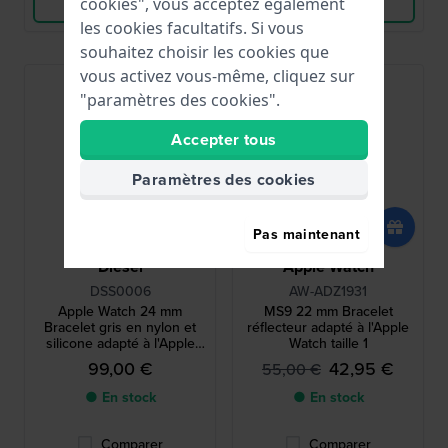
Voir les produits
Voir les produits
cookies", vous acceptez également
les cookies facultatifs. Si vous
souhaitez choisir les cookies que
vous activez vous-même, cliquez sur
"paramètres des cookies".
Accepter tous
Paramètres des cookies
Pas maintenant
Diesel
Apple Watch
DSS0006
AW-ADZ1931
Apple Watch 24 mm
MS9 22 mm Bracelet
Bracelet gris en nylon et
réflecteur adapté à l'Apple
silicone adapté à l'Apple
Watch taille 1
Watch 42/44mm
99,00 €
42,95 €
55,00 €
● En stock
● En stock
Comparer
Comparer