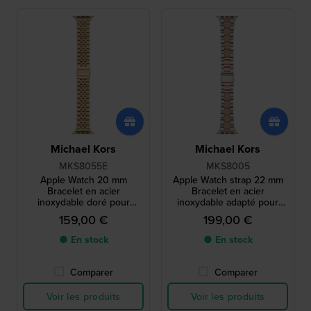
Michael Kors
Michael Kors
MKS8055E
MKS8005
Apple Watch 20 mm
Apple Watch strap 22 mm
Bracelet en acier
Bracelet en acier
inoxydable doré pour
inoxydable adapté pour
toutes les tailles de
Apple Watch 38/40 mm
159,00 €
199,00 €
montres Apple
● En stock
● En stock
Comparer
Comparer
Voir les produits
Voir les produits