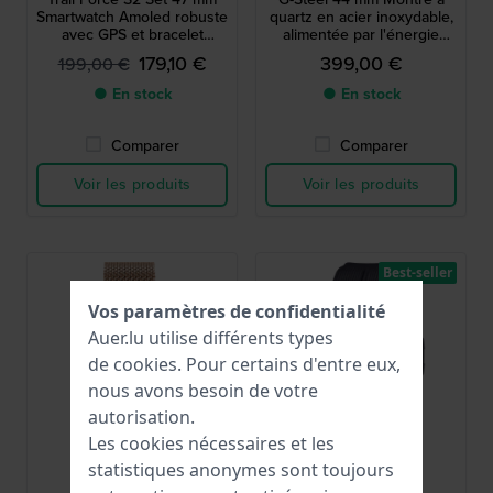
Smartwatch Amoled robuste
quartz en acier inoxydable,
avec GPS et bracelet
alimentée par l'énergie
supplémentaire
solaire et connectée par
179,10 €
399,00 €
199,00 €
Bluetooth
● En stock
● En stock
Comparer
Comparer
Voir les produits
Voir les produits
Best-seller
Vos paramètres de confidentialité
Auer.lu utilise différents types
de
cookies
. Pour certains d'entre eux,
nous avons besoin de votre
autorisation.
Les cookies nécessaires et les
statistiques anonymes sont toujours
Ice-Watch
Casio