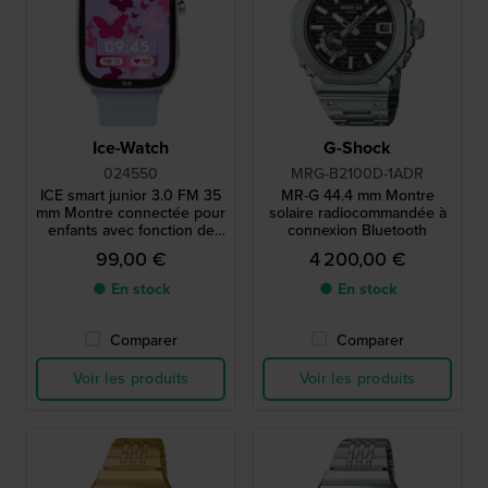
Ice-Watch
G-Shock
024550
MRG-B2100D-1ADR
ICE smart junior 3.0 FM 35
MR-G 44.4 mm Montre
mm Montre connectée pour
solaire radiocommandée à
enfants avec fonction de
connexion Bluetooth
géolocalisation Apple Find
99,00 €
4 200,00 €
My.
● En stock
● En stock
Comparer
Comparer
Voir les produits
Voir les produits