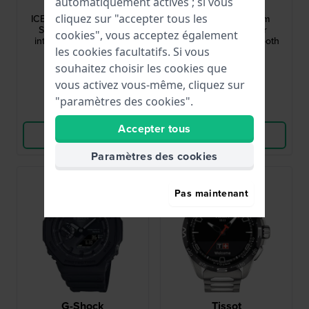
automatiquement activés ; si vous
025233
PRJ-B001-1ER
cliquez sur "accepter tous les
ICE smart SQ 2.0 37 mm
Fun Outdoor 46 mm
Smartwatch - Montre
Montre de plein air
cookies", vous acceptez également
intelligente avec écran
connectée par Bluetooth
les cookies facultatifs. Si vous
tactile amolé de 1,70"
99,00 €
159,00 €
souhaitez choisir les cookies que
● En stock
● En stock
vous activez vous-même, cliquez sur
"paramètres des cookies".
Comparer
Comparer
Accepter tous
Voir les produits
Voir les produits
Paramètres des cookies
Pas maintenant
G-Shock
Tissot