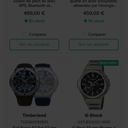
solaire de plein air avec
quartz en acier inoxydable,
GPS, Bluetooth et
alimentée par l'énergie
cardiofréquencemètre
solaire et connectée par
499,00 €
459,00 €
Bluetooth
● En stock
● En stock
Comparer
Comparer
Voir les produits
Voir les produits
Best-seller
Timberland
G-Shock
TDIGB00898X1
GST-B1000D-1AER
Trail Force S2 Set 47 mm
G-Steel 44 mm Montre à