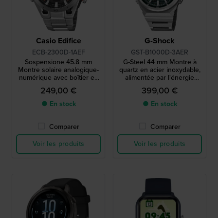
Casio Edifice
G-Shock
ECB-2300D-1AEF
GST-B1000D-3AER
Sospensione 45.8 mm
G-Steel 44 mm Montre à
Montre solaire analogique-
quartz en acier inoxydable,
numérique avec boîtier en
alimentée par l'énergie
carbone et Bluetooth
solaire et connectée par
249,00 €
399,00 €
Bluetooth
● En stock
● En stock
Comparer
Comparer
Voir les produits
Voir les produits