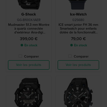
G-Shock
Ice-Watch
GG-B100X-1AER
025680
Mudmaster 51.3 mm Montre
ICE smart junior FH 36 mm
à quartz connectée
Smartwatch pour enfants
d'extérieur Ana-digi
dotée de la fonctionnalité
résistante à la boue
de géolocalisation Android
399,00 €
79,00 €
Find Hub
● En stock
● En stock
Comparer
Comparer
Voir les produits
Voir les produits