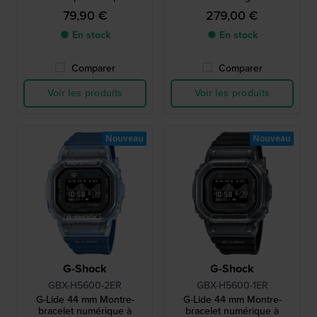
intelligent
avec liaison smartphone
79,90 €
279,00 €
● En stock
● En stock
Comparer
Comparer
Voir les produits
Voir les produits
Nouveau
Nouveau
G-Shock
G-Shock
GBX-H5600-2ER
GBX-H5600-1ER
G-Lide 44 mm Montre-
G-Lide 44 mm Montre-
bracelet numérique à
bracelet numérique à