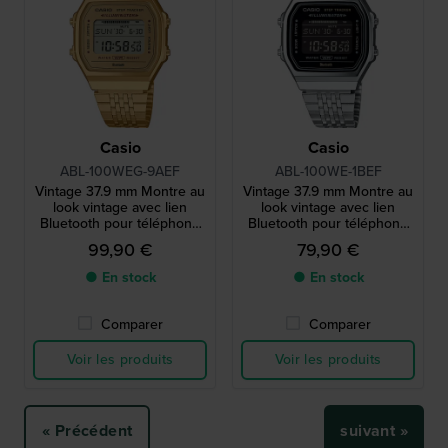
Casio
Casio
ABL-100WEG-9AEF
ABL-100WE-1BEF
Vintage 37.9 mm Montre au
Vintage 37.9 mm Montre au
look vintage avec lien
look vintage avec lien
Bluetooth pour téléphone
Bluetooth pour téléphone
intelligent
intelligent
99,90 €
79,90 €
● En stock
● En stock
Comparer
Comparer
Voir les produits
Voir les produits
« Précédent
suivant »