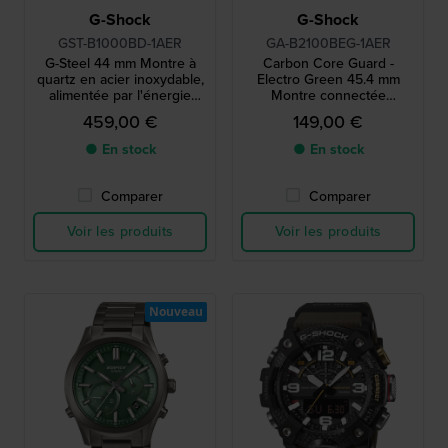
G-Shock
G-Shock
GST-B1000BD-1AER
GA-B2100BEG-1AER
G-Steel 44 mm Montre à
Carbon Core Guard -
quartz en acier inoxydable,
Electro Green 45.4 mm
alimentée par l'énergie
Montre connectée
solaire et connectée par
Bluetooth alimentée par
459,00 €
149,00 €
Bluetooth
énergie solaire
● En stock
● En stock
Comparer
Comparer
Voir les produits
Voir les produits
Nouveau