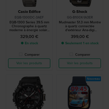
Casio Edifice
G-Shock
EQB-1300DC-3AEF
GG-B100X-1A3ER
EQB-1300 Series 39.5 mm
Mudmaster 51.3 mm Montre
Chronographe à quartz
à quartz connectée
moderne à énergie solaire
d'extérieur Ana-digi
avec liaison smartphone
résistante à la boue
329,00 €
399,00 €
● En stock
● Seulement 1 en stock
Comparer
Comparer
Voir les produits
Voir les produits
Nouveau