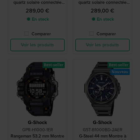
quartz solaire connectée
quartz solaire connectée
via Bluetooth avec
via Bluetooth avec
289,00 €
289,00 €
affichage MIP
affichage MIP
● En stock
● En stock
Comparer
Comparer
Voir les produits
Voir les produits
Best-seller
Best-seller
Nouveau
G-Shock
G-Shock
GPR-H1000-1ER
GST-B1000BD-2AER
Rangeman 53.2 mm Montre
G-Steel 44 mm Montre à