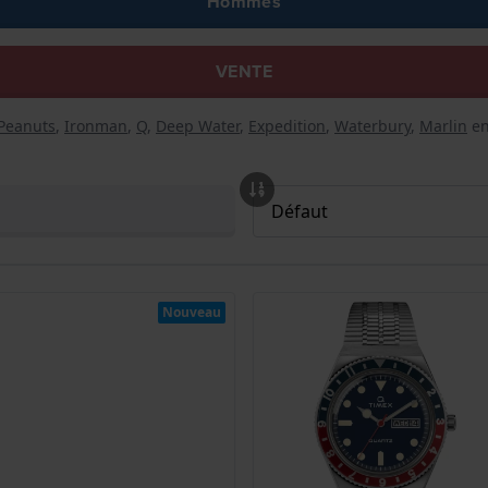
Hommes
VENTE
Peanuts
,
Ironman
,
Q
,
Deep Water
,
Expedition
,
Waterbury
,
Marlin
e
Nouveau