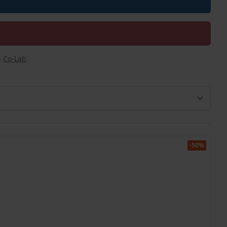
n
Co-Lab
.
-50%