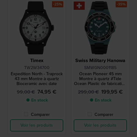
-25%
-35%
Timex
Swiss Military Hanowa
TW2W34700
SMWGN0001185
Expedition North - Traprock
Ocean Pioneer 45 mm
43 mm Montre à quartz
Montre à quartz #Tide
Bioceramic avec date
Ocean Plastic de fabrication
suisse avec date
74,95 €
199,95 €
99,00 €
299,00 €
● En stock
● En stock
Comparer
Comparer
Voir les produits
Voir les produits