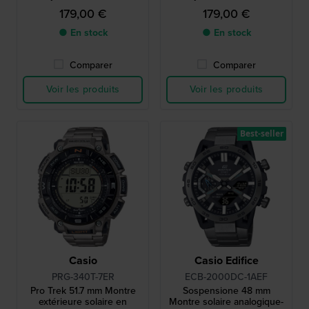
jour, protège-couronne et
jour, protège-couronne et
179,00 €
179,00 €
bracelet supplémentaire
bracelet supplémentaire
● En stock
● En stock
Comparer
Comparer
Voir les produits
Voir les produits
Best-seller
Casio
Casio Edifice
PRG-340T-7ER
ECB-2000DC-1AEF
Pro Trek 51.7 mm Montre
Sospensione 48 mm
extérieure solaire en
Montre solaire analogique-