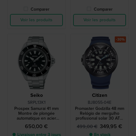
Comparer
Comparer
Voir les produits
Voir les produits
-30%
Seiko
Citizen
SRPL13K1
BJ8055-04E
Prospex Samurai 41 mm
Promaster Godzilla 48 mm
Montre de plongée
Relógio de mergulho
automatique en acier
profissional solar 30 ATM
inoxydable
com extensor de bracelete
650,00 €
349,95 €
499,00 €
● Livraison entre 3 jours
● En stock