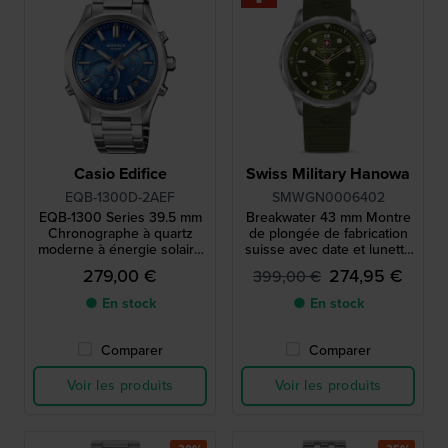
Casio Edifice
Swiss Military Hanowa
EQB-1300D-2AEF
SMWGN0006402
EQB-1300 Series 39.5 mm
Breakwater 43 mm Montre
Chronographe à quartz
de plongée de fabrication
moderne à énergie solaire
suisse avec date et lunette
avec liaison smartphone
de plongée interne
279,00 €
274,95 €
399,00 €
● En stock
● En stock
Comparer
Comparer
Voir les produits
Voir les produits