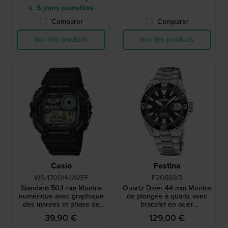
à 5 jours ouvrables
Comparer
Comparer
Voir les produits
Voir les produits
Casio
Festina
WS-1700H-1AVEF
F20669/3
Standard 50.1 mm Montre
Quartz Diver 44 mm Montre
numérique avec graphique
de plongée à quartz avec
des marées et phase de
bracelet en acier
lune
inoxydable.
39,90 €
129,00 €