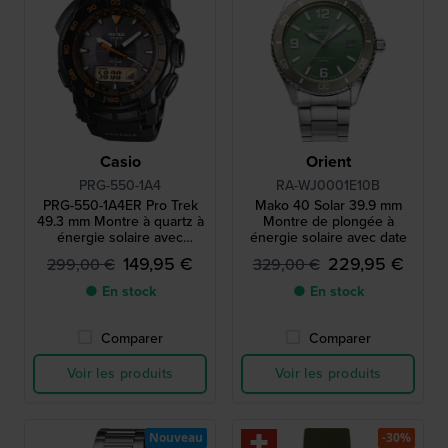
Casio
Orient
PRG-550-1A4
RA-WJ0001E10B
PRG-550-1A4ER Pro Trek
Mako 40 Solar 39.9 mm
49.3 mm Montre à quartz à
Montre de plongée à
énergie solaire avec
énergie solaire avec date
boussole, baromètre,
149,95 €
229,95 €
299,00 €
329,00 €
thermomètre et altimètre
● En stock
● En stock
Comparer
Comparer
Voir les produits
Voir les produits
Nouveau
-30%