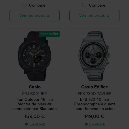
Comparer
Comparer
Voir les produits
Voir les produits
Best-seller
Casio
Casio Edifice
PRJ-B001-1ER
EFB-730D-7AVUEF
Fun Outdoor 46 mm
EFB-730 40 mm
Montre de plein air
Chronographe à quartz
connectée par Bluetooth
pour homme en acier
inoxydable
159,00 €
149,00 €
● En stock
● En stock