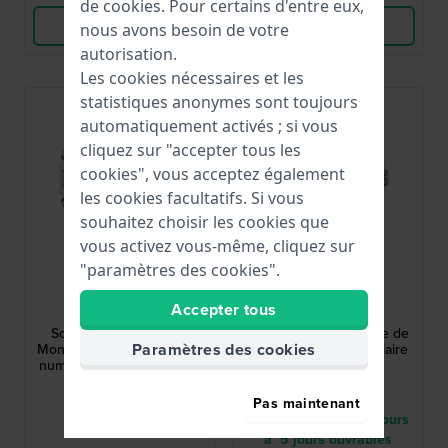
de
cookies
. Pour certains d'entre eux,
Voir les produits
Voir les produits
nous avons besoin de votre
autorisation.
Les cookies nécessaires et les
statistiques anonymes sont toujours
automatiquement activés ; si vous
cliquez sur "accepter tous les
cookies", vous acceptez également
les cookies facultatifs. Si vous
souhaitez choisir les cookies que
vous activez vous-même, cliquez sur
"paramètres des cookies".
Casio Edifice
Seiko
Accepter tous
ECB-2300D-1AEF
SNE597P1
Sospensione 45.8 mm
Prospex 41 mm Montre de
Paramètres des cookies
Montre solaire analogique-
plongée à énergie solaire
numérique avec boîtier en
avec date
carbone et Bluetooth
249,00 €
550,00 €
Pas maintenant
● En stock
● Livraison entre 3 jours
à 5 jours ouvrables