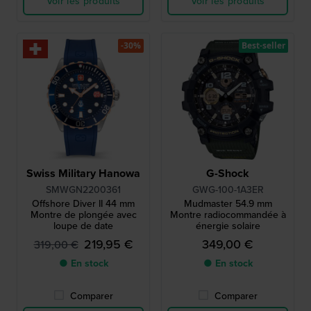
Voir les produits
Voir les produits
-30%
Best-seller
Swiss Military Hanowa
G-Shock
SMWGN2200361
GWG-100-1A3ER
Offshore Diver II 44 mm
Mudmaster 54.9 mm
Montre de plongée avec
Montre radiocommandée à
loupe de date
énergie solaire
219,95 €
349,00 €
319,00 €
● En stock
● En stock
Comparer
Comparer