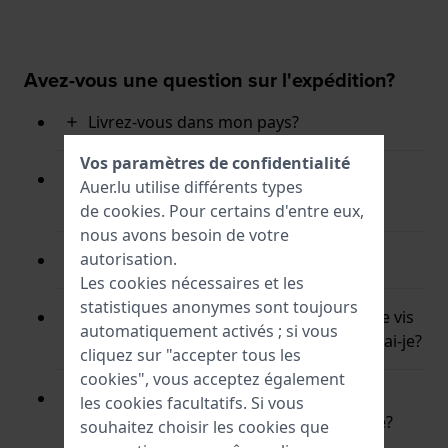
Avez-vous une question sur l'expédition?
Livrez-vous dans mon pays?
Vos paramètres de confidentialité
Puis-je suivre mon colis en dehors
Auer.lu utilise différents types
d'Europe?
de
cookies
. Pour certains d'entre eux,
nous avons besoin de votre
autorisation.
Puis-je suivre mon colis en Europe?
Les cookies nécessaires et les
statistiques anonymes sont toujours
Mon ordre n'est pas arrivé à temps et je vis
automatiquement activés ; si vous
en dehors de l'Europe. Quand le recevrai-je?
cliquez sur "accepter tous les
cookies", vous acceptez également
Mon ordre n'est pas arrivé à temps et
les cookies facultatifs. Si vous
j'habite en Europe. Quand le recevrai-je?
souhaitez choisir les cookies que