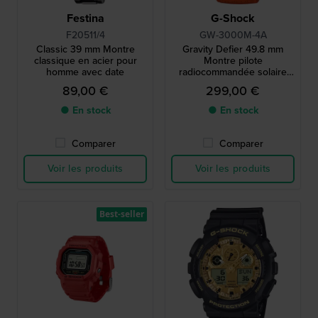
Festina
G-Shock
F20511/4
GW-3000M-4A
Classic 39 mm Montre
Gravity Defier 49.8 mm
classique en acier pour
Montre pilote
homme avec date
radiocommandée solaire
orange
89,00 €
299,00 €
● En stock
● En stock
Comparer
Comparer
Voir les produits
Voir les produits
Best-seller