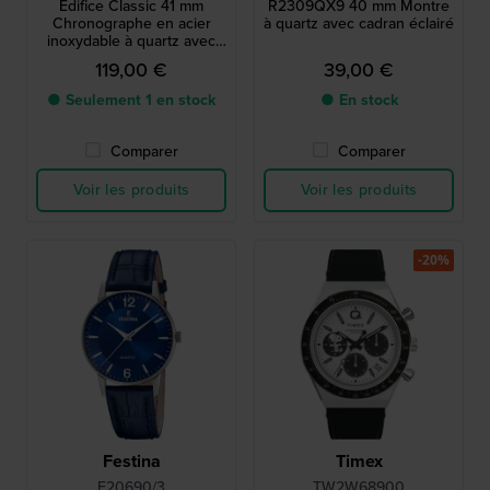
Edifice Classic 41 mm
R2309QX9 40 mm Montre
Chronographe en acier
à quartz avec cadran éclairé
inoxydable à quartz avec
date.
119,00 €
39,00 €
● Seulement 1 en stock
● En stock
Comparer
Comparer
Voir les produits
Voir les produits
-20%
Festina
Timex
F20690/3
TW2W68900