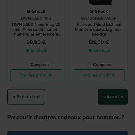
G-Shock
G-Shock
DWN-5600-4ER
GA-100GGB-1A9ER
DWN-5600 Nano Ring 20
Black and Gold 51.2 mm
mm Anneau de montre
Montre à quartz Big resin
numérique entièrement
ana-digi
fonctionnel avec design
99,90 €
139,00 €
DW-5600
● En stock
● En stock
Comparer
Comparer
Voir les produits
Voir les produits
« Précédent
suivant »
Parcourir d'autres cadeaux pour hommes ?