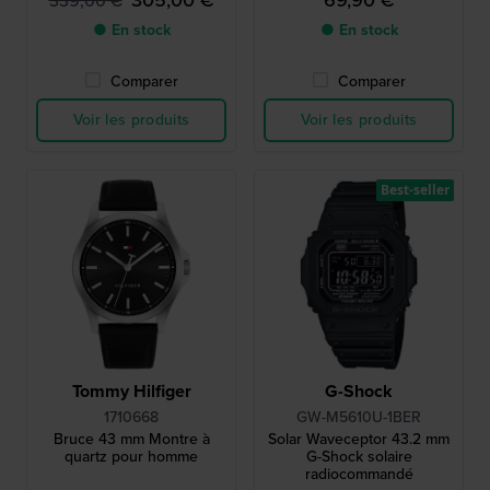
305,00 €
69,90 €
339,00 €
● En stock
● En stock
Comparer
Comparer
Voir les produits
Voir les produits
Best-seller
Tommy Hilfiger
G-Shock
1710668
GW-M5610U-1BER
Bruce 43 mm Montre à
Solar Waveceptor 43.2 mm
quartz pour homme
G-Shock solaire
radiocommandé