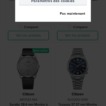
Paramètres des cookies
noire
89,00 €
39,90 €
Pas maintenant
● En stock
● En stock
Comparer
Comparer
Voir les produits
Voir les produits
Best-seller
Citizen
Citizen
AR3120-16A
NJ0200-50M
Suratto 38.4 mm Montre à
Tsuyosa 37 37 mm Montre