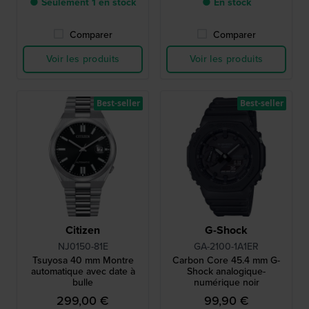
● Seulement 1 en stock
● En stock
Comparer
Comparer
Voir les produits
Voir les produits
Best-seller
Best-seller
Citizen
G-Shock
NJ0150-81E
GA-2100-1A1ER
Tsuyosa 40 mm Montre
Carbon Core 45.4 mm G-
automatique avec date à
Shock analogique-
bulle
numérique noir
299,00 €
99,90 €