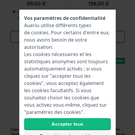
99,00 €
139,00 €
● Livraison entre 2 jours
● En stock
Vos paramètres de confidentialité
à 3 jours ouvrables
Auer.lu utilise différents types
Comparer
Comparer
de
cookies
. Pour certains d'entre eux,
Voir les produits
Voir les produits
nous avons besoin de votre
autorisation.
Les cookies nécessaires et les
statistiques anonymes sont toujours
Best-seller
Best-seller
automatiquement activés ; si vous
cliquez sur "accepter tous les
cookies", vous acceptez également
les cookies facultatifs. Si vous
souhaitez choisir les cookies que
vous activez vous-même, cliquez sur
"paramètres des cookies".
Festina
Casio
F20511/3
W-800H-1AVES
Accepter tous
Classic 39 mm Montre pour
Vintage Edgy 36.8 mm
homme en acier avec date
Montre de sport numérique