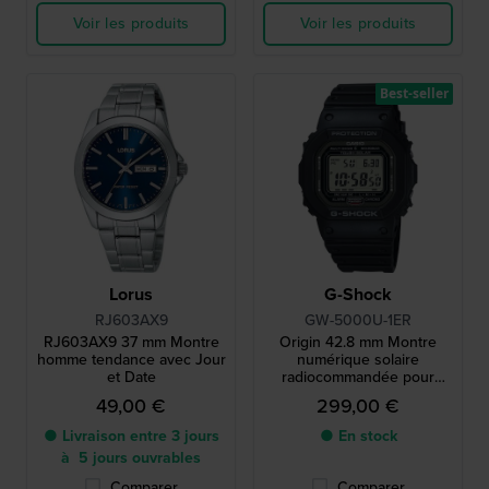
Voir les produits
Voir les produits
Best-seller
Lorus
G-Shock
RJ603AX9
GW-5000U-1ER
RJ603AX9 37 mm Montre
Origin 42.8 mm Montre
homme tendance avec Jour
numérique solaire
et Date
radiocommandée pour
homme
49,00 €
299,00 €
● Livraison entre 3 jours
● En stock
à 5 jours ouvrables
Comparer
Comparer