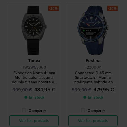
-20%
-20%
Timex
Festina
TW2W53000
F23000/1
Expedition North 41 mm
Connected D 45 mm
Montre automatique à
Smartwatch - Montre
double fuseau horaire en
intelligente hybride en
titane
titane
484,95 €
479,95 €
609,00 €
599,00 €
● En stock
● En stock
Comparer
Comparer
Voir les produits
Voir les produits