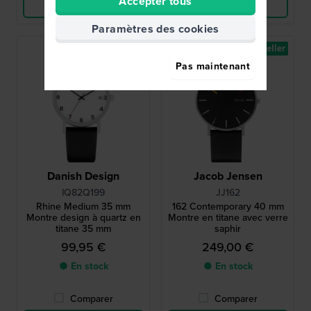
Accepter tous
Voir les produits
Voir les produits
Paramètres des cookies
Best-seller
Best-seller
Pas maintenant
Danish Design
Jacob Jensen
IQ82Q199
JJ162
Rhine Medium 35 mm
162 Contemporary 40 mm
Montre design à quartz en
Montre en titane avec verre
titane 35 mm
saphir
99,95 €
249,00 €
● En stock
● En stock
Comparer
Comparer