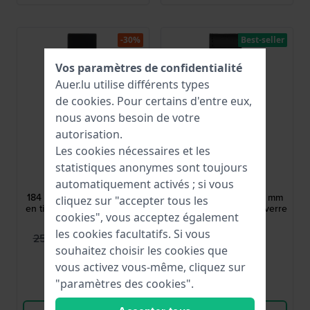
-30%
Best-seller
Vos paramètres de confidentialité
Auer.lu utilise différents types
de
cookies
. Pour certains d'entre eux,
nous avons besoin de votre
autorisation.
Les cookies nécessaires et les
Jacob Jensen
Jacob Jensen
statistiques anonymes sont toujours
automatiquement activés ; si vous
JJ184
JJ164
184 Classic 37 mm Montre
164 Contemporary 40 mm
cliquez sur "accepter tous les
en titane avec verre saphir
Montre en titane avec verre
cookies", vous acceptez également
saphir
les cookies facultatifs. Si vous
179,95 €
249,00 €
259,00 €
souhaitez choisir les cookies que
● En stock
● En stock
vous activez vous-même, cliquez sur
"paramètres des cookies".
Comparer
Comparer