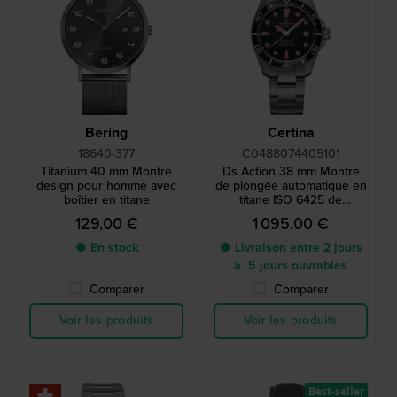
Bering
Certina
18640-377
C0488074405101
Titanium 40 mm Montre
Ds Action 38 mm Montre
design pour homme avec
de plongée automatique en
boîtier en titane
titane ISO 6425 de
fabrication suisse
129,00 €
1 095,00 €
● En stock
● Livraison entre 2 jours
à 5 jours ouvrables
Comparer
Comparer
Voir les produits
Voir les produits
Best-seller