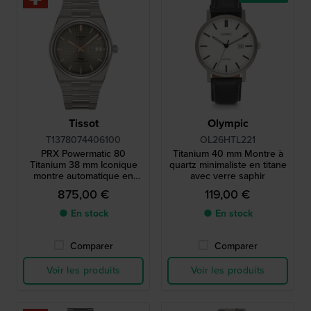
Tissot
Olympic
T1378074406100
OL26HTL221
PRX Powermatic 80
Titanium 40 mm Montre à
Titanium 38 mm Iconique
quartz minimaliste en titane
montre automatique en
avec verre saphir
titane fabriquée en Suisse
875,00 €
119,00 €
en 1978
● En stock
● En stock
Comparer
Comparer
Voir les produits
Voir les produits