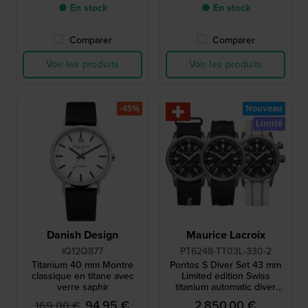
● En stock
● En stock
Comparer
Comparer
Voir les produits
Voir les produits
-45%
Nouveau
Limité
Danish Design
Maurice Lacroix
IQ12Q877
PT6248-TT03L-330-2
Titanium 40 mm Montre
Pontos S Diver Set 43 mm
classique en titane avec
Limited edition Swiss
verre saphir
titanium automatic diver
with two extra straps
94,95 €
2 850,00 €
169,00 €