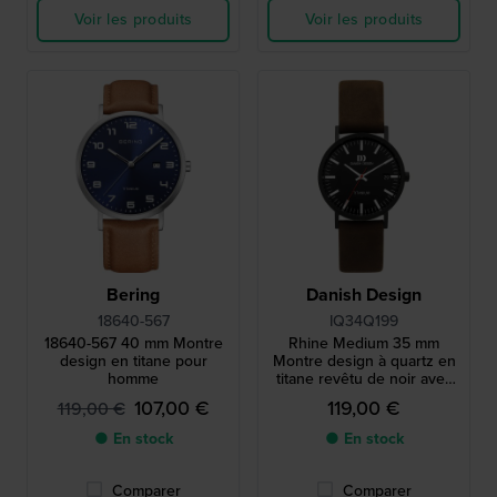
Voir les produits
Voir les produits
Bering
Danish Design
18640-567
IQ34Q199
18640-567 40 mm Montre
Rhine Medium 35 mm
design en titane pour
Montre design à quartz en
homme
titane revêtu de noir avec
date
107,00 €
119,00 €
119,00 €
● En stock
● En stock
Comparer
Comparer