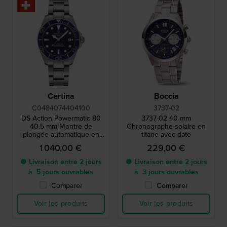
Certina
Boccia
C0484074404100
3737-02
DS Action Powermatic 80
3737-02 40 mm
40.5 mm Montre de
Chronographe solaire en
plongée automatique en
titane avec date
titane Swiss Made,
1 040,00 €
229,00 €
résistante aux chocs, avec
date
● Livraison entre 2 jours
● Livraison entre 2 jours
à 5 jours ouvrables
à 3 jours ouvrables
Comparer
Comparer
Voir les produits
Voir les produits