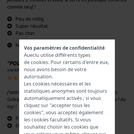
comme neuf !
Peu de nidig
Super résultat
Pas cher
Non
Vos paramètres de confidentialité
Auer.lu utilise différents types
de
cookies
. Pour certains d'entre eux,
"POLYWATCH"
nous avons besoin de votre
XAVIER AUDEMAR · 17 juin 2022
autorisation.
Les cookies nécessaires et les
statistiques anonymes sont toujours
J'avais des tâches et des petites rayures sur le cadran.
automatiquement activés ; si vous
Grâce au polish et à un bout de coton, tout a disparu ! Au
cliquez sur "accepter tous les
top !
cookies", vous acceptez également
Produit miracle
les cookies facultatifs. Si vous
Efficacité immédiate
souhaitez choisir les cookies que