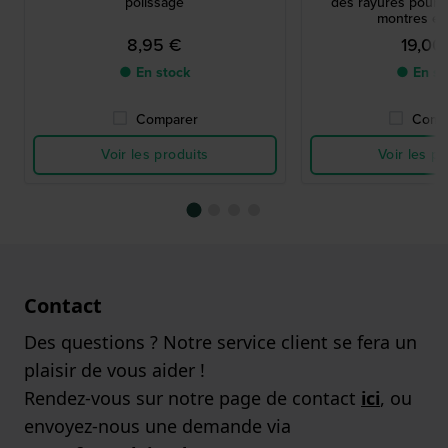
polissage
des rayures pour l
montres en
8,95 €
19,00
● En stock
● En st
Comparer
Comp
Voir les produits
Voir les pr
Contact
Des questions ? Notre service client se fera un
plaisir de vous aider !
Rendez-vous sur notre page de contact
ici
, ou
envoyez-nous une demande via