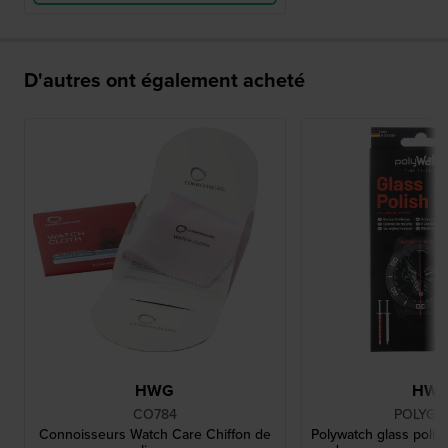
D'autres ont également acheté
HWG
HW
CO784
POLYGL
Connoisseurs Watch Care Chiffon de
Polywatch glass polish