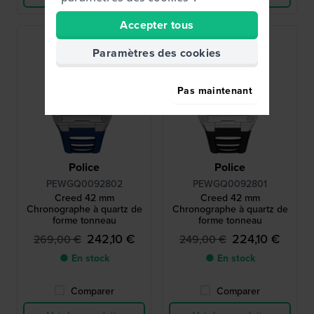
Accepter tous
Paramètres des cookies
Pas maintenant
Police
Police
PEWGQ0092802
PEWGQ0092801
Creed 42 mm
Creed 42 mm
Chronographe à quartz de
Chronographe à quartz de
forme tonneau
forme tonneau
242,10 €
224,10 €
269,00 €
249,00 €
● En stock
● En stock
Comparer
Comparer