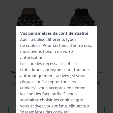
Vos paramètres de confidentialité
Auer.lu utilise différents types
de
cookies
. Pour certains d'entre eux,
nous avons besoin de votre
Police
Police
autorisation.
PEWGC0092905
PEWGO0092901
Les cookies nécessaires et les
Norwood 45 mm
Norwood 45 mm
statistiques anonymes sont toujours
Chronographe à quartz en
Chronographe à quartz en
automatiquement activés ; si vous
acier inoxydable avec
acier inoxydable avec
cadran 24h
cadran 24h
cliquez sur "accepter tous les
215,10 €
215,10 €
239,00 €
239,00 €
cookies", vous acceptez également
● En stock
● En stock
les cookies facultatifs. Si vous
souhaitez choisir les cookies que
Comparer
Comparer
vous activez vous-même, cliquez sur
Voir les produits
Voir les produits
"paramètres des cookies".