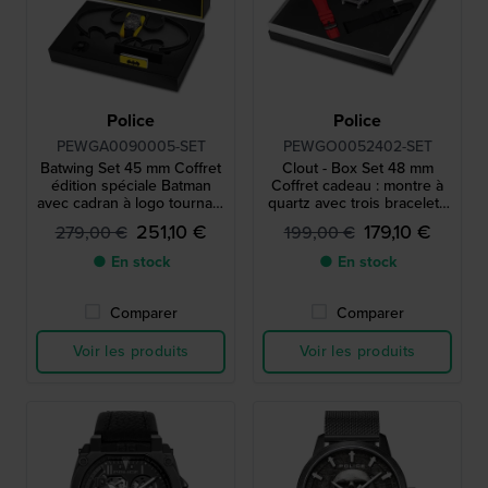
Police
Police
PEWGA0090005-SET
PEWGO0052402-SET
Batwing Set 45 mm Coffret
Clout - Box Set 48 mm
édition spéciale Batman
Coffret cadeau : montre à
avec cadran à logo tournant
quartz avec trois bracelets
et rotateur en forme d’ailes
en silicone supplémentaires
251,10 €
179,10 €
279,00 €
199,00 €
de chauve-souris
● En stock
● En stock
Comparer
Comparer
Voir les produits
Voir les produits