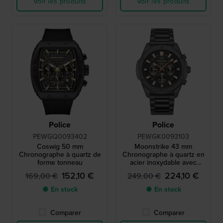
Voir les produits
Voir les produits
Police
Police
PEWGQ0093402
PEWGK0093103
Coswig 50 mm
Moonstrike 43 mm
Chronographe à quartz de
Chronographe à quartz en
forme tonneau
acier inoxydable avec
cadran 24h
152,10 €
224,10 €
169,00 €
249,00 €
● En stock
● En stock
Comparer
Comparer