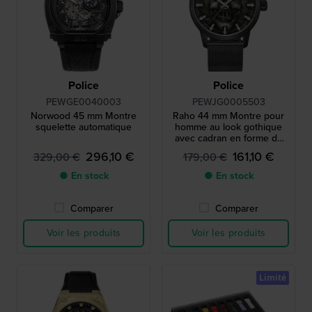
Police
Police
PEWGE0040003
PEWJG0005503
Norwood 45 mm Montre
Raho 44 mm Montre pour
squelette automatique
homme au look gothique
avec cadran en forme de
crâne gaufré
296,10 €
161,10 €
329,00 €
179,00 €
● En stock
● En stock
Comparer
Comparer
Voir les produits
Voir les produits
Limité