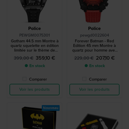
Police
Police
PEWGM0075301
pewgd0022604
Gotham 44.5 mm Montre à
Forever Batman - Red
quartz squelette en édition
Edition 45 mm Montre à
limitée sur le thème de
quartz pour homme avec
Batman
rétroéclairage rouge
359,10 €
207,10 €
399,00 €
229,00 €
● En stock
● En stock
Comparer
Comparer
Voir les produits
Voir les produits
Nouveau