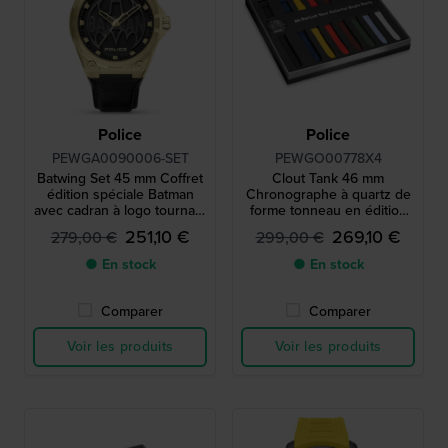
Police
Police
PEWGA0090006-SET
PEWGO00778X4
Batwing Set 45 mm Coffret
Clout Tank 46 mm
édition spéciale Batman
Chronographe à quartz de
avec cadran à logo tournant
forme tonneau en édition
et rotateur en forme d’ailes
limitée, avec 7 bracelets
251,10 €
269,10 €
279,00 €
299,00 €
de chauve-souris
supplémentaires
● En stock
● En stock
Comparer
Comparer
Voir les produits
Voir les produits