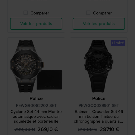
Comparer
Comparer
Voir les produits
Voir les produits
Limité
Police
Police
PEWGR0082202-SET
PEWGQ0089901-SET
Cyclone Set 44 mm Montre
Batman - Crusader Set 46
automatique avec cadran
mm Édition limitée du
squelette et portefeuille
chronographe à quartz sur
gratuit
le thème de Batman avec
269,10 €
287,10 €
299,00 €
319,00 €
bracelet gratuit