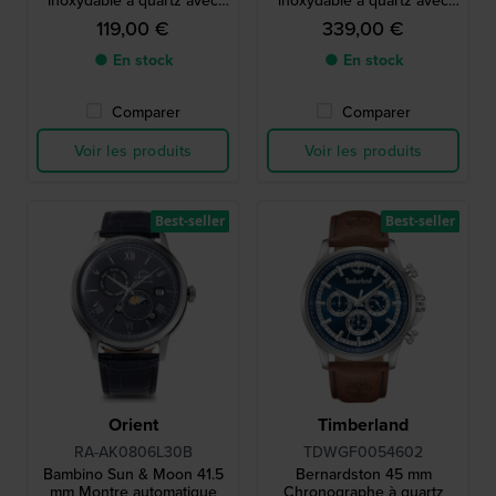
date.
date.
119,00 €
339,00 €
● En stock
● En stock
Comparer
Comparer
Voir les produits
Voir les produits
Best-seller
Best-seller
Orient
Timberland
RA-AK0806L30B
TDWGF0054602
Bambino Sun & Moon 41.5
Bernardston 45 mm
mm Montre automatique
Chronographe à quartz