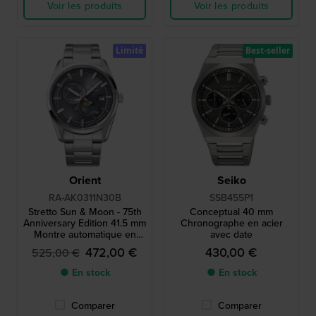
Voir les produits
Voir les produits
Limité
Best-seller
Orient
Seiko
RA-AK0311N30B
SSB455P1
Stretto Sun & Moon - 75th
Conceptual 40 mm
Anniversary Edition 41.5 mm
Chronographe en acier
Montre automatique en
avec date
édition limitée avec logo
472,00 €
430,00 €
525,00 €
Orient vintage
● En stock
● En stock
Comparer
Comparer