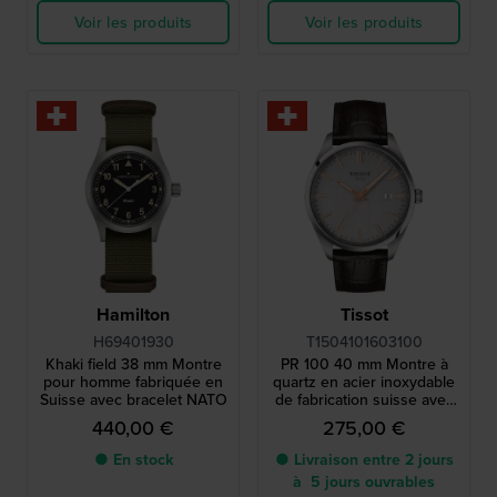
Voir les produits
Voir les produits
Hamilton
Tissot
H69401930
T1504101603100
Khaki field 38 mm Montre
PR 100 40 mm Montre à
pour homme fabriquée en
quartz en acier inoxydable
Suisse avec bracelet NATO
de fabrication suisse avec
date
440,00 €
275,00 €
● En stock
● Livraison entre 2 jours
à 5 jours ouvrables