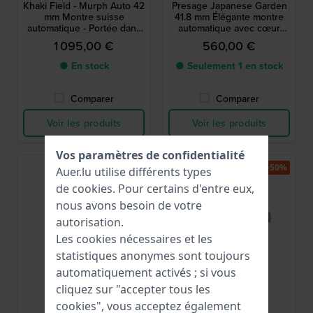
Khaki Field - Murph Auto 42
Presage Japanese Garden
mm Montre suisse
41.8 mm Élégante montre
automatique - Portée dans
automatique avec cœur
le film Interstellar
ouvert et cadran 24h
1 095,00 €
560,00 €
● En stock
● Seulement 1 en stock
Comparer
Comparer
Voir les produits
Voir les produits
Vos paramètres de confidentialité
-50%
-50%
Auer.lu utilise différents types
de
cookies
. Pour certains d'entre eux,
nous avons besoin de votre
autorisation.
Les cookies nécessaires et les
statistiques anonymes sont toujours
automatiquement activés ; si vous
cliquez sur "accepter tous les
Timex
Lorus
cookies", vous acceptez également
TW2T80700
RL429AX9