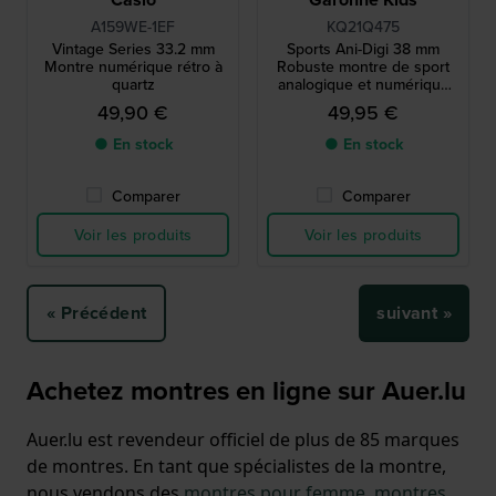
A159WE-1EF
KQ21Q475
Vintage Series 33.2 mm
Sports Ani-Digi 38 mm
Montre numérique rétro à
Robuste montre de sport
quartz
analogique et numérique
pour garçons
49,90 €
49,95 €
● En stock
● En stock
Comparer
Comparer
Voir les produits
Voir les produits
« Précédent
suivant »
Achetez montres en ligne sur Auer.lu
Auer.lu est revendeur officiel de plus de 85 marques
de montres. En tant que spécialistes de la montre,
nous vendons des
montres pour femme
,
montres