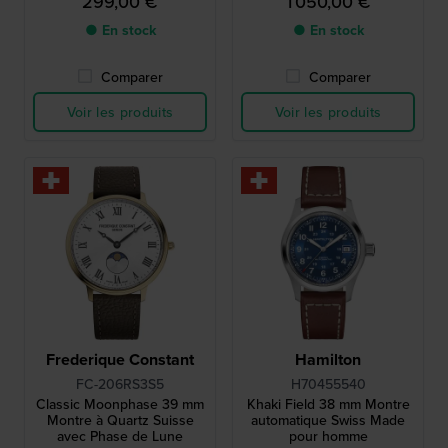
299,00 €
1 050,00 €
index romains
● En stock
● En stock
Comparer
Comparer
Voir les produits
Voir les produits
Frederique Constant
Hamilton
FC-206RS3S5
H70455540
Classic Moonphase 39 mm
Khaki Field 38 mm Montre
Montre à Quartz Suisse
automatique Swiss Made
avec Phase de Lune
pour homme