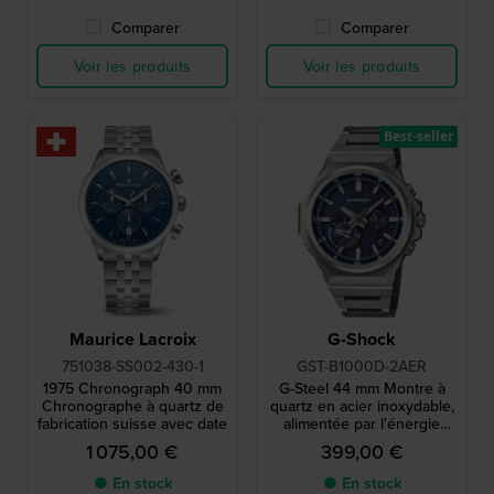
Comparer
Comparer
Voir les produits
Voir les produits
Best-seller
Maurice Lacroix
G-Shock
751038-SS002-430-1
GST-B1000D-2AER
1975 Chronograph 40 mm
G-Steel 44 mm Montre à
Chronographe à quartz de
quartz en acier inoxydable,
fabrication suisse avec date
alimentée par l'énergie
solaire et connectée par
1 075,00 €
399,00 €
Bluetooth
● En stock
● En stock