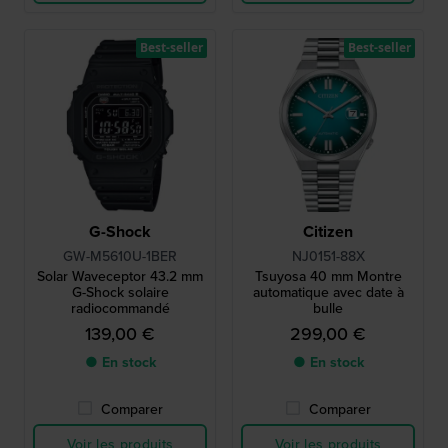
Best-seller
Best-seller
G-Shock
Citizen
GW-M5610U-1BER
NJ0151-88X
Solar Waveceptor 43.2 mm
Tsuyosa 40 mm Montre
G-Shock solaire
automatique avec date à
radiocommandé
bulle
139,00 €
299,00 €
● En stock
● En stock
Comparer
Comparer
Voir les produits
Voir les produits