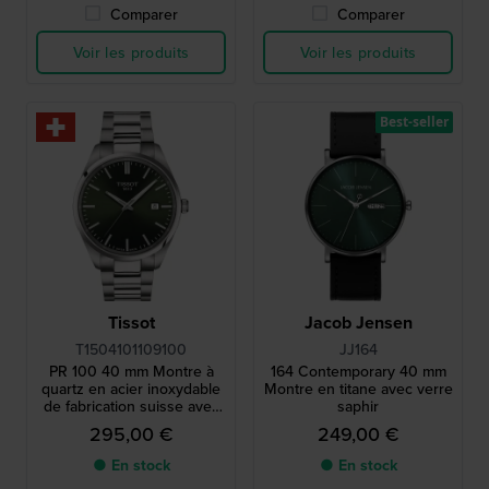
Comparer
Comparer
Voir les produits
Voir les produits
Best-seller
Tissot
Jacob Jensen
T1504101109100
JJ164
PR 100 40 mm Montre à
164 Contemporary 40 mm
quartz en acier inoxydable
Montre en titane avec verre
de fabrication suisse avec
saphir
date
295,00 €
249,00 €
● En stock
● En stock