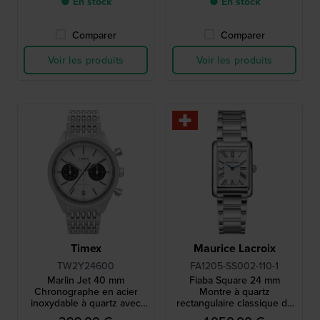
● En stock
● En stock
Comparer
Comparer
Voir les produits
Voir les produits
Timex
Maurice Lacroix
TW2Y24600
FA1205-SS002-110-1
Marlin Jet 40 mm
Fiaba Square 24 mm
Chronographe en acier
Montre à quartz
inoxydable à quartz avec
rectangulaire classique de
date.
fabrication suisse avec