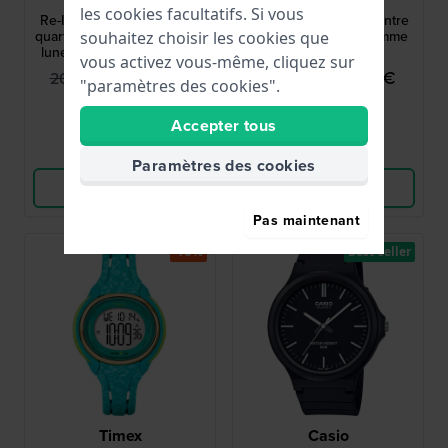
les cookies facultatifs. Si vous
Re-Issue 38 mm Montre à
RL429AX9 42 mm Montre
quartz au design rétro avec
automatique pour homme
souhaitez choisir les cookies que
lunette Pepsi et affichage
avec jour et date
vous activez vous-même, cliquez sur
jour-date
99,95 €
74,95 €
209,00 €
149,00 €
"paramètres des cookies".
● En stock
● En stock
Accepter tous
Comparer
Comparer
Paramètres des cookies
Voir les produits
Voir les produits
Pas maintenant
-75%
Best-seller
Timex
Casio