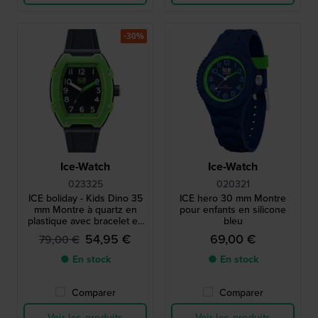
-30%
Ice-Watch
Ice-Watch
023325
020321
ICE boliday - Kids Dino 35
ICE hero 30 mm Montre
mm Montre à quartz en
pour enfants en silicone
plastique avec bracelet en
bleu
silicone - Taille petite
54,95 €
69,00 €
79,00 €
● En stock
● En stock
Comparer
Comparer
Voir les produits
Voir les produits