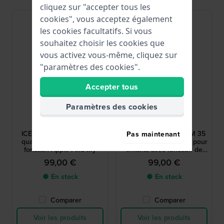
cliquez sur "accepter tous les
cookies", vous acceptez également
les cookies facultatifs. Si vous
souhaitez choisir les cookies que
vous activez vous-même, cliquez sur
"paramètres des cookies".
Accepter tous
Paramètres des cookies
Ice-Watch
Ice-Watch
024912
024547
ICE find 34 mm Montre à
ICE smart junior 3.0 FM 35
Pas maintenant
quartz pour enfants avec
mm Montre connectée pour
fonction Apple Find My
enfants avec fonction de
géolocalisation Apple Find
99,00 €
99,00 €
My.
● En stock
● En stock
Comparer
Comparer
Voir les produits
Voir les produits