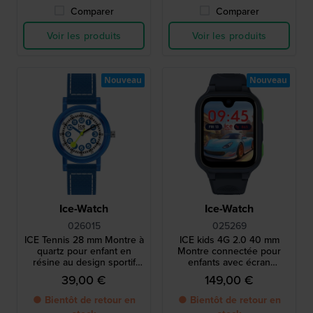
Comparer
Comparer
Voir les produits
Voir les produits
Nouveau
Nouveau
Ice-Watch
Ice-Watch
026015
025269
ICE Tennis 28 mm Montre à
ICE kids 4G 2.0 40 mm
quartz pour enfant en
Montre connectée pour
résine au design sportif
enfants avec écran
inspiré du tennis
AMOLED
39,00 €
149,00 €
● Bientôt de retour en
● Bientôt de retour en