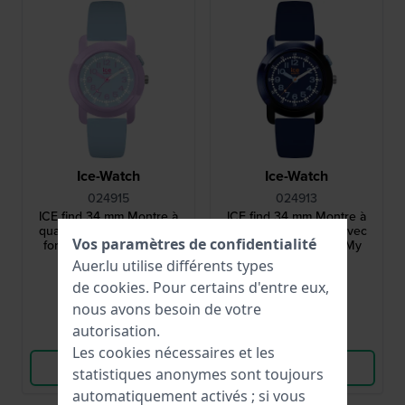
Ice-Watch
Ice-Watch
024915
024913
ICE find 34 mm Montre à
ICE find 34 mm Montre à
quartz pour enfants avec
quartz pour enfants avec
Vos paramètres de confidentialité
fonction Apple Find My
fonction Apple Find My
Auer.lu utilise différents types
99,00 €
99,00 €
de
cookies
. Pour certains d'entre eux,
● En stock
● En stock
nous avons besoin de votre
autorisation.
Comparer
Comparer
Les cookies nécessaires et les
Voir les produits
Voir les produits
statistiques anonymes sont toujours
automatiquement activés ; si vous