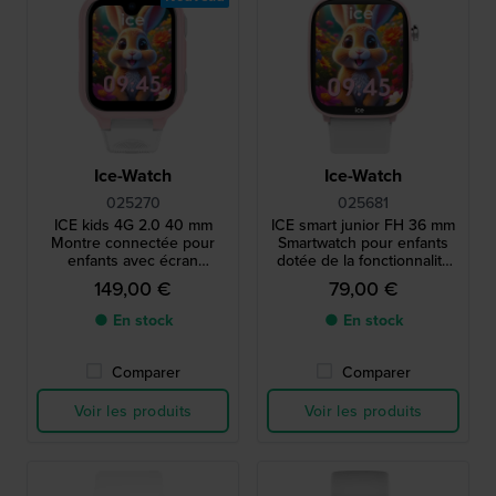
Ice-Watch
Ice-Watch
025270
025681
ICE kids 4G 2.0 40 mm
ICE smart junior FH 36 mm
Montre connectée pour
Smartwatch pour enfants
enfants avec écran
dotée de la fonctionnalité
AMOLED
de géolocalisation Android
149,00 €
79,00 €
Find Hub
● En stock
● En stock
Comparer
Comparer
Voir les produits
Voir les produits