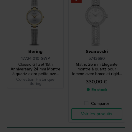
Bering
Swarovski
17724-010-GWP
5743680
Classic Giftset 15th
Matrix 26 mm Élégante
Anniversary 24 mm Montre
montre à quartz pour
à quartz extra petite avec
femme avec bracelet rigide
cadran en diamant véritable
et cristaux.
Collection Historique
330,00 €
et bracelet gratuit
Bering
● En stock
Comparer
Voir les produits