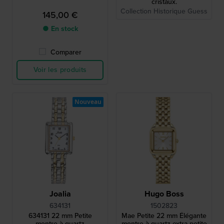
cristaux.
Collection Historique Guess
145,00 €
● En stock
Comparer
Voir les produits
Nouveau
Joalia
Hugo Boss
634131
1502823
634131 22 mm Petite
Mae Petite 22 mm Élégante
montre à quartz
montre à quartz extra petite