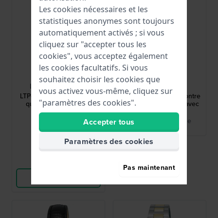
Les cookies nécessaires et les
statistiques anonymes sont toujours
automatiquement activés ; si vous
cliquez sur "accepter tous les
cookies", vous acceptez également
les cookies facultatifs. Si vous
Casio
Bulova
souhaitez choisir les cookies que
LTP-1234PGL-7AEG
96P250
vous activez vous-même, cliquez sur
LTP-1234 21 mm Montre à
Lady Sutton 28 mm Montre
"paramètres des cookies".
quartz classique pour
à quartz pour femme avec
femme
11 diamants
Collection Historique
Accepter tous
59,90 €
Bulova
● En stock
Paramètres des cookies
Comparer
Pas maintenant
Voir les produits