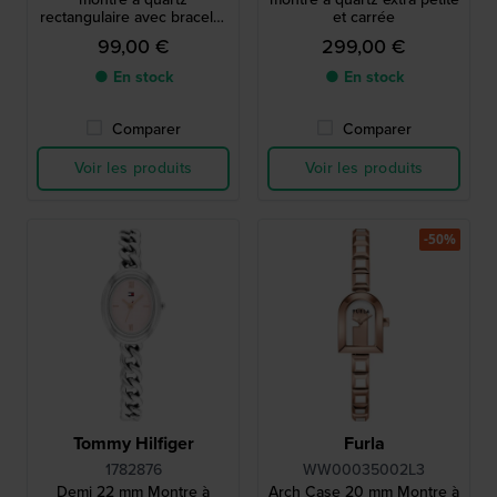
rectangulaire avec bracelet
et carrée
en métal
99,00 €
299,00 €
● En stock
● En stock
Comparer
Comparer
Voir les produits
Voir les produits
-50%
Tommy Hilfiger
Furla
1782876
WW00035002L3
Demi 22 mm Montre à
Arch Case 20 mm Montre à