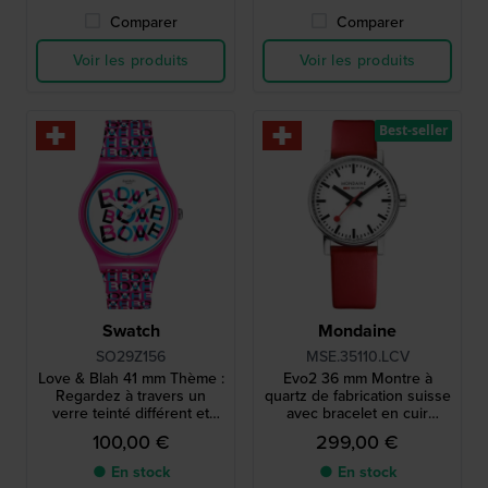
Comparer
Comparer
Voir les produits
Voir les produits
Best-seller
Swatch
Mondaine
SO29Z156
MSE.35110.LCV
Love & Blah 41 mm Thème :
Evo2 36 mm Montre à
Regardez à travers un
quartz de fabrication suisse
verre teinté différent et
avec bracelet en cuir
découvrez un cadran
végétalien
100,00 €
299,00 €
différent
● En stock
● En stock