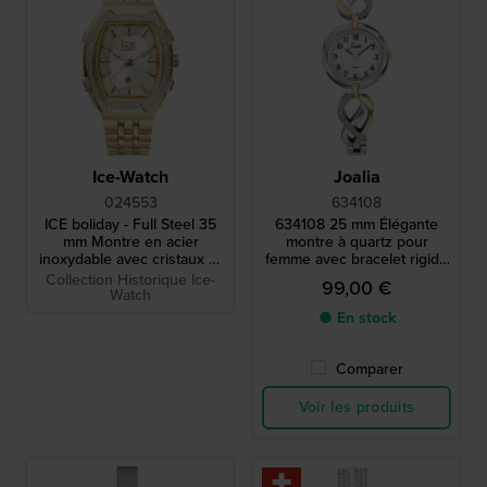
Ice-Watch
Joalia
024553
634108
ICE boliday - Full Steel 35
634108 25 mm Élégante
mm Montre en acier
montre à quartz pour
inoxydable avec cristaux et
femme avec bracelet rigide
finition brossée - Taille
et cristaux.
Collection Historique Ice-
99,00 €
petite
Watch
● En stock
Comparer
Voir les produits