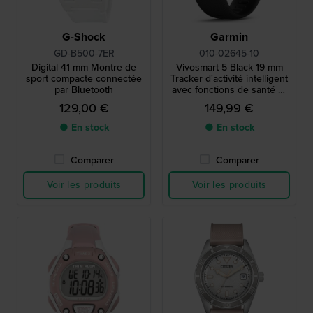
G-Shock
Garmin
GD-B500-7ER
010-02645-10
Digital 41 mm Montre de
Vivosmart 5 Black 19 mm
sport compacte connectée
Tracker d'activité intelligent
par Bluetooth
avec fonctions de santé et
de fitness
129,00 €
149,99 €
● En stock
● En stock
Comparer
Comparer
Voir les produits
Voir les produits