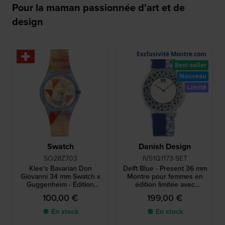
Pour la maman passionnée d'art et de
design
Exclusivité Montre.com
Best-seller
Nouveau
Limité
Swatch
Danish Design
SO28Z703
IV51Q1173-SET
Klee's Bavarian Don
Delft Blue - Present 36 mm
Giovanni 34 mm Swatch x
Montre pour femmes en
Guggenheim - Édition
édition limitée avec
spéciale de la montre
pendentif unique en bleu
100,00 €
199,00 €
Swatch
de Delft
● En stock
● En stock