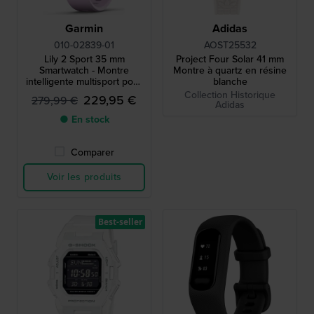
Garmin
Adidas
010-02839-01
AOST25532
Lily 2 Sport 35 mm
Project Four Solar 41 mm
Smartwatch - Montre
Montre à quartz en résine
intelligente multisport pour
blanche
femme, lilas, avec bracelet
Collection Historique
229,95 €
279,99 €
en silicone
Adidas
● En stock
Comparer
Voir les produits
Best-seller