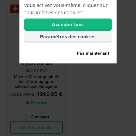
vous activez vous-même, cliquez sur
Vintage
"paramètres des cookies".
-35%
Accepter tous
Paramètres des cookies
Pas maintenant
Ulysse Nardin
353-22-PO1
Marine Chronograph 37
mm Chronographe
automatique vintage en
acier inoxydable
1 999,95 €
2 995,00 €
● En stock
Comparer
Voir les produits