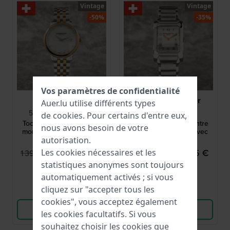
Vintage
Vintage
-50%
-35%
Vos paramètres de confidentialité
Raymond Weil
Baume & Mercier
Auer.lu utilise différents types
5388-STP-97081-PO1
M0A10020-PO1
de
cookies
. Pour certains d'entre eux,
Toccata 34 mm Moderne
Hampton 27.1 mm Montre
nous avons besoin de votre
montre femme avec date
en acier inoxydable avec
autorisation.
date
699,95 €
699,95 €
Les cookies nécessaires et les
1 395,00 €
1 100,00 €
statistiques anonymes sont toujours
● En stock
● En stock
automatiquement activés ; si vous
cliquez sur "accepter tous les
Comparer
Comparer
cookies", vous acceptez également
Voir les produits
Voir les produits
les cookies facultatifs. Si vous
souhaitez choisir les cookies que