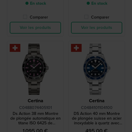
● En stock
● En stock
Comparer
Comparer
Voir les produits
Voir les produits
Certina
Certina
C0488074405101
C0484101104100
Ds Action 38 mm Montre
DS Action 40 mm Montre
de plongée automatique en
de plongée suisse en acier
titane ISO 6425 de
inoxydable à quartz avec
fabrication suisse
date
1 095,00 €
495,00 €