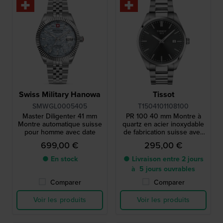
Swiss Military Hanowa
Tissot
SMWGL0005405
T1504101108100
Master Diligenter 41 mm
PR 100 40 mm Montre à
Montre automatique suisse
quartz en acier inoxydable
pour homme avec date
de fabrication suisse avec
date
699,00 €
295,00 €
● En stock
● Livraison entre 2 jours
à 5 jours ouvrables
Comparer
Comparer
Voir les produits
Voir les produits