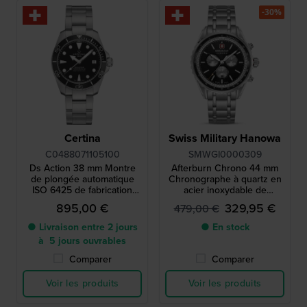
-30%
Certina
Swiss Military Hanowa
C0488071105100
SMWGI0000309
Ds Action 38 mm Montre
Afterburn Chrono 44 mm
de plongée automatique
Chronographe à quartz en
ISO 6425 de fabrication
acier inoxydable de
suisse avec date
fabrication suisse
895,00 €
329,95 €
479,00 €
● Livraison entre 2 jours
● En stock
à 5 jours ouvrables
Comparer
Comparer
Voir les produits
Voir les produits