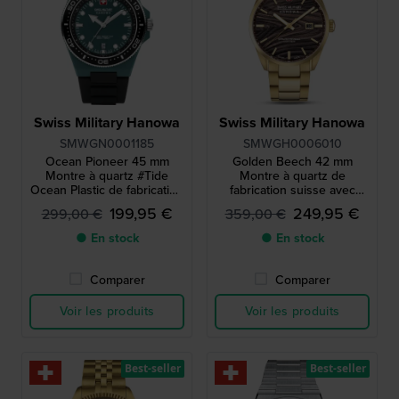
Swiss Military Hanowa
Swiss Military Hanowa
SMWGN0001185
SMWGH0006010
Ocean Pioneer 45 mm
Golden Beech 42 mm
Montre à quartz #Tide
Montre à quartz de
Ocean Plastic de fabrication
fabrication suisse avec
suisse avec date
cadran d'inspiration
199,95 €
249,95 €
299,00 €
359,00 €
forestière
● En stock
● En stock
Comparer
Comparer
Voir les produits
Voir les produits
Best-seller
Best-seller