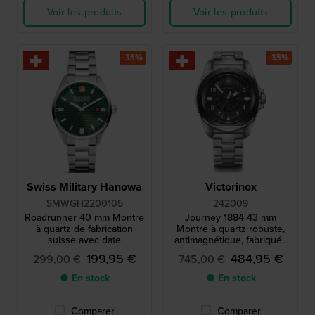
Voir les produits
Voir les produits
-35%
-35%
Swiss Military Hanowa
Victorinox
SMWGH2200105
242009
Roadrunner 40 mm Montre
Journey 1884 43 mm
à quartz de fabrication
Montre à quartz robuste,
suisse avec date
antimagnétique, fabriquée
en Suisse
199,95 €
484,95 €
299,00 €
745,00 €
● En stock
● En stock
Comparer
Comparer