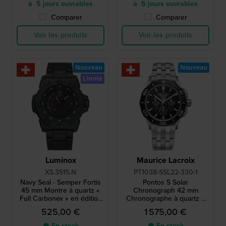
à 5 jours ouvrables
à 5 jours ouvrables
Comparer
Comparer
Voir les produits
Voir les produits
Nouveau
Nouveau
Limité
Luminox
Maurice Lacroix
XS.3515.N
PT1038-SSL22-330-1
Navy Seal - Semper Fortis
Pontos S Solar
45 mm Montre à quartz «
Chronograph 42 mm
Full Carbonex » en édition
Chronographe à quartz à
limitée, fabriquée en Suisse
énergie solaire, fabriqué en
525,00 €
1 575,00 €
Suisse
● En stock
● En stock