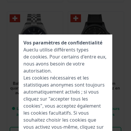
Vos paramètres de confidentialité
Auer.lu utilise différents types
de
cookies
. Pour certains d'entre eux,
nous avons besoin de votre
Tissot
Luminox
autorisation.
Les cookies nécessaires et les
T1564101104100
XL.1961
Ballade 40 mm Montre à
Atacama Field 43 mm
statistiques anonymes sont toujours
quartz de fabrication suisse
Montre suisse à quartz en
automatiquement activés ; si vous
avec lunette cannelée
carbone
cliquez sur "accepter tous les
345,00 €
445,00 €
cookies", vous acceptez également
● Livraison entre 2 jours
● Livraison entre 3 jours
les cookies facultatifs. Si vous
à 5 jours ouvrables
à 7 jours ouvrables
souhaitez choisir les cookies que
Comparer
Comparer
vous activez vous-même, cliquez sur