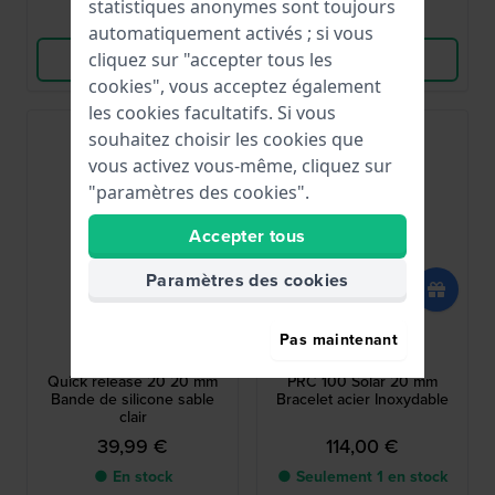
statistiques anonymes sont toujours
Comparer
Comparer
automatiquement activés ; si vous
cliquez sur "accepter tous les
Voir les produits
Voir les produits
cookies", vous acceptez également
les cookies facultatifs. Si vous
souhaitez choisir les cookies que
vous activez vous-même, cliquez sur
"paramètres des cookies".
Accepter tous
Paramètres des cookies
Garmin
Tissot
Pas maintenant
010-13114-02
T605050273
Quick release 20 20 mm
PRC 100 Solar 20 mm
Bande de silicone sable
Bracelet acier Inoxydable
clair
39,99 €
114,00 €
● En stock
● Seulement 1 en stock