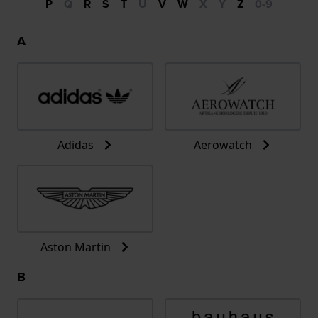
P
Q
R
S
T
U
V
W
X
Y
Z
0-9
A
Adidas
Aerowatch
Aston Martin
B