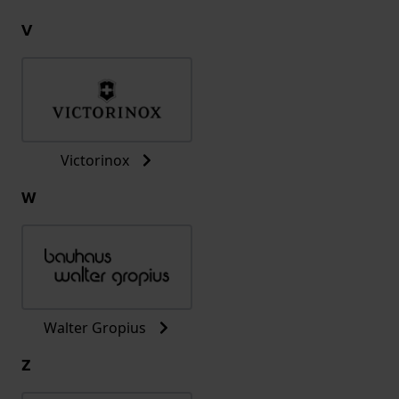
V
Victorinox
W
Walter Gropius
Z