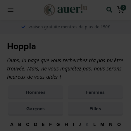
0
Livraison gratuite montres de plus de 150€
Hoppla
Oups, la page que vous recherchez n'a pas pu être
trouvée. Mais, ne vous inquiétez pas, nous serons
heureux de vous aider !
Hommes
Femmes
Garçons
Filles
A
B
C
D
E
F
G
H
I
J
K
L
M
N
O