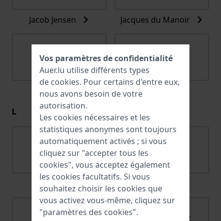
Jacob Jensen
Jacques du Manoir
Vos paramètres de confidentialité
Auer.lu utilise différents types
de
cookies
. Pour certains d'entre eux,
Jaguar
Joalia
nous avons besoin de votre
autorisation.
L
Les cookies nécessaires et les
statistiques anonymes sont toujours
automatiquement activés ; si vous
cliquez sur "accepter tous les
cookies", vous acceptez également
les cookies facultatifs. Si vous
Lacoste
Ligure
souhaitez choisir les cookies que
vous activez vous-même, cliquez sur
"paramètres des cookies".