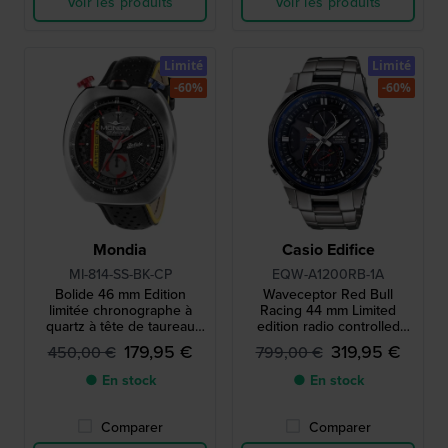
Voir les produits
Voir les produits
Limité
Limité
-60%
-60%
Mondia
Casio Edifice
MI-814-SS-BK-CP
EQW-A1200RB-1A
Bolide 46 mm Edition
Waveceptor Red Bull
limitée chronographe à
Racing 44 mm Limited
quartz à tête de taureau
edition radio controlled
inspiré de la course
solar quartz chronograph
179,95 €
319,95 €
450,00 €
799,00 €
automobile avec date
with compass and world
time
● En stock
● En stock
Comparer
Comparer