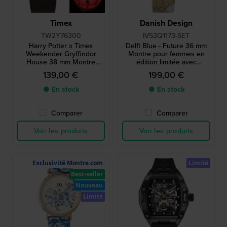
Timex
Danish Design
TW2Y76300
IV53Q1173-SET
Harry Potter x Timex
Delft Blue - Future 36 mm
Weekender Gryffindor
Montre pour femmes en
House 38 mm Montre
édition limitée avec
d'édition spéciale avec 1
pendentif unique en bleu
139,00 €
199,00 €
des 4 maisons en guise de
de Delft
rétroéclairage
● En stock
● En stock
Comparer
Comparer
Voir les produits
Voir les produits
Exclusivité Montre.com
Limité
Best-seller
Nouveau
Limité