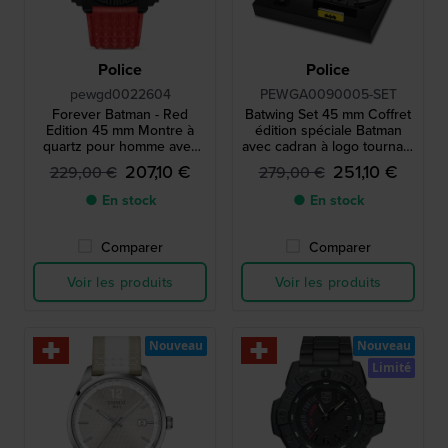
Police
Police
pewgd0022604
PEWGA0090005-SET
Forever Batman - Red
Batwing Set 45 mm Coffret
Edition 45 mm Montre à
édition spéciale Batman
quartz pour homme avec
avec cadran à logo tournant
rétroéclairage rouge
et rotateur en forme d’ailes
207,10 €
251,10 €
229,00 €
279,00 €
de chauve-souris
● En stock
● En stock
Comparer
Comparer
Voir les produits
Voir les produits
Nouveau
Nouveau
Limité