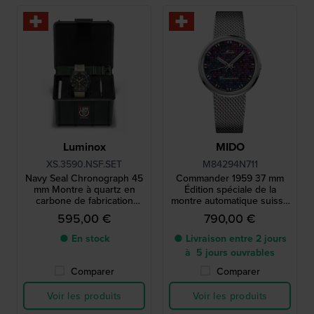
Luminox
MIDO
XS.3590.NSF.SET
M84294N711
Navy Seal Chronograph 45
Commander 1959 37 mm
mm Montre à quartz en
Édition spéciale de la
carbone de fabrication
montre automatique suisse
suisse avec bracelet NATO
avec cadran illuminé "Pixel
595,00 €
790,00 €
supplémentaire
● En stock
● Livraison entre 2 jours
à 5 jours ouvrables
Comparer
Comparer
Voir les produits
Voir les produits