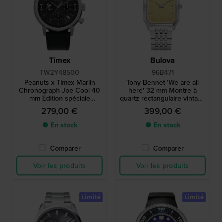
Timex
Bulova
TW2Y48500
96B471
Peanuts x Timex Marlin
Tony Bennet 'We are all
Chronograph Joe Cool 40
here' 32 mm Montre à
mm Edition spéciale
quartz rectangulaire vintage
chronographe à quartz
en acier inoxydable, édition
279,00 €
399,00 €
avec date
spéciale
● En stock
● En stock
Comparer
Comparer
Voir les produits
Voir les produits
Limité
Limité