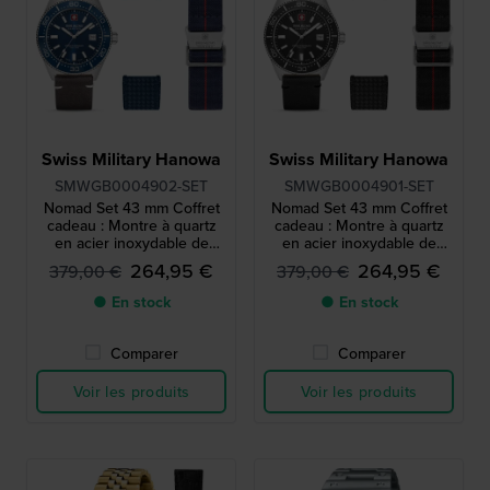
Swiss Military Hanowa
Swiss Military Hanowa
SMWGB0004902-SET
SMWGB0004901-SET
Nomad Set 43 mm Coffret
Nomad Set 43 mm Coffret
cadeau : Montre à quartz
cadeau : Montre à quartz
en acier inoxydable de
en acier inoxydable de
fabrication suisse avec
fabrication suisse avec
264,95 €
264,95 €
379,00 €
379,00 €
deux bracelets
deux bracelets
supplémentaires
supplémentaires
● En stock
● En stock
Comparer
Comparer
Voir les produits
Voir les produits