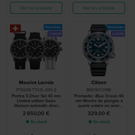
Voir les produits
Voir les produits
Nouveau
Nouveau
Limité
Limité
Maurice Lacroix
Citizen
PT6248-TT03L-330-2
BN0167-09W
Pontos S Diver Set 43 mm
Promaster -Blue Ocean 44
Limited edition Swiss
mm Montre de plongée à
titanium automatic diver
quartz solaire en acier
with two extra straps
inoxydable, édition limitée,
2 850,00 €
329,00 €
avec date
● En stock
● En stock