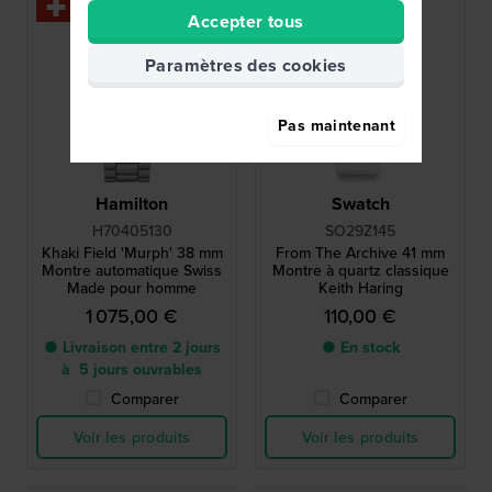
Accepter tous
Paramètres des cookies
Pas maintenant
Hamilton
Swatch
H70405130
SO29Z145
Khaki Field 'Murph' 38 mm
From The Archive 41 mm
Montre automatique Swiss
Montre à quartz classique
Made pour homme
Keith Haring
1 075,00 €
110,00 €
● Livraison entre 2 jours
● En stock
à 5 jours ouvrables
Comparer
Comparer
Voir les produits
Voir les produits