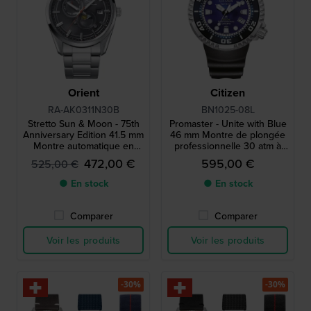
Orient
Citizen
RA-AK0311N30B
BN1025-08L
Stretto Sun & Moon - 75th
Promaster - Unite with Blue
Anniversary Edition 41.5 mm
46 mm Montre de plongée
Montre automatique en
professionnelle 30 atm à
édition limitée avec logo
énergie solaire, édition
472,00 €
595,00 €
525,00 €
Orient vintage
limitée, avec prolongateur
de bracelet
● En stock
● En stock
Comparer
Comparer
Voir les produits
Voir les produits
-30%
-30%