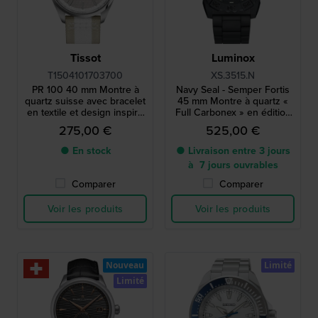
Tissot
Luminox
T1504101703700
XS.3515.N
PR 100 40 mm Montre à
Navy Seal - Semper Fortis
quartz suisse avec bracelet
45 mm Montre à quartz «
en textile et design inspiré
Full Carbonex » en édition
du cyclisme
limitée, fabriquée en Suisse
275,00 €
525,00 €
● En stock
● Livraison entre 3 jours
à 7 jours ouvrables
Comparer
Comparer
Voir les produits
Voir les produits
Nouveau
Limité
Limité