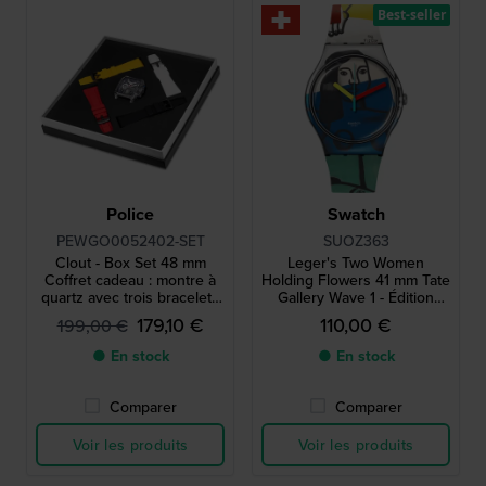
Best-seller
Police
Swatch
PEWGO0052402-SET
SUOZ363
Clout - Box Set 48 mm
Leger's Two Women
Coffret cadeau : montre à
Holding Flowers 41 mm Tate
quartz avec trois bracelets
Gallery Wave 1 - Édition
en silicone supplémentaires
spéciale de la montre
179,10 €
110,00 €
199,00 €
Swatch
● En stock
● En stock
Comparer
Comparer
Voir les produits
Voir les produits