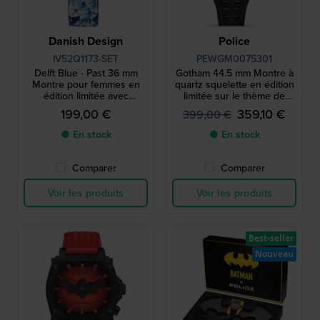
Danish Design
Police
IV52Q1173-SET
PEWGM0075301
Delft Blue - Past 36 mm
Gotham 44.5 mm Montre à
Montre pour femmes en
quartz squelette en édition
édition limitée avec
limitée sur le thème de
pendentif unique en bleu
Batman
199,00 €
359,10 €
399,00 €
de Delft
● En stock
● En stock
Comparer
Comparer
Voir les produits
Voir les produits
Best-seller
Nouveau