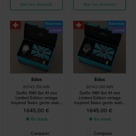
Voir les produits
Voir les produits
Nouveau
Nouveau
Limité
Limité
Edox
Edox
80143-3M-AIN
80143-3M-NIN
Delfin 1961 Set 41 mm
Delfin 1961 Set 41 mm
Limited Edition vintage
Limited Edition vintage
inspired Swiss gents watch
inspired Swiss gents watch
with extra leather strap
with extra leather strap
1 645,00 €
1 645,00 €
● En stock
● En stock
Comparer
Comparer