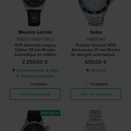
Maurice Lacroix
Seiko
756207-SS001-330-2
HBB001K1
1975 Automatic Legacy
Prospex Samurai 145th
Edition 39 mm Montre
Anniversary 41 mm Montre
automatique en édition
de plongée automatique en
limitée de fabrication suisse
acier inoxydable en édition
2 250,00 €
650,00 €
avec petite seconde
limitée
● Livraison entre 3 jours
● En stock
à 6 jours ouvrables
Comparer
Comparer
Voir les produits
Voir les produits
Best-seller