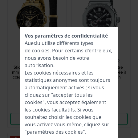
Vos paramètres de confidentialité
Auer.lu utilise différents types
de
cookies
. Pour certains d'entre eux,
Maserati
G-Shock
nous avons besoin de votre
R8823140012
MRG-B2100D-1ADR
autorisation.
Sfida - Special Edition 44
MR-G 44.4 mm Montre
mm Montre automatique à
solaire radiocommandée à
Les cookies nécessaires et les
cœur ouvert avec 8 index
connexion Bluetooth
statistiques anonymes sont toujours
diamants et bracelet
690,00 €
4 200,00 €
supplémentaire
automatiquement activés ; si vous
● En stock
● En stock
cliquez sur "accepter tous les
cookies", vous acceptez également
Comparer
Comparer
les cookies facultatifs. Si vous
souhaitez choisir les cookies que
Voir les produits
Voir les produits
vous activez vous-même, cliquez sur
"paramètres des cookies".