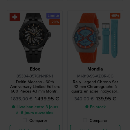
Limité
-60%
-20%
Edox
Mondia
85304-357GN-NRN1
MI-819-SS-AZOR-CG
Delfin Mecano - 60th
Rally Legend Chrono Set
Anniversary Limited Edition:
42 mm Chronographe à
600 Pieces 43 mm Montre
quartz en acier inoxydable
automatique de fabrication
inspiré du sport automobile,
1 499,95 €
139,95 €
1 835,00 €
340,00 €
suisse avec sac étanche
avec un bracelet
supplémentaire
● Livraison entre 3 jours
● En stock
à 6 jours ouvrables
Comparer
Comparer