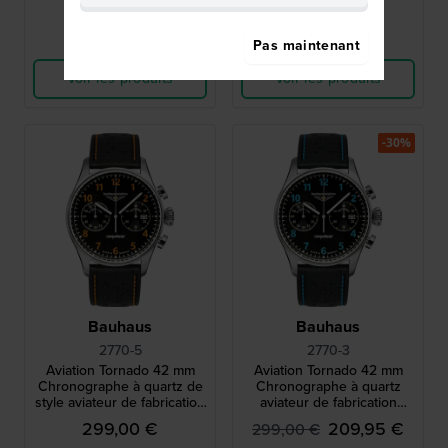
Comparer
Comparer
Pas maintenant
Voir les produits
Voir les produits
-30%
Bauhaus
Bauhaus
2770-5
2770-3
Aviation Tornado 42 mm
Aviation Tornado 42 mm
Chronographe à quartz de
Chronographe à quartz
style aviateur de fabrication
aviateur de fabrication
allemande avec date
allemande avec date
299,00 €
209,95 €
299,00 €