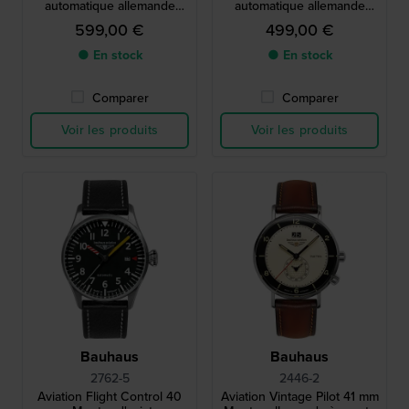
automatique allemande
automatique allemande
avec mouvement suisse
avec indicateur de réserve
599,00 €
499,00 €
SW200
de marche
● En stock
● En stock
Comparer
Comparer
Voir les produits
Voir les produits
Bauhaus
Bauhaus
2762-5
2446-2
Aviation Flight Control 40
Aviation Vintage Pilot 41 mm