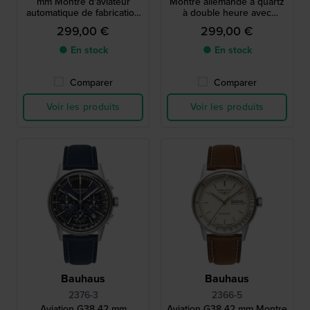
mm Montre d'aviateur
Montre allemande à quartz
automatique de fabrication
à double heure avec
allemande
grande date et mouvement
299,00 €
299,00 €
suisse
● En stock
● En stock
Comparer
Comparer
Voir les produits
Voir les produits
Bauhaus
Bauhaus
2376-3
2366-5
Aviation G38 42 mm
Aviation G38 42 mm Montre