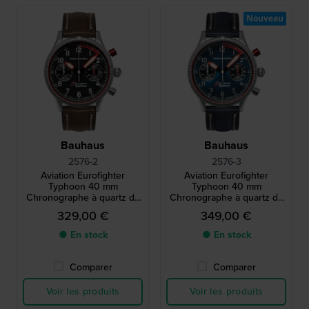
Nouveau
Bauhaus
Bauhaus
2576-2
2576-3
Aviation Eurofighter
Aviation Eurofighter
Typhoon 40 mm
Typhoon 40 mm
Chronographe à quartz de
Chronographe à quartz de
style aviateur de fabrication
style aviateur de fabrication
329,00 €
349,00 €
allemande avec date
allemande avec date
● En stock
● En stock
Comparer
Comparer
Voir les produits
Voir les produits