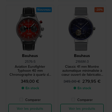
Nouveau
-20%
Bauhaus
Bauhaus
2576-5
2166M-3
Aviation Eurofighter
Classic 41 mm Montre
Typhoon 40 mm
automatique minimaliste à
Chronographe à quartz de
cœur ouvert de fabrication
style aviateur de fabrication
allemande
349,00 €
279,95 €
349,00 €
allemande avec date
● En stock
● En stock
Comparer
Comparer
Voir les produits
Voir les produits