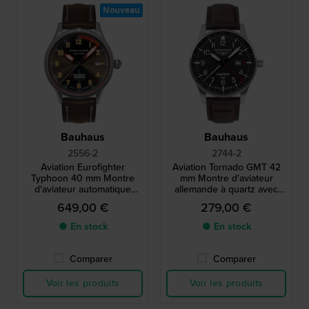
Nouveau
Bauhaus
Bauhaus
2556-2
2744-2
Aviation Eurofighter
Aviation Tornado GMT 42
Typhoon 40 mm Montre
mm Montre d'aviateur
d'aviateur automatique
allemande à quartz avec
allemande avec mouvement
mouvement GMT suisse
649,00 €
279,00 €
suisse SW200
● En stock
● En stock
Comparer
Comparer
Voir les produits
Voir les produits