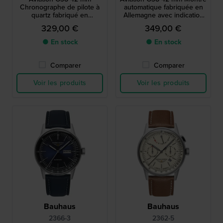
Chronographe de pilote à
automatique fabriquée en
quartz fabriqué en
Allemagne avec indication
Allemagne avec date
jour-date
329,00 €
349,00 €
● En stock
● En stock
Comparer
Comparer
Voir les produits
Voir les produits
Bauhaus
Bauhaus
2366-3
2362-5