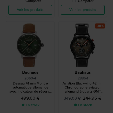
Comparer
Comparer
Voir les produits
Voir les produits
-30%
Bauhaus
Bauhaus
2060-4
2886-1
Dessau 41 mm Montre
Aviation Blackwing 42 mm
automatique allemande
Chronographe aviateur
avec indicateur de réserve
allemand à quartz GMT
de marche et cadran 24h
avec mouvement suisse
499,00 €
244,95 €
349,00 €
● En stock
● En stock