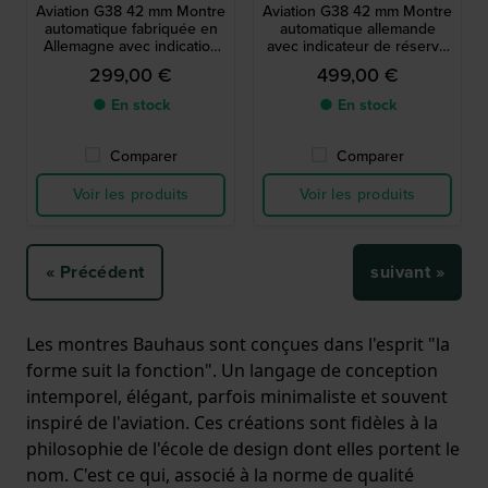
Aviation G38 42 mm Montre
Aviation G38 42 mm Montre
automatique fabriquée en
automatique allemande
Allemagne avec indication
avec indicateur de réserve
jour-date
de marche et date complète
299,00 €
499,00 €
● En stock
● En stock
Comparer
Comparer
Voir les produits
Voir les produits
« Précédent
suivant »
Les montres Bauhaus sont conçues dans l'esprit "la
forme suit la fonction". Un langage de conception
intemporel, élégant, parfois minimaliste et souvent
inspiré de l'aviation. Ces créations sont fidèles à la
philosophie de l'école de design dont elles portent le
nom. C'est ce qui, associé à la norme de qualité