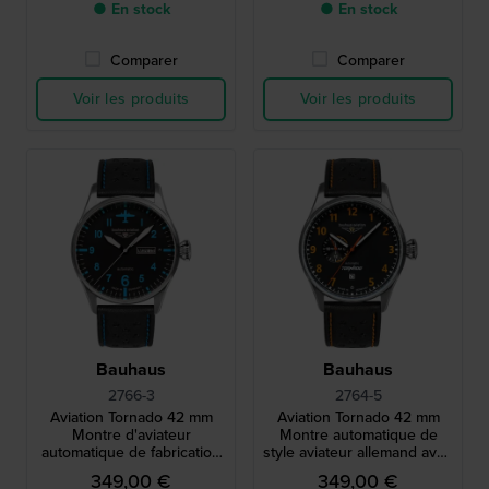
● En stock
● En stock
Comparer
Comparer
Voir les produits
Voir les produits
Bauhaus
Bauhaus
2766-3
2764-5
Aviation Tornado 42 mm
Aviation Tornado 42 mm
Montre d'aviateur
Montre automatique de
automatique de fabrication
style aviateur allemand avec
allemande avec date du
date et cadran 24h
349,00 €
349,00 €
jour