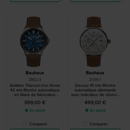
Bauhaus
Bauhaus
2862-3
2066-1
Aviation Titanium Iron Annie
Dessau 41 mm Montre
42 mm Montre automatique
automatique allemande
en titane de fabrication
avec indicateur de réserve
allemande avec date du
de marche et cadran 24h
399,00 €
499,00 €
jour
● En stock
● En stock
Comparer
Comparer