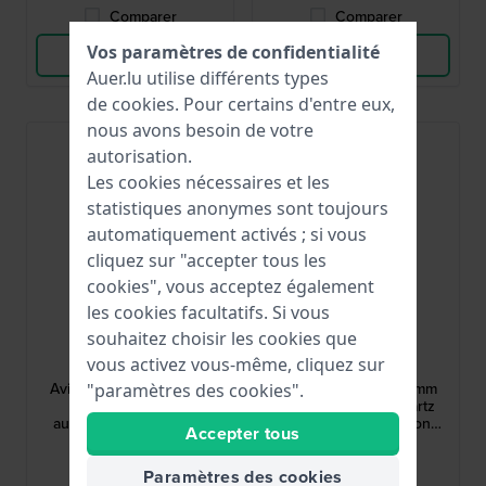
Comparer
Comparer
Vos paramètres de confidentialité
Voir les produits
Voir les produits
Auer.lu utilise différents types
de
cookies
. Pour certains d'entre eux,
nous avons besoin de votre
autorisation.
Les cookies nécessaires et les
statistiques anonymes sont toujours
automatiquement activés ; si vous
cliquez sur "accepter tous les
cookies", vous acceptez également
les cookies facultatifs. Si vous
souhaitez choisir les cookies que
Bauhaus
Bauhaus
vous activez vous-même, cliquez sur
2790-5
2772-3
Aviation Tornado 42 mm
Aviation Tornado 42 mm
"paramètres des cookies".
Montre d'aviator
Chronographe à quartz
automatique allemande
aviateur de fabrication
Accepter tous
avec cadran 24 heures et
allemande avec date
499,00 €
299,00 €
indicateur de réserve de
Paramètres des cookies
marche
● En stock
● En stock