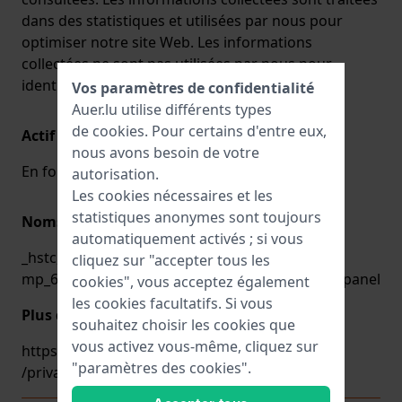
dans des statistiques et utilisées par nous pour
optimiser notre site Web. Les informations
collectées ne sont pas utilisées par nous pour
identifier le visiteur en tant que personne.
Vos paramètres de confidentialité
Auer.lu utilise différents types
de
cookies
. Pour certains d'entre eux,
Actif combien de temps?
nous avons besoin de votre
En fonction de la durée de l'enquête
autorisation.
Les cookies nécessaires et les
statistiques anonymes sont toujours
Noms de cookies
automatiquement activés ; si vous
_hstc, _ga, hubspotutk,
cliquez sur "accepter tous les
mp_6d7c50ad560e01715a871a117a2fbd90 _mixpanel
cookies", vous acceptez également
les cookies facultatifs. Si vous
Plus d'information
souhaitez choisir les cookies que
vous activez vous-même, cliquez sur
https://www.hotjar.com
"paramètres des cookies".
/privacy
.