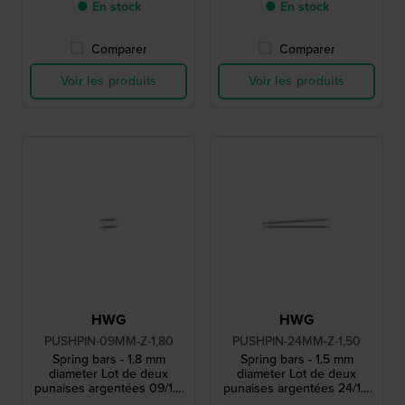
● En stock
● En stock
Comparer
Comparer
Voir les produits
Voir les produits
HWG
HWG
PUSHPIN-09MM-Z-1,80
PUSHPIN-24MM-Z-1,50
Spring bars - 1.8 mm
Spring bars - 1.5 mm
diameter Lot de deux
diameter Lot de deux
punaises argentées 09/1.8
punaises argentées 24/1.5
mm
mm