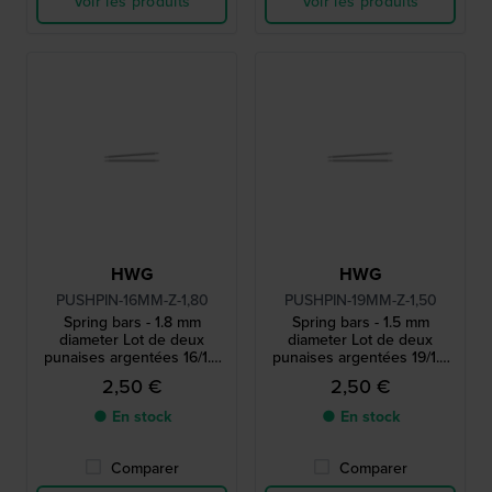
Voir les produits
Voir les produits
HWG
HWG
PUSHPIN-16MM-Z-1,80
PUSHPIN-19MM-Z-1,50
Spring bars - 1.8 mm
Spring bars - 1.5 mm
diameter Lot de deux
diameter Lot de deux
punaises argentées 16/1.8
punaises argentées 19/1.5
mm
mm
2,50 €
2,50 €
● En stock
● En stock
Comparer
Comparer