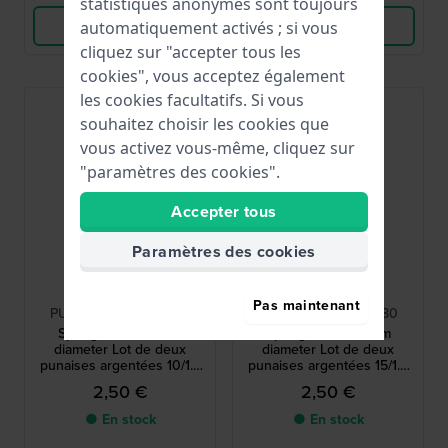
statistiques anonymes sont toujours
Voir les produits
Voir les produits
automatiquement activés ; si vous
cliquez sur "accepter tous les
cookies", vous acceptez également
les cookies facultatifs. Si vous
souhaitez choisir les cookies que
vous activez vous-même, cliquez sur
"paramètres des cookies".
Accepter tous
Paramètres des cookies
HWG
HWG
Pas maintenant
PUSHPIN-10MM-Z-1,50
PUSHPIN-15MM-Z-1,80
Spring bars - 1.5 mm
Spring bars - 1.8 mm
diameter Lot de deux
diameter Lot de deux
punaises argentées 10/1.5
punaises argentées 15/1.8
mm
mm
2,50 €
2,50 €
● En stock
● En stock