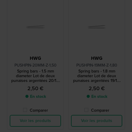
HWG
HWG
PUSHPIN-20MM-Z-1,50
PUSHPIN-19MM-Z-1,80
Spring bars - 1.5 mm
Spring bars - 1.8 mm
diameter Lot de deux
diameter Lot de deux
punaises argentées 20/1.5
punaises argentées 19/1.8
mm
mm
2,50 €
2,50 €
● En stock
● En stock
Comparer
Comparer
Voir les produits
Voir les produits