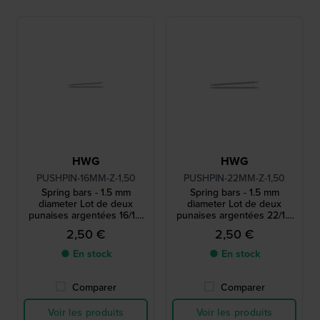
HWG
HWG
PUSHPIN-16MM-Z-1,50
PUSHPIN-22MM-Z-1,50
Spring bars - 1.5 mm
Spring bars - 1.5 mm
diameter Lot de deux
diameter Lot de deux
punaises argentées 16/1.5
punaises argentées 22/1.5
mm
mm
2,50 €
2,50 €
● En stock
● En stock
Comparer
Comparer
Voir les produits
Voir les produits