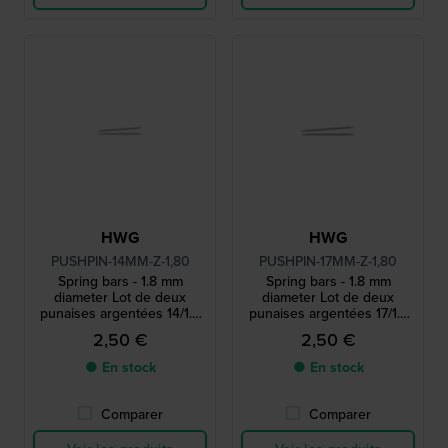
HWG
HWG
PUSHPIN-14MM-Z-1,80
PUSHPIN-17MM-Z-1,80
Spring bars - 1.8 mm
Spring bars - 1.8 mm
diameter Lot de deux
diameter Lot de deux
punaises argentées 14/1.8
punaises argentées 17/1.8
mm
mm
2,50 €
2,50 €
● En stock
● En stock
Comparer
Comparer