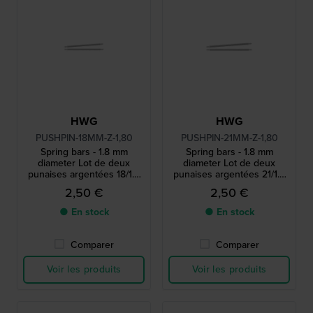
HWG
HWG
PUSHPIN-18MM-Z-1,80
PUSHPIN-21MM-Z-1,80
Spring bars - 1.8 mm
Spring bars - 1.8 mm
diameter Lot de deux
diameter Lot de deux
punaises argentées 18/1.8
punaises argentées 21/1.8
mm
mm
2,50 €
2,50 €
● En stock
● En stock
Comparer
Comparer
Voir les produits
Voir les produits