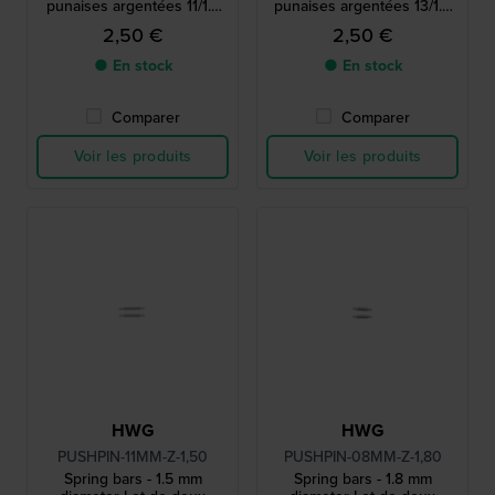
punaises argentées 11/1.8
punaises argentées 13/1.5
mm
mm
2,50 €
2,50 €
● En stock
● En stock
Comparer
Comparer
Voir les produits
Voir les produits
HWG
HWG
PUSHPIN-11MM-Z-1,50
PUSHPIN-08MM-Z-1,80
Spring bars - 1.5 mm
Spring bars - 1.8 mm