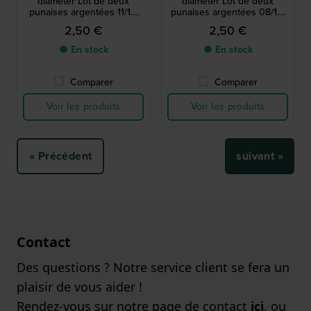
diameter Lot de deux
diameter Lot de deux
punaises argentées 11/1.5
punaises argentées 08/1.8
mm
mm
2,50 €
2,50 €
● En stock
● En stock
Comparer
Comparer
Voir les produits
Voir les produits
« Précédent
suivant »
Contact
Des questions ? Notre service client se fera un
plaisir de vous aider !
Rendez-vous sur notre page de contact
ici
, ou