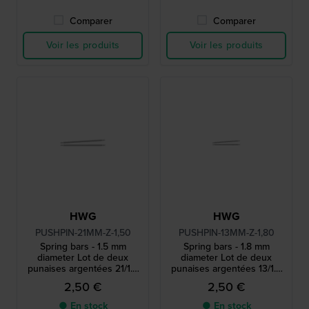
Comparer
Comparer
Voir les produits
Voir les produits
HWG
HWG
PUSHPIN-21MM-Z-1,50
PUSHPIN-13MM-Z-1,80
Spring bars - 1.5 mm
Spring bars - 1.8 mm
diameter Lot de deux
diameter Lot de deux
punaises argentées 21/1.5
punaises argentées 13/1.8
mm
mm
2,50 €
2,50 €
● En stock
● En stock