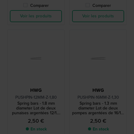
Comparer
Comparer
Voir les produits
Voir les produits
HWG
HWG
PUSHPIN-12MM-Z-1,80
PUSHPIN-16MM-Z-1,30
Spring bars - 1.8 mm
Spring bars - 1.3 mm
diameter Lot de deux
diameter Lot de deux
punaises argentées 12/1.8
pompes argentées de 16/1,3
mm
mm.
2,50 €
2,50 €
● En stock
● En stock