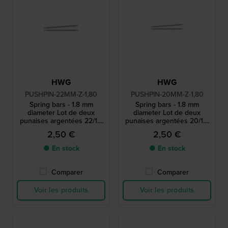
HWG
HWG
PUSHPIN-22MM-Z-1,80
PUSHPIN-20MM-Z-1,80
Spring bars - 1.8 mm
Spring bars - 1.8 mm
diameter Lot de deux
diameter Lot de deux
punaises argentées 22/1.8
punaises argentées 20/1.8
mm
mm
2,50 €
2,50 €
● En stock
● En stock
Comparer
Comparer
Voir les produits
Voir les produits