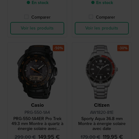
● En stock
● En stock
Comparer
Comparer
Voir les produits
Voir les produits
-50%
-30%
Casio
Citizen
PRG-550-1A4
AW1820-81E
PRG-550-1A4ER Pro Trek
Sporty Aqua 36.8 mm
49.3 mm Montre à quartz à
Montre à énergie solaire
énergie solaire avec
avec date
boussole, baromètre,
149,95 €
119,95 €
299,00 €
179,00 €
thermomètre et altimètre