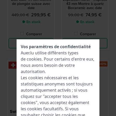
de plongée suisse avec
43 mm Montre à quartz
date
Bioceramic avec date
299,95 €
74,95 €
449,00 €
99,00 €
● En stock
● En stock
Comparer
Comparer
Voir les produits
Voir les produits
Vos paramètres de confidentialité
Auer.lu utilise différents types
de
cookies
. Pour certains d'entre eux,
-35%
-40%
nous avons besoin de votre
autorisation.
Les cookies nécessaires et les
statistiques anonymes sont toujours
automatiquement activés ; si vous
cliquez sur "accepter tous les
cookies", vous acceptez également
les cookies facultatifs. Si vous
Swiss Military Hanowa
Jacob Jensen
souhaitez choisir les cookies que