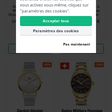
SMWGN0001185
JJ274
vous activez vous-même, cliquez sur
Ocean Pioneer 45 mm
Strata 41 mm Montre à
Montre à quartz #Tide
quartz pour homme au
"paramètres des cookies".
Ocean Plastic de fabrication
design noir avec date
suisse avec date
199,95 €
129,95 €
Accepter tous
299,00 €
219,00 €
● En stock
● En stock
Paramètres des cookies
Comparer
Comparer
Pas maintenant
Voir les produits
Voir les produits
-40%
-30%
Danish Design
Swiss Military Hanowa