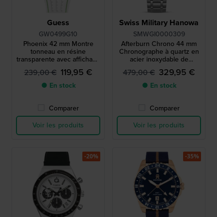
Guess
Swiss Military Hanowa
GW0499G10
SMWGI0000309
Phoenix 42 mm Montre
Afterburn Chrono 44 mm
tonneau en résine
Chronographe à quartz en
transparente avec affichage
acier inoxydable de
du jour et de la date
fabrication suisse
119,95 €
329,95 €
239,00 €
479,00 €
● En stock
● En stock
Comparer
Comparer
Voir les produits
Voir les produits
-20%
-35%