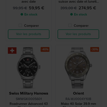
avec date
suisse avec date et lunette
de plongée interne
59,95 €
274,95 €
99,95 €
399,00 €
● En stock
● En stock
Comparer
Comparer
Voir les produits
Voir les produits
-40%
-30%
Swiss Military Hanowa
Orient
SMWGK0005601
RA-WJ0004Y10B
Roadrunner Advanced 43
Mako 40 Solar 39.9 mm