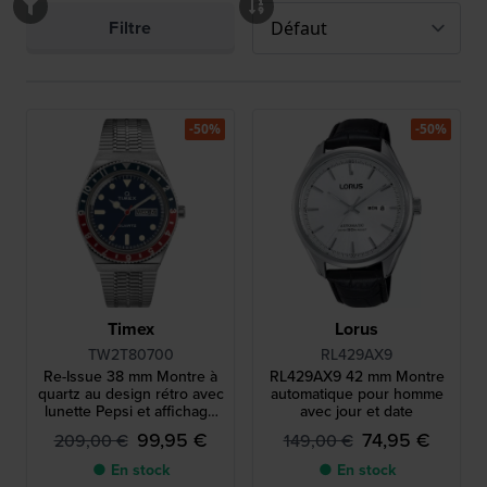
Filtre
-50%
-50%
Timex
Lorus
TW2T80700
RL429AX9
Re-Issue 38 mm Montre à
RL429AX9 42 mm Montre
quartz au design rétro avec
automatique pour homme
lunette Pepsi et affichage
avec jour et date
jour-date
99,95 €
74,95 €
209,00 €
149,00 €
● En stock
● En stock