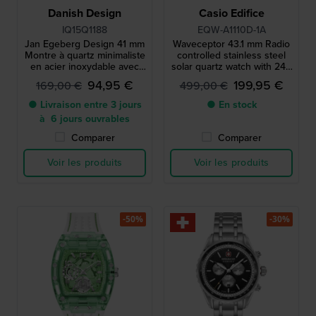
Danish Design
Casio Edifice
IQ15Q1188
EQW-A1110D-1A
Jan Egeberg Design 41 mm
Waveceptor 43.1 mm Radio
Montre à quartz minimaliste
controlled stainless steel
en acier inoxydable avec
solar quartz watch with 24h
date
indicator
94,95 €
199,95 €
169,00 €
499,00 €
● Livraison entre 3 jours
● En stock
à 6 jours ouvrables
Comparer
Comparer
Voir les produits
Voir les produits
-50%
-30%