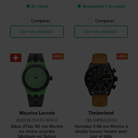
● En stock
● Seulement 1 en stock
Comparer
Comparer
Voir les produits
Voir les produits
-60%
-40%
Maurice Lacroix
Timberland
AI2008-70070-300-0
TBL.14816JLB/02
Aikon #Tide 40 mm Montre
Henniker ll 46 mm Montre à
en résine recyclée
double fuseau horaire avec
fabriquée en Suisse
jour et date