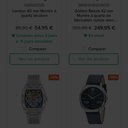
IQ65Q1235
SMWGH0006010
London 40 mm Montre à
Golden Beech 42 mm
quartz bicolore
Montre à quartz de
fabrication suisse avec
cadran d'inspiration
54,95 €
249,95 €
89,95 €
359,00 €
forestière
● Livraison entre 3 jours
● En stock
à 6 jours ouvrables
Comparer
Comparer
Voir les produits
Voir les produits
-50%
-50%