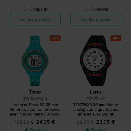
Comparer
Comparer
Voir les produits
Voir les produits
-75%
-40%
Timex
Lorus
TW5M03100
R2377NX9
Ironman Sleek 50 38 mm
R2377NX9 36 mm Montre
Montre de course tendance
analogique à quartz pour
avec chronomètre 50 tours.
enfants avec cadran
rétroéclairé
24,95 €
23,95 €
109,90 €
39,00 €
● En stock
● En stock