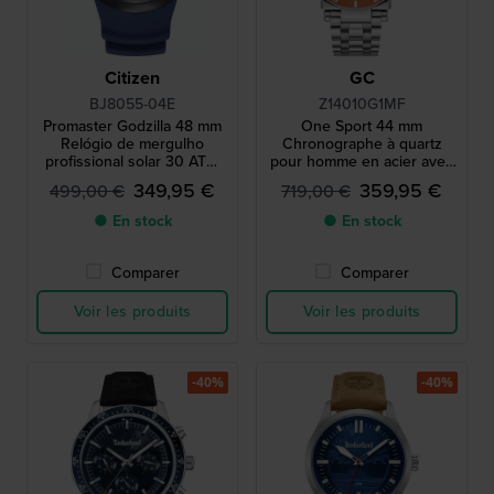
Citizen
GC
BJ8055-04E
Z14010G1MF
Promaster Godzilla 48 mm
One Sport 44 mm
Relógio de mergulho
Chronographe à quartz
profissional solar 30 ATM
pour homme en acier avec
com extensor de bracelete
mouvement suisse
349,95 €
359,95 €
499,00 €
719,00 €
● En stock
● En stock
Comparer
Comparer
Voir les produits
Voir les produits
-40%
-40%