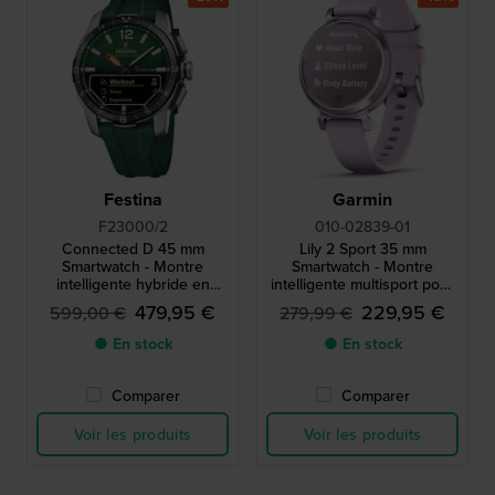
Festina
Garmin
F23000/2
010-02839-01
Connected D 45 mm
Lily 2 Sport 35 mm
Smartwatch - Montre
Smartwatch - Montre
intelligente hybride en
intelligente multisport pour
titane
femme, lilas, avec bracelet
479,95 €
229,95 €
599,00 €
279,99 €
en silicone
● En stock
● En stock
Comparer
Comparer
Voir les produits
Voir les produits