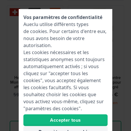
-65%
Vos paramètres de confidentialité
Auer.lu utilise différents types
de
cookies
. Pour certains d'entre eux,
nous avons besoin de votre
autorisation.
Les cookies nécessaires et les
statistiques anonymes sont toujours
Mondaine
Garmin
automatiquement activés ; si vous
MH1.R2S20.LB
010-02891-00
cliquez sur "accepter tous les
Helvetica Smart 40 mm
Lily 2 Active 38 mm Montre
cookies", vous acceptez également
Montre connectée suisse à
connectée multisports pour
affichage analogique et
femme avec GPS intégré
les cookies facultatifs. Si vous
Bluetooth
219,95 €
299,95 €
599,00 €
349,99 €
souhaitez choisir les cookies que
vous activez vous-même, cliquez sur
● En stock
● Bientôt de retour en
"paramètres des cookies".
stock
Comparer
Comparer
Accepter tous
Voir les produits
Voir les produits