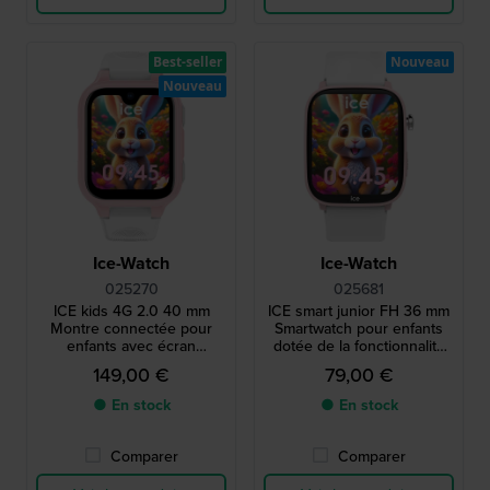
Best-seller
Nouveau
Nouveau
Ice-Watch
Ice-Watch
025270
025681
ICE kids 4G 2.0 40 mm
ICE smart junior FH 36 mm
Montre connectée pour
Smartwatch pour enfants
enfants avec écran
dotée de la fonctionnalité
AMOLED
de géolocalisation Android
149,00 €
79,00 €
Find Hub
● En stock
● En stock
Comparer
Comparer