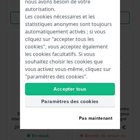
nous avons besoin de votre
Comparer
Comparer
autorisation.
Les cookies nécessaires et les
Voir les produits
Voir les produits
statistiques anonymes sont toujours
automatiquement activés ; si vous
-15%
cliquez sur "accepter tous les
cookies", vous acceptez également
les cookies facultatifs. Si vous
souhaitez choisir les cookies que
vous activez vous-même, cliquez sur
"paramètres des cookies".
Accepter tous
Garmin
Garmin
Paramètres des cookies
010-02839-01
010-02891-00
Lily 2 Sport 35 mm
Lily 2 Active 38 mm Montre
Smartwatch - Montre
connectée multisports pour
Pas maintenant
intelligente multisport pour
femme avec GPS intégré
femme, lilas, avec bracelet
229,95 €
299,95 €
279,99 €
349,99 €
en silicone
● En stock
● Bientôt de retour en