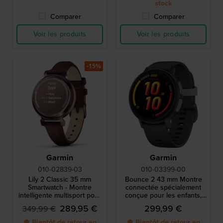
stock
Comparer
Comparer
Voir les produits
Voir les produits
-15%
Garmin
Garmin
010-02839-03
010-03399-00
Lily 2 Classic 35 mm
Bounce 2 43 mm Montre
Smartwatch - Montre
connectée spécialement
intelligente multisport pour
conçue pour les enfants,
femme en bronze foncé
avec fonctions de suivi et
289,95 €
299,99 €
349,99 €
avec bracelet en cuir de
de contrôle parental.
mûrier
● Bientôt de retour en
● Bientôt de retour en