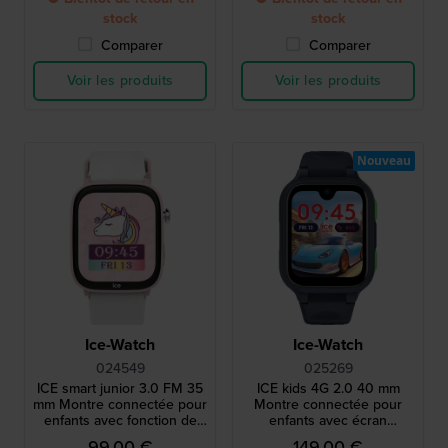
stock
stock
Comparer
Comparer
Voir les produits
Voir les produits
Nouveau
Ice-Watch
Ice-Watch
024549
025269
ICE smart junior 3.0 FM 35
ICE kids 4G 2.0 40 mm
mm Montre connectée pour
Montre connectée pour
enfants avec fonction de
enfants avec écran
géolocalisation Apple Find
AMOLED
99,00 €
149,00 €