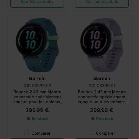
Voir les produits
Voir les produits
Garmin
Garmin
010-03399-02
010-03399-01
Bounce 2 43 mm Montre
Bounce 2 43 mm Montre
connectée spécialement
connectée spécialement
conçue pour les enfants,
conçue pour les enfants,
avec fonctions de suivi et
avec fonctions de suivi et
299,99 €
299,99 €
de contrôle parental.
de contrôle parental.
● En stock
● En stock
Comparer
Comparer