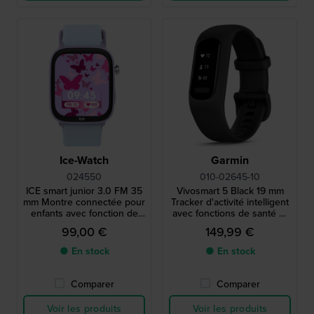
Ice-Watch
Garmin
024550
010-02645-10
ICE smart junior 3.0 FM 35
Vivosmart 5 Black 19 mm
mm Montre connectée pour
Tracker d'activité intelligent
enfants avec fonction de
avec fonctions de santé et
géolocalisation Apple Find
de fitness
99,00 €
149,99 €
My.
● En stock
● En stock
Comparer
Comparer
Voir les produits
Voir les produits