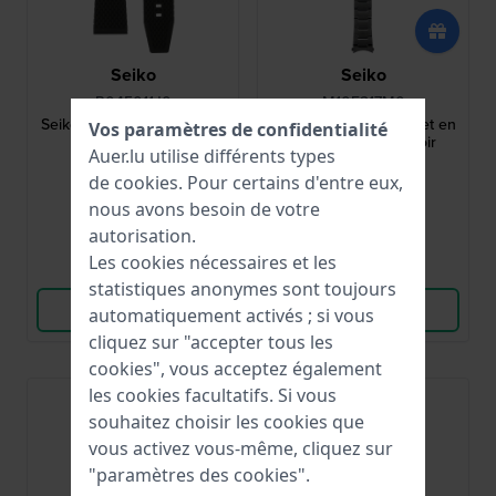
Seiko
Seiko
R045011J0
M10E217M0
Seiko 5 22 mm Bracelet en
Seiko 5 20 mm Bracelet en
Vos paramètres de confidentialité
silicone noir
Acier revêtue en noir
Auer.lu utilise différents types
de
cookies
. Pour certains d'entre eux,
42,00 €
86,00 €
nous avons besoin de votre
● En stock
● En stock
autorisation.
Les cookies nécessaires et les
Comparer
Comparer
statistiques anonymes sont toujours
Voir les produits
Voir les produits
automatiquement activés ; si vous
cliquez sur "accepter tous les
cookies", vous acceptez également
les cookies facultatifs. Si vous
souhaitez choisir les cookies que
vous activez vous-même, cliquez sur
"paramètres des cookies".