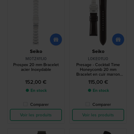
Seiko
Seiko
M0TZ411J0
L0KE011J0
Prospex 20 mm Bracelet
Presage - Cocktail Time
acier Inoxydable
Honeycomb 20 mm
Bracelet en cuir marron
foncé
152,00 €
115,00 €
● En stock
● En stock
Comparer
Comparer
Voir les produits
Voir les produits