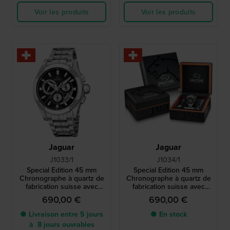
Voir les produits
Voir les produits
Jaguar
Jaguar
J1033/1
J1034/1
Special Edition 45 mm
Special Edition 45 mm
Chronographe à quartz de
Chronographe à quartz de
fabrication suisse avec
fabrication suisse avec
bracelet en caoutchouc
bracelet en caoutchouc
690,00 €
690,00 €
supplémentaire
supplémentaire
● Livraison entre 5 jours
● En stock
à 8 jours ouvrables