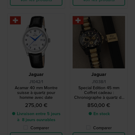
Jaguar
Jaguar
J1042/1
J1038/1
Acamar 40 mm Montre
Special Edition 45 mm
suisse à quartz pour
Coffret cadeau :
homme avec date
Chronographe à quartz de
fabrication suisse avec
275,00 €
850,00 €
bracelet en caoutchouc
supplémentaire
● Livraison entre 5 jours
● En stock
à 8 jours ouvrables
Comparer
Comparer