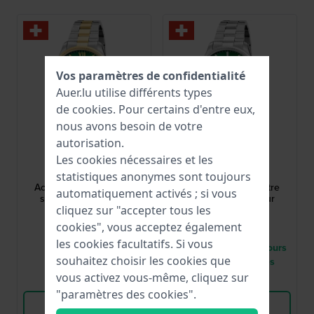
Vos paramètres de confidentialité
Auer.lu utilise différents types
de
cookies
. Pour certains d'entre eux,
nous avons besoin de votre
autorisation.
Jaguar
Jaguar
Les cookies nécessaires et les
J1043/3
J1041/4
statistiques anonymes sont toujours
Acamar 40 mm Montre
Acamar 40 mm Montre
automatiquement activés ; si vous
suisse à quartz pour
suisse à quartz pour
homme avec date
homme avec date
cliquez sur "accepter tous les
325,00 €
299,00 €
cookies", vous acceptez également
les cookies facultatifs. Si vous
● En stock
● Livraison entre 5 jours
souhaitez choisir les cookies que
à 8 jours ouvrables
vous activez vous-même, cliquez sur
Comparer
Comparer
"paramètres des cookies".
Voir les produits
Voir les produits