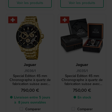
Voir les produits
Voir les produits
Jaguar
Jaguar
J1036/1
J1035/1
Special Edition 45 mm
Special Edition 45 mm
Chronographe à quartz de
Chronographe à quartz de
fabrication suisse avec
fabrication suisse avec
bracelet en caoutchouc
bracelet en caoutchouc
790,00 €
750,00 €
supplémentaire
supplémentaire
● Livraison entre 5 jours
● En stock
à 8 jours ouvrables
Comparer
Comparer