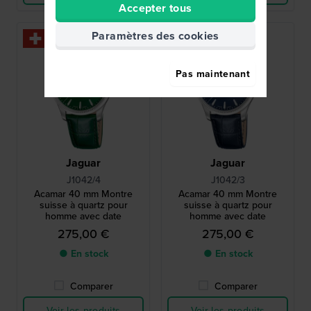
Accepter tous
Paramètres des cookies
Pas maintenant
Jaguar
Jaguar
J1042/4
J1042/3
Acamar 40 mm Montre
Acamar 40 mm Montre
suisse à quartz pour
suisse à quartz pour
homme avec date
homme avec date
275,00 €
275,00 €
● En stock
● En stock
Comparer
Comparer
Voir les produits
Voir les produits