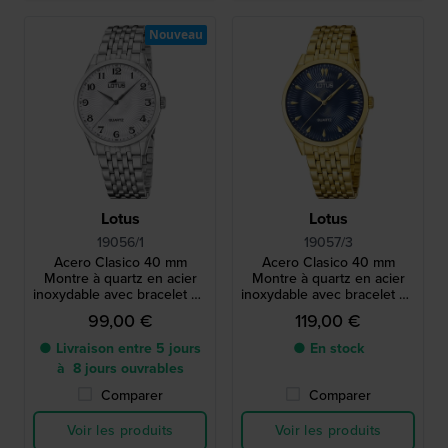
Nouveau
Lotus
Lotus
19056/1
19057/3
Acero Clasico 40 mm
Acero Clasico 40 mm
Montre à quartz en acier
Montre à quartz en acier
inoxydable avec bracelet en
inoxydable avec bracelet en
métal
métal
99,00 €
119,00 €
● Livraison entre 5 jours
● En stock
à 8 jours ouvrables
Comparer
Comparer
Voir les produits
Voir les produits