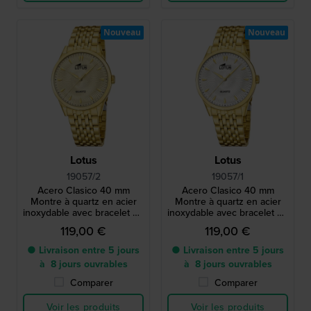
Nouveau
Nouveau
Lotus
Lotus
19057/2
19057/1
Acero Clasico 40 mm
Acero Clasico 40 mm
Montre à quartz en acier
Montre à quartz en acier
inoxydable avec bracelet en
inoxydable avec bracelet en
métal
métal
119,00 €
119,00 €
● Livraison entre 5 jours
● Livraison entre 5 jours
à 8 jours ouvrables
à 8 jours ouvrables
Comparer
Comparer
Voir les produits
Voir les produits