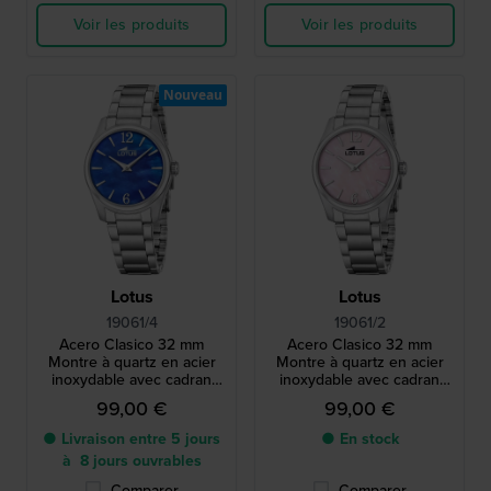
Voir les produits
Voir les produits
Nouveau
Lotus
Lotus
19061/4
19061/2
Acero Clasico 32 mm
Acero Clasico 32 mm
Montre à quartz en acier
Montre à quartz en acier
inoxydable avec cadran
inoxydable avec cadran
Nacre
Nacre
99,00 €
99,00 €
● Livraison entre 5 jours
● En stock
à 8 jours ouvrables
Comparer
Comparer