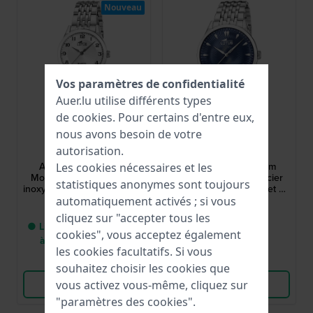
Nouveau
Vos paramètres de confidentialité
Auer.lu utilise différents types
de
cookies
. Pour certains d'entre eux,
nous avons besoin de votre
Lotus
Lotus
autorisation.
19058/1
19056/4
Acero Clasico 31 mm
Acero Clasico 40 mm
Les cookies nécessaires et les
Montre à quartz en acier
Montre à quartz en acier
statistiques anonymes sont toujours
inoxydable avec bracelet en
inoxydable avec bracelet en
métal
métal
automatiquement activés ; si vous
99,00 €
99,00 €
cliquez sur "accepter tous les
● Livraison entre 5 jours
● En stock
cookies", vous acceptez également
à 8 jours ouvrables
les cookies facultatifs. Si vous
Comparer
Comparer
souhaitez choisir les cookies que
Voir les produits
Voir les produits
vous activez vous-même, cliquez sur
"paramètres des cookies".