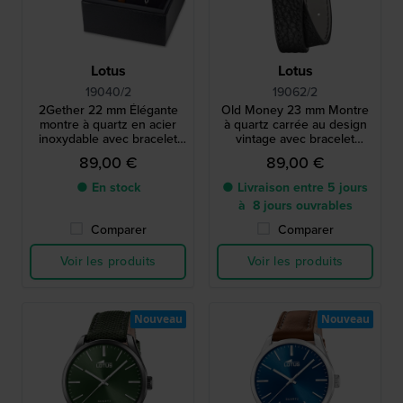
Lotus
Lotus
19040/2
19062/2
2Gether 22 mm Élégante
Old Money 23 mm Montre
montre à quartz en acier
à quartz carrée au design
inoxydable avec bracelet
vintage avec bracelet
gratuit
enveloppant
89,00 €
89,00 €
● En stock
● Livraison entre 5 jours
à 8 jours ouvrables
Comparer
Comparer
Voir les produits
Voir les produits
Nouveau
Nouveau