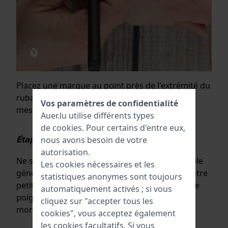
Placez une marque au point près de l'extrémité du
ruban ou de la corde. Mesurer, c'est savoir ;
Vos paramètres de confidentialité
mesurez toujours deux fois pour être sûr !
Auer.lu utilise différents types
de
cookies
. Pour certains d'entre eux,
Étape 3 : Comment mesurer ma taille ?
nous avons besoin de votre
autorisation.
Ne serrez pas trop la bande de mesure ! La règle
Les cookies nécessaires et les
générale est que vous devez pouvoir glisser votre
statistiques anonymes sont toujours
petit doigt sous le bracelet à l'intérieur de votre
automatiquement activés ; si vous
poignet lorsque la montre est fermée. Ainsi, la
cliquez sur "accepter tous les
montre ne doit pas être trop serrée.
cookies", vous acceptez également
les cookies facultatifs. Si vous