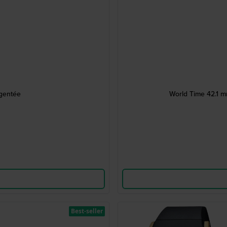
rgentée
World Time 42.1 m
Best-seller