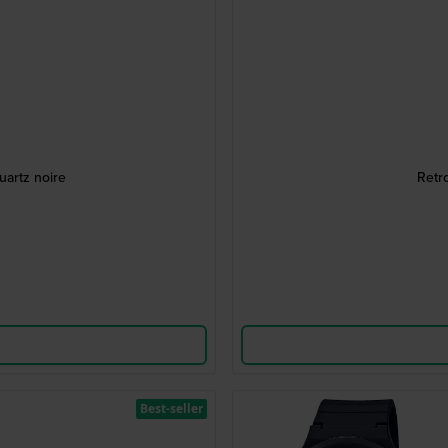
artz noire
Retr
Best-seller