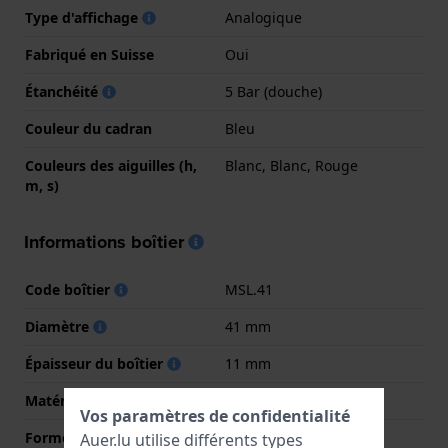
Type d'affichage
Analogique
Fabriqué en Suisse
Oui
Étanchéité
5 Bar (douche)
Couleur du cadran
Bleu
Couleurs des aiguilles (h,
Blanc, Blanc, Rouge
m, s)
Informations boîtier
Code boîtier
MSL.41
Diamètre
41 mm
Épaisseur du boîtier
11 mm
Matériel du boîtier
Acier inoxydable
Vos paramètres de confidentialité
Forme du boîtier
Coussin
Auer.lu utilise différents types