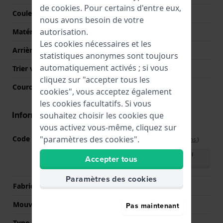
de
cookies
. Pour certains d'entre eux,
Couleur du boîtier
Argent
nous avons besoin de votre
autorisation.
Matériau du boîtier arrière
Acier inoxydable
Les cookies nécessaires et les
Arrière de Boitier
Fond de boîtier vissé
statistiques anonymes sont toujours
automatiquement activés ; si vous
Trier verre
Minéral
cliquez sur "accepter tous les
Couronne
Couronne de tirer
cookies", vous acceptez également
les cookies facultatifs. Si vous
Informations mouvement
souhaitez choisir les cookies que
vous activez vous-même, cliquez sur
Code Mouvement
5040.D
"paramètres des cookies".
(
Voir les spécifications
)
Télécharger le manuel
Accepter tous
(English)
Paramètres des cookies
Fabricant de mouvement
Ronda
Mouvement suisse
Oui
Pas maintenant
Type d'affichage
Analogique