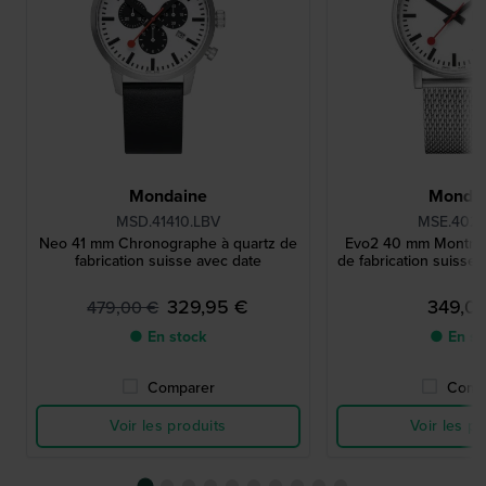
Mondaine
Monda
MSD.41410.LBV
MSE.4021
Neo 41 mm Chronographe à quartz de
Evo2 40 mm Montre 
fabrication suisse avec date
de fabrication suisse
329,95 €
349,0
479,00 €
● En stock
● En st
Comparer
Comp
Voir les produits
Voir les pr