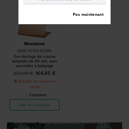
Pas maintenant
Mondaine
A660.30318.82SBK
Evo Horloge de cuisine
aimantée de 50 mm, avec
secondes à balayage
164,95 €
259,00 €
● Bientôt de retour en
stock
Comparer
Voir les produits
Chercher dans la nouvelle collection