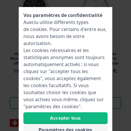
Vos paramètres de confidentialité
Auer.lu utilise différents types
de
cookies
. Pour certains d'entre eux,
nous avons besoin de votre
Mondaine
Mondaine
autorisation.
MH1.R2S20.LB
MH1.L2212.SM
Les cookies nécessaires et les
Helvetica Smart 40 mm
Helvetica Light 38 mm
statistiques anonymes sont toujours
Montre connectée suisse à
Montre suisse à quartz
affichage analogique et
avec verre saphir et date
automatiquement activés ; si vous
Bluetooth
219,95 €
149,95 €
599,00 €
379,00 €
cliquez sur "accepter tous les
cookies", vous acceptez également
● En stock
● En stock
les cookies facultatifs. Si vous
souhaitez choisir les cookies que
Comparer
Comparer
vous activez vous-même, cliquez sur
Voir les produits
Voir les produits
"paramètres des cookies".
Accepter tous
-35%
Paramètres des cookies