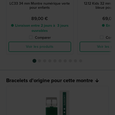
LC33 34 mm Montre numérique verte
12.12 Kids 32 mm M
pour enfants
bleue pour 
89,00 €
69,00
● Livraison entre 2 jours à 3 jours
● En st
ouvrables
Comparer
Comp
Voir les produits
Voir les pr
Bracelets d'origine pour cette montre