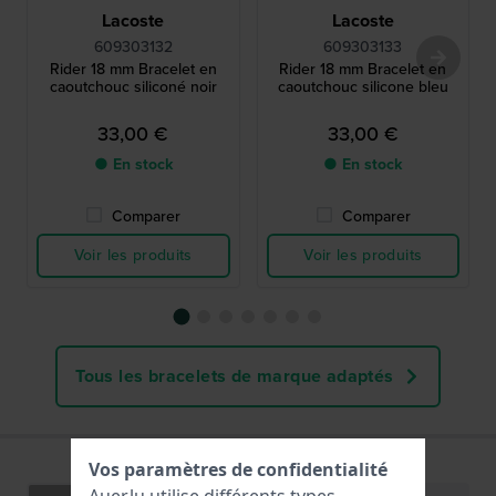
Lacoste
Lacoste
609303132
609303133
Rider 18 mm Bracelet en
Rider 18 mm Bracelet en
caoutchouc siliconé noir
caoutchouc silicone bleu
33,00 €
33,00 €
● En stock
● En stock
Comparer
Comparer
Voir les produits
Voir les produits
Tous les bracelets de marque adaptés
Vos paramètres de confidentialité
Auer.lu utilise différents types