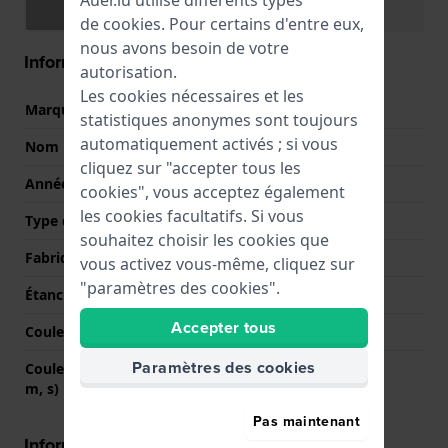
Spécifications
Fonctions
de
cookies
. Pour certains d'entre eux,
nous avons besoin de votre
Information Générale
autorisation.
Les cookies nécessaires et les
Marque
Lacoste
statistiques anonymes sont toujours
automatiquement activés ; si vous
Nom
Rider
cliquez sur "accepter tous les
Année
2021 Automne / Hiver
cookies", vous acceptez également
les cookies facultatifs. Si vous
Type d'affichage
Analogique
souhaitez choisir les cookies que
Fabriqué en Suisse
Non
vous activez vous-même, cliquez sur
"paramètres des cookies".
Étanchéité
5 Bar (douche)
Accepter tous
Couleur du cadran
Blanc
Paramètres des cookies
Couleurs des aiguilles (h,
Noir, Noir, Rouge
m, s)
Pas maintenant
Informations boîtier