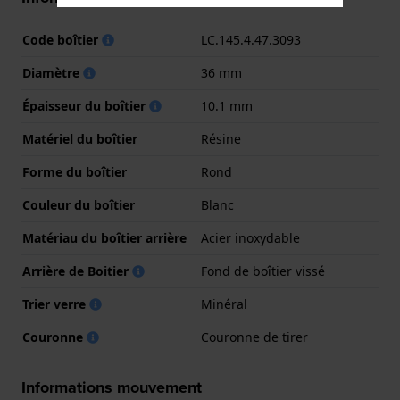
Code boîtier
LC.145.4.47.3093
Diamètre
36 mm
Épaisseur du boîtier
10.1 mm
Matériel du boîtier
Résine
Forme du boîtier
Rond
Couleur du boîtier
Blanc
Matériau du boîtier arrière
Acier inoxydable
Arrière de Boitier
Fond de boîtier vissé
Trier verre
Minéral
Couronne
Couronne de tirer
Informations mouvement