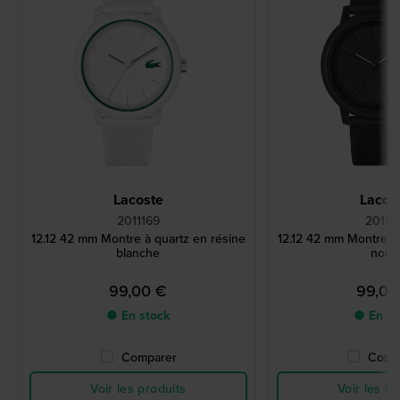
Lacoste
Lacos
2011169
201117
12.12 42 mm Montre à quartz en résine
12.12 42 mm Montre à 
blanche
noire
99,00 €
99,00
● En stock
● En st
Comparer
Comp
Voir les produits
Voir les pr