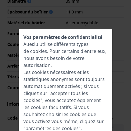
Diamètre
39 mm
Épaisseur du boîtier
11.9 mm
Matériel du boîtier
Acier inoxydable
Forme du boîtier
Rond
Vos paramètres de confidentialité
Auer.lu utilise différents types
Couleur du boîtier
Or rose
de
cookies
. Pour certains d'entre eux,
Matériau du boîtier arrière
Acier inoxydable
nous avons besoin de votre
autorisation.
Arrière de Boitier
Fermée avec vis
Les cookies nécessaires et les
Trier verre
Saphire
statistiques anonymes sont toujours
automatiquement activés ; si vous
Couronne
Couronne de tirer
cliquez sur "accepter tous les
cookies", vous acceptez également
Informations mouvement
les cookies facultatifs. Si vous
souhaitez choisir les cookies que
Code Mouvement
8215
(
Voir les spécifications
)
vous activez vous-même, cliquez sur
Télécharger le manuel
"paramètres des cookies".