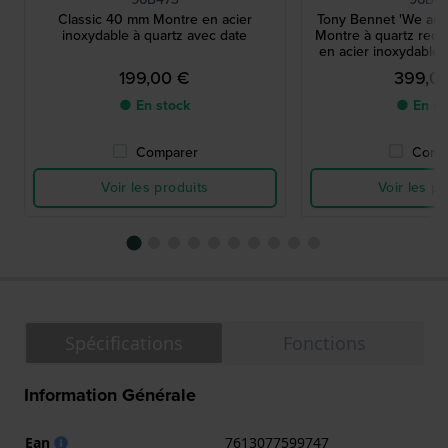
Classic 40 mm Montre en acier
Tony Bennet 'We are 
inoxydable à quartz avec date
Montre à quartz recta
en acier inoxydable, 
199,00 €
399,0
● En stock
● En st
Comparer
Comp
Voir les produits
Voir les pr
Spécifications
Fonctions
Information Générale
Ean
7613077599747