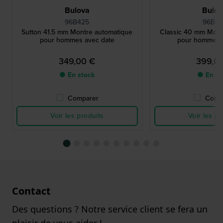
Bulova
Bulo
96B425
96B46
Sutton 41.5 mm Montre automatique
Classic 40 mm Mont
pour hommes avec date
pour hommes 
349,00 €
399,0
● En stock
● En st
Comparer
Comp
Voir les produits
Voir les pr
Contact
Des questions ? Notre service client se fera un
plaisir de vous aider !