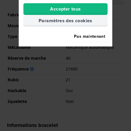
(English)
Accepter tous
Fabricant de mouvement
Miyota
Paramètres des cookies
Mouvement suisse
Non
Pas maintenant
Type d'affichage
Analogique
Mécanisme
Mécanique automatique
Réserve de marche
40
Fréquence
21600
Rubis
21
Hackable
Oui
Squelette
Non
Informations bracelet