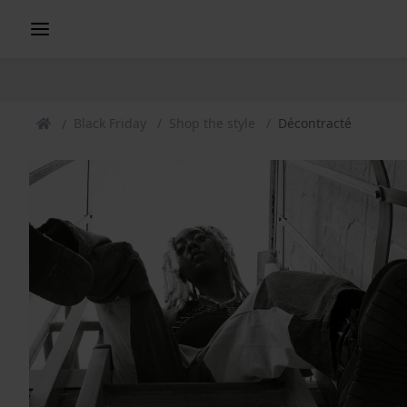
Black Friday
Shop the style
Décontracté