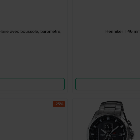
aire avec boussole, baromètre,
Henniker ll 46 mm
-25%