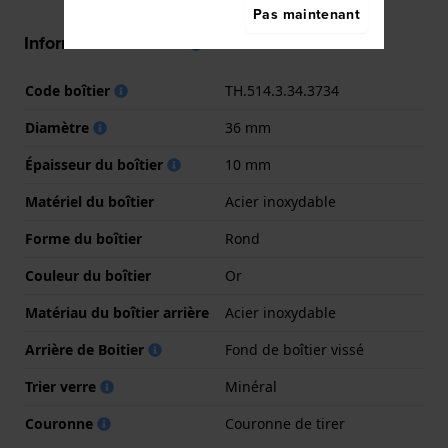
Pas maintenant
Informations boîtier
Code boîtier
TH.514.3.34.3734
Diamètre
36 mm
Épaisseur du boîtier
10 mm
Matériel du boîtier
Acier inoxydable
Forme du boîtier
Rond
Couleur du boîtier
Or
Matériau du boîtier arrière
Acier inoxydable
Arrière de Boitier
Fond de boîtier vissé
Trier verre
Minéral
Couronne
Couronne de tirer