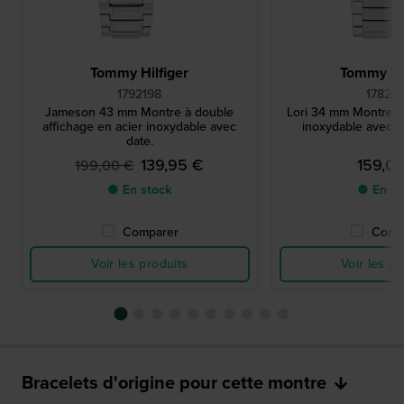
Tommy Hilfiger
Tommy Hil
1792198
17827
Jameson 43 mm Montre à double
Lori 34 mm Montre à 
affichage en acier inoxydable avec
inoxydable avec c
date.
139,95 €
159,0
199,00 €
● En stock
● En st
Comparer
Comp
Voir les produits
Voir les pr
Bracelets d'origine pour cette montre