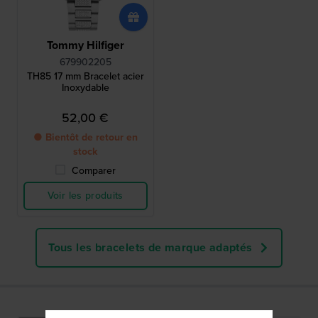
Tommy Hilfiger
679902205
TH85 17 mm Bracelet acier
Inoxydable
52,00 €
● Bientôt de retour en
stock
Comparer
Voir les produits
Tous les bracelets de marque adaptés