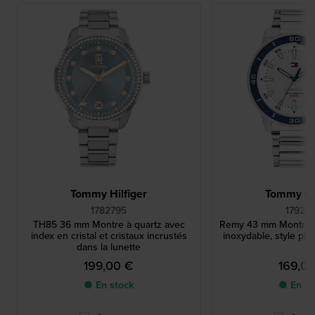
Tommy Hilfiger
Tommy Hil
1782795
17922
TH85 36 mm Montre à quartz avec
Remy 43 mm Montre à
index en cristal et cristaux incrustés
inoxydable, style plo
dans la lunette
199,00 €
169,0
● En stock
● En st