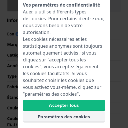
Vos paramètres de confidentialité
Spécifications
Fonctions
Auer.lu utilise différents types
de
cookies
. Pour certains d'entre eux,
Information Générale
nous avons besoin de votre
autorisation.
Ean
7613272607537
Les cookies nécessaires et les
Marque
Tommy Hilfiger
statistiques anonymes sont toujours
automatiquement activés ; si vous
Catégorie
Tommy Hilfiger Watches
cliquez sur "accepter tous les
Année
2024 Automne / Hiver
cookies", vous acceptez également
les cookies facultatifs. Si vous
Type d'affichage
Analogique
souhaitez choisir les cookies que
Fabriqué en Suisse
Non
vous activez vous-même, cliquez sur
"paramètres des cookies".
Étanchéité
5 Bar (douche)
Accepter tous
Couleur du cadran
Argent
Paramètres des cookies
Couleurs des aiguilles (h,
Or, Or, Or
m, s)